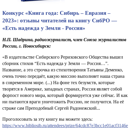
Конкурс «Книга года: Сибирь – Евразия –
2023»: отзывы читателей на книгу СибРО —
«Есть надежда у Земли - Россия»
Н.П. Шадрина, радиожурналист, член Союза журналистов
России, г. Новосибирск:
«В издательстве Сибирского Рериховского Общества вышел
сборник стихов “Есть надежда у Земли — Россия…”.
Название, а это строчка из стихотворения Татьяны Деменко,
очень точно передаёт, какую миссию выполняет наша страна
в современном мире. (...) На фоне тех безумств, которые
творятся в Америке, западных странах, Россия являет собой
форпост нового мира, который формируется уже сейчас. И как
ни пытаются враги уничтожить Россию, не получится. На её
страже сам Преподобный Сергей Радонежский...
Проголосовать за эту книгу вы можете здесь:
https://www.bibliosib.ru/attendees/prize/64cdc87e3bcc1e01acf3146e