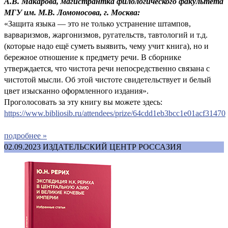
А.В. Макарова, магистрантка филологического факультета
МГУ им. М.В. Ломоносова, г. Москва:
«Защита языка — это не только устранение штампов,
варваризмов, жаргонизмов, ругательств, тавтологий и т.д.
(которые надо ещё суметь выявить, чему учит книга), но и
бережное отношение к предмету речи. В сборнике
утверждается, что чистота речи непосредственно связана с
чистотой мысли. Об этой чистоте свидетельствует и белый
цвет изысканно оформленного издания».
Проголосовать за эту книгу вы можете здесь:
https://www.bibliosib.ru/attendees/prize/64cdd1eb3bcc1e01acf31470
подробнее »
02.09.2023
ИЗДАТЕЛЬСКИЙ ЦЕНТР РОССАЗИЯ