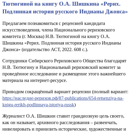
Тютюгиной на книгу О.А. Шишкина «Рерих.
Подлинная история русского Индианы Джонса»
Предлагаем познакомиться с рецензией кандидата
искусствоведения, члена Национального рериховского
комитета (г. Москва) Н.В. Тютюгиной на книгу О.А.
Шишкина «Рерих. Подлинная история русского Индианы
Джонса» (издательство АСТ, 2022. 608 с.).
Сотрудники Сибирского Рериховского Общества благодарят
Н.В. Тютюгину и Национальный рериховский комитет за
проведённое исследование и размещение этого важнейшего
материала на интернет-ресурсе.
Приводим сокращённый вариант рецензии (полный вариант:
https://наследие-рерихов.рф/87-publications/654-retsenziya-na-
knigu-rerikh-podlinnaya-istoriya-russk
)
Журналист О.А. Шишкин ставит грандиозную цель своего,
как он называет, архивного расследования – развенчать,
нивелировать и принизить исторические, художественные и