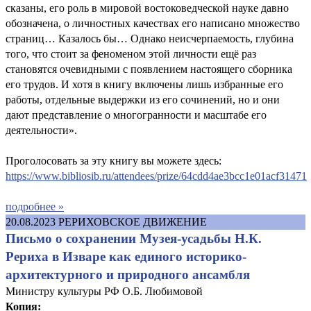
сказаны, его роль в мировой востоковедческой науке давно
обозначена, о личностных качествах его написано множество
страниц… Казалось бы… Однако неисчерпаемость, глубина
того, что стоит за феноменом этой личности ещё раз
становятся очевидными с появлением настоящего сборника
его трудов. И хотя в книгу включены лишь избранные его
работы, отдельные выдержки из его сочинений, но и они
дают представление о многогранности и масштабе его
деятельности».
Проголосовать за эту книгу вы можете здесь:
https://www.bibliosib.ru/attendees/prize/64cdd4ae3bcc1e01acf31471
подробнее »
20.08.2023
РЕРИХОВСКОЕ ДВИЖЕНИЕ
Письмо о сохранении Музея-усадьбы Н.К.
Рериха в Изваре как единого историко-
архитектурного и природного ансамбля
Министру культуры РФ О.Б. Любимовой
Копия: