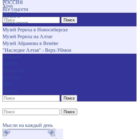
РОССИЯ
Хочу
Все соцсети
помочь
Музеи и
Поиск
учреждения
Музей Рериха в Новосибирске
Музей Рериха на Алтае
Музей Абрамова в Венёве
"Наследие Алтая" - Верх-Уймон
Позиция
СибРО
Книжный
магазин
Хочу
помочь
Поиск
Поиск
Мысли на каждый день