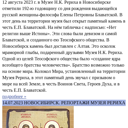
12 августа 2023 г. в Музее Н.К. Рериха в Новосибирске
отметили 192-ю годовщину со дня рождения выдающейся
русской женщины-философа Елены Петровны Блаватской. В
этот день на территории музея был открыт памятный камень в
честь Е.П. Блаватской. На нём табличка с надписью: «Нет
религии выше Истины». Эти слова были девизом и самой
Блаватской, и созданного ею Теософского общества. В
Новосибирск камень был доставлен с Алтая. Это осколок
мраморной глыбы, подаренный друзьями Музея Н.К. Рериха.
Одной из целей Теософского общества было «создание ядра
всеобщего братства человечества». Братство возможно только
на основе мира. Колокол Мира, установленный на территории
Музея Рериха, в этот памятный день звучал с призывом о
мире на всей Земле, в честь Воинов Света, Героев Духа, и в
честь Е.П. Блаватской.
подробнее »
14.07.2023
НОВОСИБИРСК. РЕПОРТАЖИ МУЗЕЯ РЕРИХА