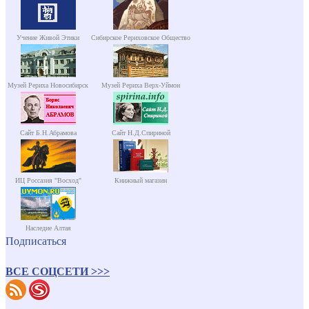
Учение Живой Этики
Сибирское Рериховское Общество
Музей Рериха Новосибирск
Музей Рериха Верх-Уймон
Сайт Б.Н.Абрамова
Сайт Н.Д.Спириной
ИЦ Россазия "Восход"
Книжный магазин
Наследие Алтая
Подписаться
ВСЕ СОЦСЕТИ >>>