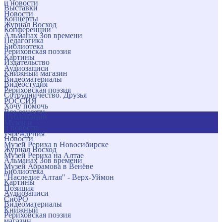
и новости
Выставки
Новости
Концерты
Журнал Восход
Конференции
Альманах Зов времени
Педагогика
Библиотека
Рериховская поэзия
Картины
Издательство
Аудиозаписи
Книжный магазин
Видеоматериалы
Видеостудия
Рериховская поэзия
Сотрудничество. Друзья
РОССИЯ
Хочу помочь
Все соцсети
Публикации
Музеи и
и новости
учреждения
Новости
Музей Рериха в Новосибирске
Журнал Восход
Музей Рериха на Алтае
Альманах Зов времени
Музей Абрамова в Венёве
Библиотека
"Наследие Алтая" - Верх-Уймон
Картины
Позиция
Аудиозаписи
СибРО
Видеоматериалы
Книжный
Рериховская поэзия
магазин