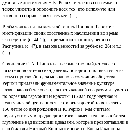
духовные достижения Н.К. Рериха и членов его семьи, а
также унизить и опорочить всех тех, кто напрямую или
косвенно соприкасался с семьей. (…)
В чём только ни пытается обвинить Шишкин Рериха: в
мистификации своих собственных наблюдений во время
экспедиции (с. 44
[1]
), в причастности к покушению на
Распутина (с. 47), в вывозе ценностей за рубеж (с. 26) и т.д.
(…)
Сочинение О.А. Шишкина, несомненно, найдет своего
читателя-любителя скандальных историй и пошлостей, что
весьма прискорбно для морального состояния общества.
Рерихи придавали фундаментальное значение культуре,
возвышающей человека, воспитывающей его разум и чувства
по образцам гармонии и красоты. В 2024 году научная и
культурная общественность готовится достойно встретить
150-летие со дня рождения Н.К. Рериха. Мы считаем
недопустимым в преддверии этого знаменательного юбилея
глумление над высокими идеалами, которые провозглашали в
своей жизни Николай Константинович и Елена Ивановна