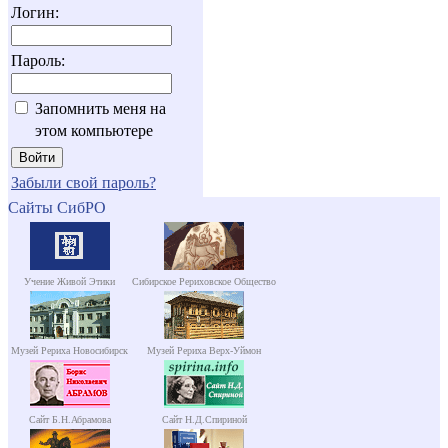
Логин:
Пароль:
Запомнить меня на
этом компьютере
Забыли свой пароль?
Сайты СибРО
Учение Живой Этики
Сибирское Рериховское Общество
Музей Рериха Новосибирск
Музей Рериха Верх-Уймон
Сайт Б.Н.Абрамова
Сайт Н.Д.Спириной