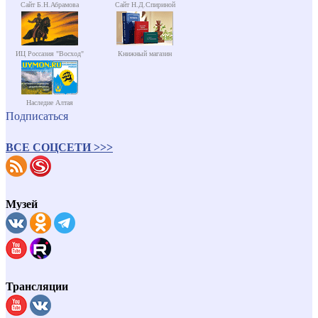
Сайт Б.Н.Абрамова
Сайт Н.Д.Спириной
ИЦ Россазия "Восход"
Книжный магазин
Наследие Алтая
Подписаться
ВСЕ СОЦСЕТИ >>>
Музей
Трансляции