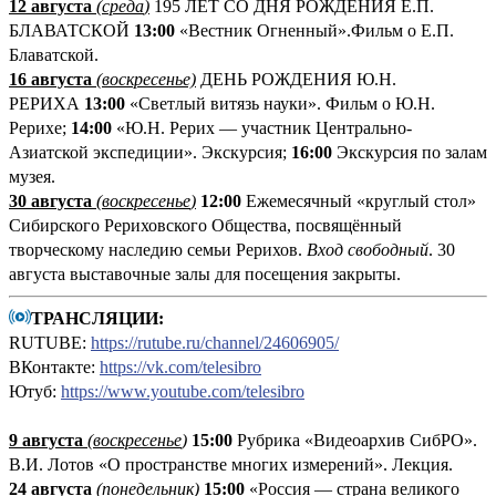
12 августа
(среда
)
195 ЛЕТ СО ДНЯ РОЖДЕНИЯ Е.П.
БЛАВАТСКОЙ
13:00
«Вестник Огненный».Фильм о Е.П.
Блаватской.
16 августа
(воскресенье)
ДЕНЬ РОЖДЕНИЯ Ю.Н.
РЕРИХА
13:00
«Светлый витязь науки». Фильм о Ю.Н.
Рерихе;
14:00
«Ю.Н. Рерих — участник Центрально-
Азиатской экспедиции». Экскурсия;
16:00
Экскурсия по залам
музея.
30 августа
(воскресенье
)
12:00
Ежемесячный «круглый стол»
Сибирского Рериховского Общества, посвящённый
творческому наследию семьи Рерихов.
Вход свободный
. 30
августа выставочные залы для посещения закрыты.
ТРАНСЛЯЦИИ:
RUTUBE:
https://rutube.ru/channel/24606905/
ВКонтакте:
https://vk.com/telesibro
Ютуб:
https://www.youtube.com/telesibro
9 августа
(
воскресенье
)
1
5:00
Рубрика «Видеоархив СибРО».
В.И. Лотов «О пространстве многих измерений». Лекция.
24 августа
(понедельник
)
15:00
«Россия — страна великого