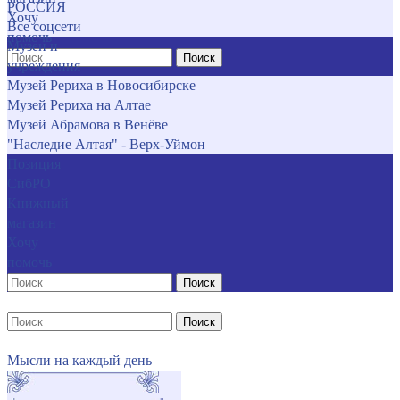
РОССИЯ
Хочу
Все соцсети
помочь
Музеи и
Поиск
учреждения
Музей Рериха в Новосибирске
Музей Рериха на Алтае
Музей Абрамова в Венёве
"Наследие Алтая" - Верх-Уймон
Позиция
СибРО
Книжный
магазин
Хочу
помочь
Поиск
Поиск
Мысли на каждый день