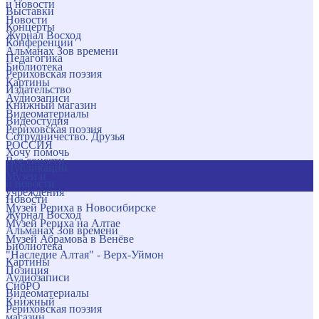
и новости
Выставки
Новости
Концерты
Журнал Восход
Конференции
Альманах Зов времени
Педагогика
Библиотека
Рериховская поэзия
Картины
Издательство
Аудиозаписи
Книжный магазин
Видеоматериалы
Видеостудия
Рериховская поэзия
Сотрудничество. Друзья
РОССИЯ
Хочу помочь
Все соцсети
Публикации
Музеи и
и новости
учреждения
Новости
Музей Рериха в Новосибирске
Журнал Восход
Музей Рериха на Алтае
Альманах Зов времени
Музей Абрамова в Венёве
Библиотека
"Наследие Алтая" - Верх-Уймон
Картины
Позиция
Аудиозаписи
СибРО
Видеоматериалы
Книжный
Рериховская поэзия
магазин