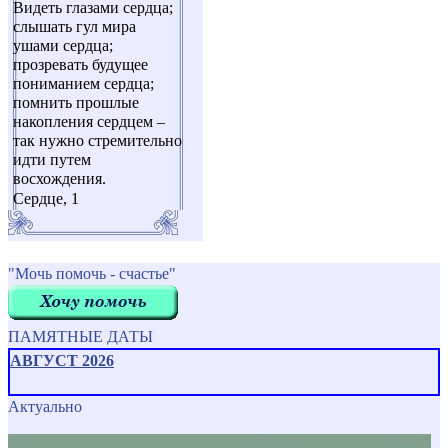
Видеть глазами сердца;
слышать гул мира
ушами сердца;
прозревать будущее
пониманием сердца;
помнить прошлые
накопления сердцем –
так нужно стремительно
идти путем
восхождения.
Сердце, 1
"Мочь помочь - счастье"
ПАМЯТНЫЕ ДАТЫ
АВГУСТ 2026
Актуально