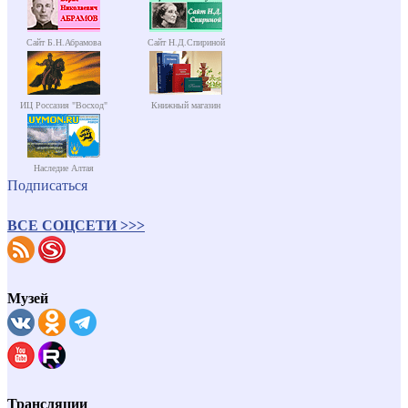
Сайт Б.Н.Абрамова
Сайт Н.Д.Спириной
ИЦ Россазия "Восход"
Книжный магазин
Наследие Алтая
Подписаться
ВСЕ СОЦСЕТИ >>>
Музей
Трансляции