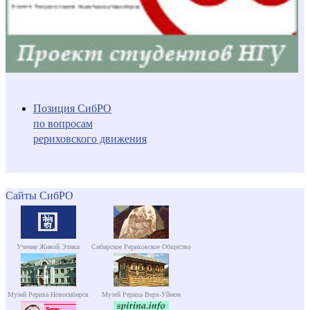
Позиция СибРО
по вопросам
рериховского движения
Сайты СибРО
Учение Живой Этики
Сибирское Рериховское Общество
Музей Рериха Новосибирск
Музей Рериха Верх-Уймон