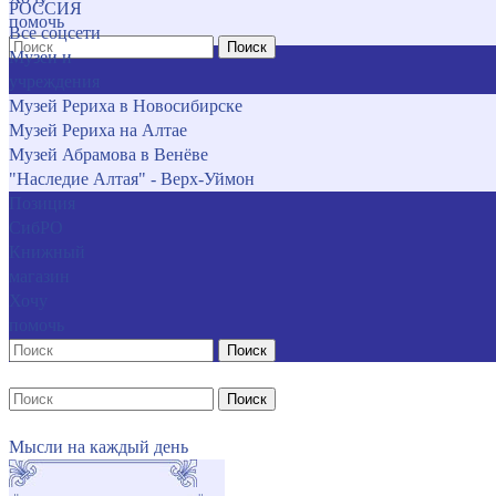
РОССИЯ
помочь
Все соцсети
Поиск
Музеи и
учреждения
Музей Рериха в Новосибирске
Музей Рериха на Алтае
Музей Абрамова в Венёве
"Наследие Алтая" - Верх-Уймон
Позиция
СибРО
Книжный
магазин
Хочу
помочь
Поиск
Поиск
Мысли на каждый день