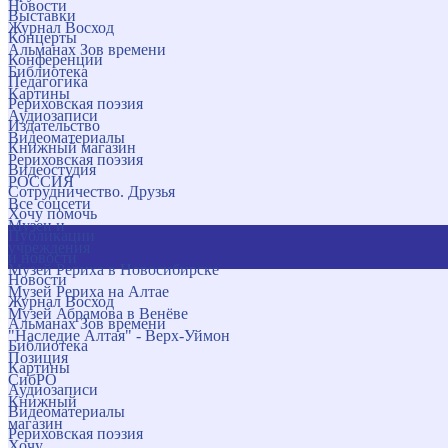
Новости
Выставки
Журнал Восход
Концерты
Альманах Зов времени
Конференции
Библиотека
Педагогика
Картины
Рериховская поэзия
Аудиозаписи
Издательство
Видеоматериалы
Книжный магазин
Рериховская поэзия
Видеостудия
РОССИЯ
Сотрудничество. Друзья
Все соцсети
Хочу помочь
Музеи и
Публикации
учреждения
и новости
Музей Рериха в Новосибирске
Новости
Музей Рериха на Алтае
Журнал Восход
Музей Абрамова в Венёве
Альманах Зов времени
"Наследие Алтая" - Верх-Уймон
Библиотека
Позиция
Картины
СибРО
Аудиозаписи
Книжный
Видеоматериалы
магазин
Рериховская поэзия
Хочу