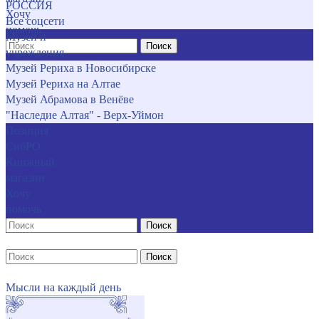
РОССИЯ
Хочу
Все соцсети
помочь
Музеи и
Поиск
учреждения
Музей Рериха в Новосибирске
Музей Рериха на Алтае
Музей Абрамова в Венёве
"Наследие Алтая" - Верх-Уймон
Позиция
СибРО
Книжный
магазин
Хочу
помочь
Поиск
Поиск
Мысли на каждый день