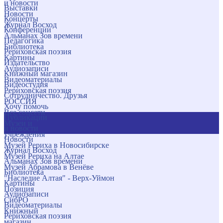
и новости
Выставки
Новости
Концерты
Журнал Восход
Конференции
Альманах Зов времени
Педагогика
Библиотека
Рериховская поэзия
Картины
Издательство
Аудиозаписи
Книжный магазин
Видеоматериалы
Видеостудия
Рериховская поэзия
Сотрудничество. Друзья
РОССИЯ
Хочу помочь
Все соцсети
Публикации
Музеи и
и новости
учреждения
Новости
Музей Рериха в Новосибирске
Журнал Восход
Музей Рериха на Алтае
Альманах Зов времени
Музей Абрамова в Венёве
Библиотека
"Наследие Алтая" - Верх-Уймон
Картины
Позиция
Аудиозаписи
СибРО
Видеоматериалы
Книжный
Рериховская поэзия
магазин