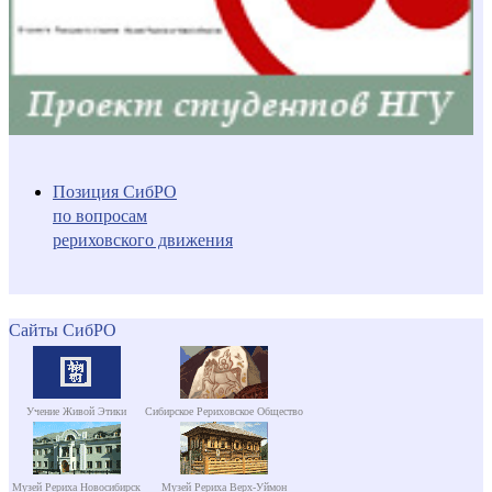
Позиция СибРО
по вопросам
рериховского движения
Сайты СибРО
Учение Живой Этики
Сибирское Рериховское Общество
Музей Рериха Новосибирск
Музей Рериха Верх-Уймон