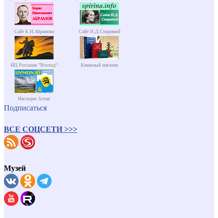
Сайт Б.Н.Абрамова
Сайт Н.Д.Спириной
ИЦ Россазия "Восход"
Книжный магазин
Наследие Алтая
Подписаться
ВСЕ СОЦСЕТИ >>>
Музей