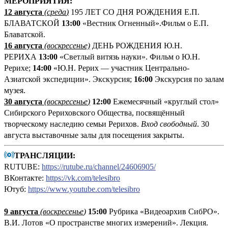
М
ЕРОПРИЯТИЯ:
12 августа
(среда
)
195 ЛЕТ СО ДНЯ РОЖДЕНИЯ Е.П.
БЛАВАТСКОЙ
13:00
«Вестник Огненный».Фильм о Е.П.
Блаватской.
16 августа
(воскресенье)
ДЕНЬ РОЖДЕНИЯ Ю.Н.
РЕРИХА
13:00
«Светлый витязь науки». Фильм о Ю.Н.
Рерихе;
14:00
«Ю.Н. Рерих — участник Центрально-
Азиатской экспедиции». Экскурсия;
16:00
Экскурсия по залам
музея.
30 августа
(воскресенье
)
12:00
Ежемесячный «круглый стол»
Сибирского Рериховского Общества, посвящённый
творческому наследию семьи Рерихов.
Вход свободный
. 30
августа выставочные залы для посещения закрыты.
ТРАНСЛЯЦИИ:
RUTUBE:
https://rutube.ru/channel/24606905/
ВКонтакте:
https://vk.com/telesibro
Ютуб:
https://www.youtube.com/telesibro
9 августа
(
воскресенье
)
1
5:00
Рубрика «Видеоархив СибРО».
В.И. Лотов «О пространстве многих измерений». Лекция.