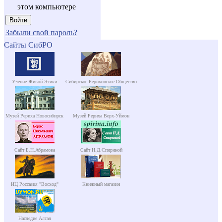
этом компьютере
Забыли свой пароль?
Сайты СибРО
Учение Живой Этики
Сибирское Рериховское Общество
Музей Рериха Новосибирск
Музей Рериха Верх-Уймон
Сайт Б.Н.Абрамова
Сайт Н.Д.Спириной
ИЦ Россазия "Восход"
Книжный магазин
Наследие Алтая