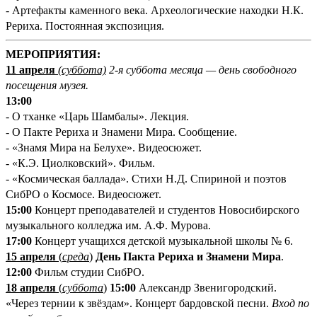
- Артефакты каменного века. Археологические находки Н.К.
Рериха. Постоянная экспозиция.
М
ЕРОПРИЯТИЯ:
11 апреля
(суббота)
2-я суббота месяца — день свободного
посещения музея.
13:00
- О тханке «Царь Шамбалы». Лекция.
- О Пакте Рериха и Знамени Мира. Сообщение.
- «Знамя Мира на Белухе». Видеосюжет.
- «К.Э. Циолковский». Фильм.
- «Космическая баллада». Стихи Н.Д. Спириной и поэтов
СибРО о Космосе. Видеосюжет.
15:00
Концерт преподавателей и студентов Новосибирского
музыкального колледжа им. А.Ф. Мурова.
17:00
Концерт учащихся детской музыкальной школы №
6.
15 апреля
(
среда
)
День Пакта Рериха и Знамени Мира
.
12:00
Фильм студии СибРО.
18 апреля
(
суббота
)
15:00
Александр Звенигородский.
«Через тернии к звёздам». Концерт бардовской песни.
Вход по