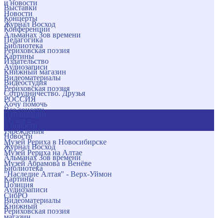
и новости
Выставки
Новости
Концерты
Журнал Восход
Конференции
Альманах Зов времени
Педагогика
Библиотека
Рериховская поэзия
Картины
Издательство
Аудиозаписи
Книжный магазин
Видеоматериалы
Видеостудия
Рериховская поэзия
Сотрудничество. Друзья
РОССИЯ
Хочу помочь
Все соцсети
Публикации
Музеи и
и новости
учреждения
Новости
Музей Рериха в Новосибирске
Журнал Восход
Музей Рериха на Алтае
Альманах Зов времени
Музей Абрамова в Венёве
Библиотека
"Наследие Алтая" - Верх-Уймон
Картины
Позиция
Аудиозаписи
СибРО
Видеоматериалы
Книжный
Рериховская поэзия
магазин