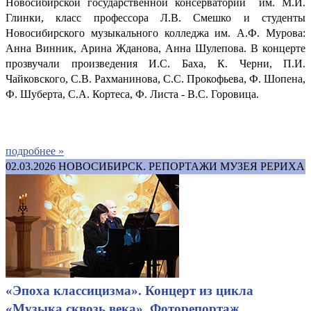
Новосибирской государственной консерватории им. М.И.
Глинки, класс профессора Л.В. Смешко и студенты
Новосибирского музыкального колледжа им. А.Ф. Мурова:
Анна Винник, Арина Жданова, Анна Шулепова. В концерте
прозвучали произведения И.С. Баха, К. Черни, П.И.
Чайковского, С.В. Рахманинова, С.С. Прокофьева, Ф. Шопена,
Ф. Шуберта, С.А. Кортеса, Ф. Листа - В.С. Горовица.
подробнее »
02.03.2026
НОВОСИБИРСК. РЕПОРТАЖИ МУЗЕЯ РЕРИХА
«Эпоха классицизма». Концерт из цикла
«Музыка сквозь века». Фоторепортаж