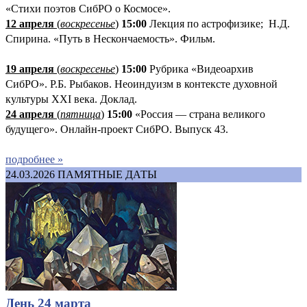
«Стихи поэтов СибРО о Космосе».
12 апреля
(
воскресенье
)
15:00
Лекция по астрофизике; Н.Д.
Спирина. «Путь в Нескончаемость». Фильм.
19 апреля
(
воскресенье
)
1
5:00
Рубрика «Видеоархив
СибРО». Р.Б. Рыбаков. Неоиндуизм в контексте духовной
культуры XXI века. Доклад.
24 апреля
(
пятница
)
15:00
«Россия — страна великого
будущего». Онлайн-проект СибРО. Выпуск 43.
подробнее »
24.03.2026
ПАМЯТНЫЕ ДАТЫ
День 24 марта