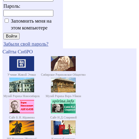
Пароль:
Запомнить меня на
этом компьютере
Забыли свой пароль?
Сайты СибРО
Учение Живой Этики
Сибирское Рериховское Общество
Музей Рериха Новосибирск
Музей Рериха Верх-Уймон
Сайт Б.Н.Абрамова
Сайт Н.Д.Спириной
ИЦ Россазия "Восход"
Книжный магазин