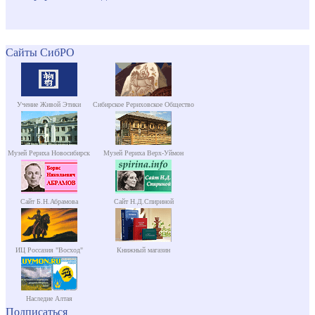
Сайты СибРО
Учение Живой Этики
Сибирское Рериховское Общество
Музей Рериха Новосибирск
Музей Рериха Верх-Уймон
Сайт Б.Н.Абрамова
Сайт Н.Д.Спириной
ИЦ Россазия "Восход"
Книжный магазин
Наследие Алтая
Подписаться