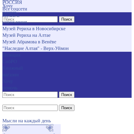
РОССИЯ
Хочу
Все соцсети
помочь
Музеи и
Поиск
учреждения
Музей Рериха в Новосибирске
Музей Рериха на Алтае
Музей Абрамова в Венёве
"Наследие Алтая" - Верх-Уймон
Позиция
СибРО
Книжный
магазин
Хочу
помочь
Поиск
Поиск
Мысли на каждый день