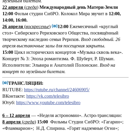
музейным билетам.
22 апреля
(
среда
)
Международный день Матери-Земли
12:00
Фильм студии СибРО. Колокол Мира звучит в
12:00,
14:00, 16:00.
26 апреля
(
воскресенье
)
12:00
Ежемесячный «круглый
стол» Сибирского Рериховского Общества, посвящённый
творческому наследию семьи Рерихов.
Вход свободный
.
26
апреля выставочные залы для посещения закрыты.
15:00
Цикл исторических концертов «Музыка сквозь века».
Концерт № 3: Эпоха романтизма. Ф. Шуберт, Р. Шуман.
Исполнители: Эльвира и Анатолий Полонские.
Вход на
концерт по музейным билетам.
ТРАНСЛЯЦИИ:
RUTUBE:
https://rutube.ru/channel/24606905/
ВКонтакте:
https://vk.com/telesibro
Ютуб:
https://www.youtube.com/telesibro
6 – 12 апреля
— «Неделя астрономии». Астро-трансляции:
8 апреля
(
среда
)
15:00
Фильмы Студии СибРО: «Гагарин»;
«Фламмарион»; Н.Д. Спирина. «Горят надземные Огни»;