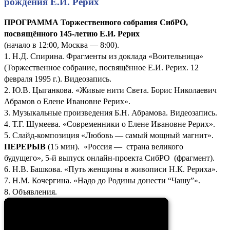
рождения Е.И. Рерих
ПРОГРАММА Торжественного собрания СибРО,
посвящённого 145-летию Е.И. Рерих
(начало в 12:00, Москва — 8:00).
1. Н.Д. Спирина. Фрагменты из доклада «Воительница»
(Торжественное собрание, посвящённое Е.И. Рерих. 12
февраля 1995 г.). Видеозапись.
2. Ю.В. Цыганкова. «Живые нити Света. Борис Николаевич
Абрамов о Елене Ивановне Рерих».
3. Музыкальные произведения Б.Н. Абрамова. Видеозапись.
4. Т.Г. Шумеева. «Современники о Елене Ивановне Рерих».
5. Слайд-композиция «Любовь — самый мощный магнит».
ПЕРЕРЫВ
(15 мин). «Россия — страна великого
будущего», 5-й выпуск онлайн-проекта СибРО (фрагмент).
6. Н.В. Башкова. «Путь женщины в живописи Н.К. Рериха».
7. Н.М. Кочергина. «Надо до Родины донести “Чашу”».
8. Объявления.