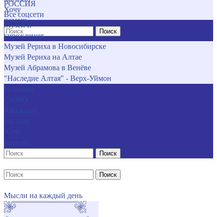
РОССИЯ
Хочу
Все соцсети
помочь
Музеи и
Поиск
учреждения
Музей Рериха в Новосибирске
Музей Рериха на Алтае
Музей Абрамова в Венёве
"Наследие Алтая" - Верх-Уймон
Позиция
СибРО
Книжный
магазин
Хочу
помочь
Поиск
Поиск
Мысли на каждый день