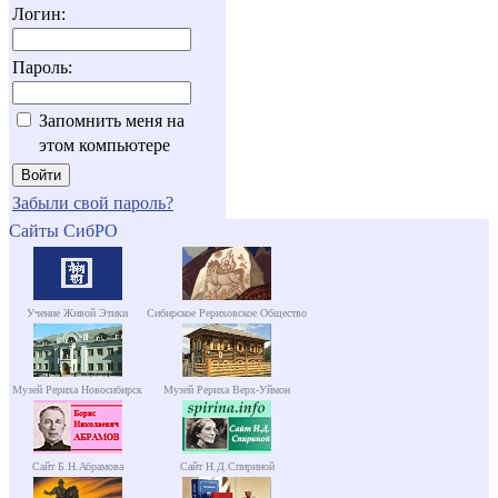
Логин:
Пароль:
Запомнить меня на
этом компьютере
Забыли свой пароль?
Сайты СибРО
Учение Живой Этики
Сибирское Рериховское Общество
Музей Рериха Новосибирск
Музей Рериха Верх-Уймон
Сайт Б.Н.Абрамова
Сайт Н.Д.Спириной