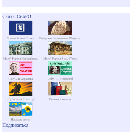
Сайты СибРО
Учение Живой Этики
Сибирское Рериховское Общество
Музей Рериха Новосибирск
Музей Рериха Верх-Уймон
Сайт Б.Н.Абрамова
Сайт Н.Д.Спириной
ИЦ Россазия "Восход"
Книжный магазин
Наследие Алтая
Подписаться