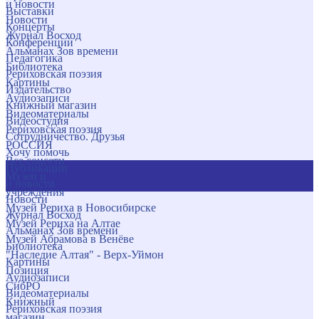
и новости
Выставки
Новости
Концерты
Журнал Восход
Конференции
Альманах Зов времени
Педагогика
Библиотека
Рериховская поэзия
Картины
Издательство
Аудиозаписи
Книжный магазин
Видеоматериалы
Видеостудия
Рериховская поэзия
Сотрудничество. Друзья
РОССИЯ
Хочу помочь
Все соцсети
Публикации
Музеи и
и новости
учреждения
Новости
Музей Рериха в Новосибирске
Журнал Восход
Музей Рериха на Алтае
Альманах Зов времени
Музей Абрамова в Венёве
Библиотека
"Наследие Алтая" - Верх-Уймон
Картины
Позиция
Аудиозаписи
СибРО
Видеоматериалы
Книжный
Рериховская поэзия
магазин