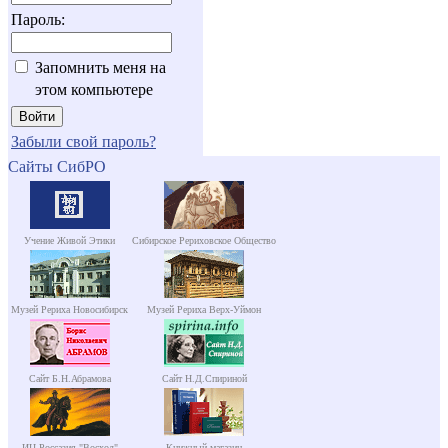
Пароль:
Запомнить меня на
этом компьютере
Забыли свой пароль?
Сайты СибРО
Учение Живой Этики
Сибирское Рериховское Общество
Музей Рериха Новосибирск
Музей Рериха Верх-Уймон
Сайт Б.Н.Абрамова
Сайт Н.Д.Спириной
ИЦ Россазия "Восход"
Книжный магазин