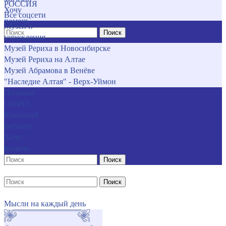
РОССИЯ
Хочу
Все соцсети
помочь
Музеи и
Поиск
учреждения
Музей Рериха в Новосибирске
Музей Рериха на Алтае
Музей Абрамова в Венёве
"Наследие Алтая" - Верх-Уймон
Позиция
СибРО
Книжный
магазин
Хочу
помочь
Поиск
Поиск
Мысли на каждый день