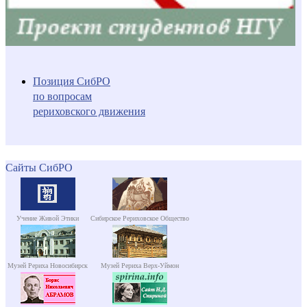
Позиция СибРО
по вопросам
рериховского движения
Сайты СибРО
Учение Живой Этики
Сибирское Рериховское Общество
Музей Рериха Новосибирск
Музей Рериха Верх-Уймон