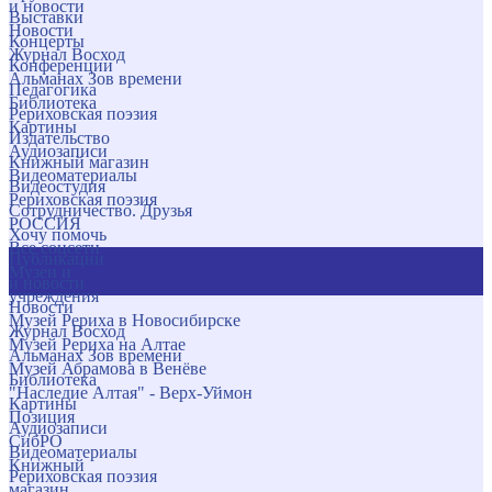
и новости
Выставки
Новости
Концерты
Журнал Восход
Конференции
Альманах Зов времени
Педагогика
Библиотека
Рериховская поэзия
Картины
Издательство
Аудиозаписи
Книжный магазин
Видеоматериалы
Видеостудия
Рериховская поэзия
Сотрудничество. Друзья
РОССИЯ
Хочу помочь
Все соцсети
Публикации
Музеи и
и новости
учреждения
Новости
Музей Рериха в Новосибирске
Журнал Восход
Музей Рериха на Алтае
Альманах Зов времени
Музей Абрамова в Венёве
Библиотека
"Наследие Алтая" - Верх-Уймон
Картины
Позиция
Аудиозаписи
СибРО
Видеоматериалы
Книжный
Рериховская поэзия
магазин