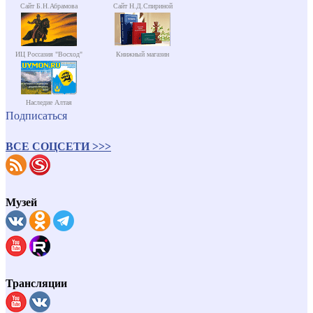
Сайт Б.Н.Абрамова
Сайт Н.Д.Спириной
ИЦ Россазия "Восход"
Книжный магазин
Наследие Алтая
Подписаться
ВСЕ СОЦСЕТИ >>>
Музей
Трансляции