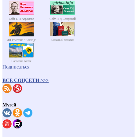
Сайт Б.Н.Абрамова
Сайт Н.Д.Спириной
ИЦ Россазия "Восход"
Книжный магазин
Наследие Алтая
Подписаться
ВСЕ СОЦСЕТИ >>>
Музей