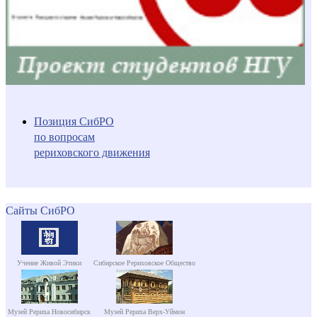
Позиция СибРО
по вопросам
рериховского движения
Сайты СибРО
Учение Живой Этики
Сибирское Рериховское Общество
Музей Рериха Новосибирск
Музей Рериха Верх-Уймон