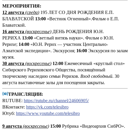
М
ЕРОПРИЯТИЯ:
12 августа
(среда
)
195 ЛЕТ СО ДНЯ РОЖДЕНИЯ Е.П.
БЛАВАТСКОЙ
13:00
«Вестник Огненный».Фильм о Е.П.
Блаватской.
16 августа
(воскресенье)
ДЕНЬ РОЖДЕНИЯ Ю.Н.
РЕРИХА
13:00
«Светлый витязь науки». Фильм о Ю.Н.
Рерихе;
14:00
«Ю.Н. Рерих — участник Центрально-
Азиатской экспедиции». Экскурсия;
16:00
Экскурсия по залам
музея.
30 августа
(воскресенье
)
12:00
Ежемесячный «круглый стол»
Сибирского Рериховского Общества, посвящённый
творческому наследию семьи Рерихов.
Вход свободный
. 30
августа выставочные залы для посещения закрыты.
ТРАНСЛЯЦИИ:
RUTUBE:
https://rutube.ru/channel/24606905/
ВКонтакте:
https://vk.com/telesibro
Ютуб:
https://www.youtube.com/telesibro
9 августа
(
воскресенье
)
1
5:00
Рубрика «Видеоархив СибРО».