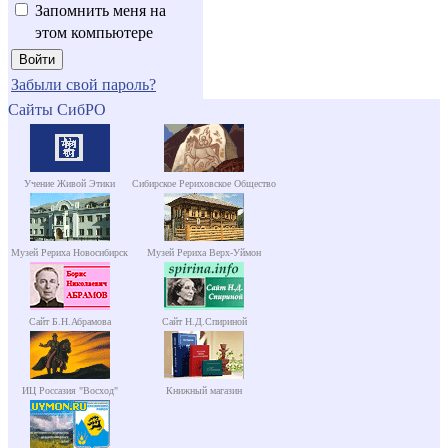
Запомнить меня на
этом компьютере
Забыли свой пароль?
Сайты СибРО
Учение Живой Этики
Сибирское Рериховское Общество
Музей Рериха Новосибирск
Музей Рериха Верх-Уймон
Сайт Б.Н.Абрамова
Сайт Н.Д.Спириной
ИЦ Россазия "Восход"
Книжный магазин