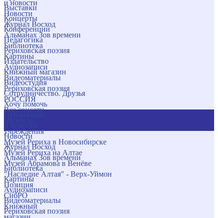
и новости
Выставки
Новости
Концерты
Журнал Восход
Конференции
Альманах Зов времени
Педагогика
Библиотека
Рериховская поэзия
Картины
Издательство
Аудиозаписи
Книжный магазин
Видеоматериалы
Видеостудия
Рериховская поэзия
Сотрудничество. Друзья
РОССИЯ
Хочу помочь
Все соцсети
Публикации
Музеи и
и новости
учреждения
Новости
Музей Рериха в Новосибирске
Журнал Восход
Музей Рериха на Алтае
Альманах Зов времени
Музей Абрамова в Венёве
Библиотека
"Наследие Алтая" - Верх-Уймон
Картины
Позиция
Аудиозаписи
СибРО
Видеоматериалы
Книжный
Рериховская поэзия
магазин