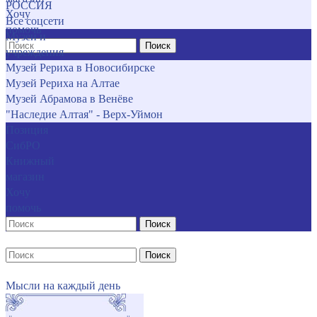
РОССИЯ
Хочу
Все соцсети
помочь
Музеи и
Поиск
учреждения
Музей Рериха в Новосибирске
Музей Рериха на Алтае
Музей Абрамова в Венёве
"Наследие Алтая" - Верх-Уймон
Позиция
СибРО
Книжный
магазин
Хочу
помочь
Поиск
Поиск
Мысли на каждый день