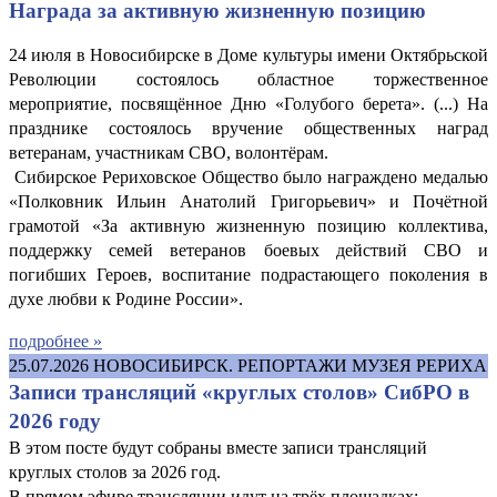
Награда за активную жизненную позицию
24 июля в Новосибирске в Доме культуры имени Октябрьской
Революции состоялось областное торжественное
мероприятие, посвящённое Дню «Голубого берета». (...) На
празднике состоялось вручение общественных наград
ветеранам, участникам СВО, волонтёрам.
Сибирское Рериховское Общество было награждено медалью
«Полковник Ильин Анатолий Григорьевич» и Почётной
грамотой «За активную жизненную позицию коллектива,
поддержку семей ветеранов боевых действий СВО и
погибших Героев, воспитание подрастающего поколения в
духе любви к Родине России».
подробнее »
25.07.2026
НОВОСИБИРСК. РЕПОРТАЖИ МУЗЕЯ РЕРИХА
Записи трансляций «круглых столов» СибРО в
2026 году
В этом посте будут собраны вместе записи трансляций
круглых столов за 2026 год.
В прямом эфире трансляции идут на трёх площадках: