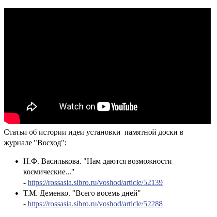
Статьи об истории идеи установки памятной доски в
журнале "Восход":
Н.Ф. Василькова. "Нам даются возможности
космические..."
-
https://rossasia.sibro.ru/voshod/article/52139
Т.М. Деменко. "Всего восемь дней"
-
https://rossasia.sibro.ru/voshod/article/52288