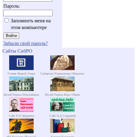
Пароль:
Запомнить меня на
этом компьютере
Забыли свой пароль?
Сайты СибРО
Учение Живой Этики
Сибирское Рериховское Общество
Музей Рериха Новосибирск
Музей Рериха Верх-Уймон
Сайт Б.Н.Абрамова
Сайт Н.Д.Спириной
ИЦ Россазия "Восход"
Книжный магазин