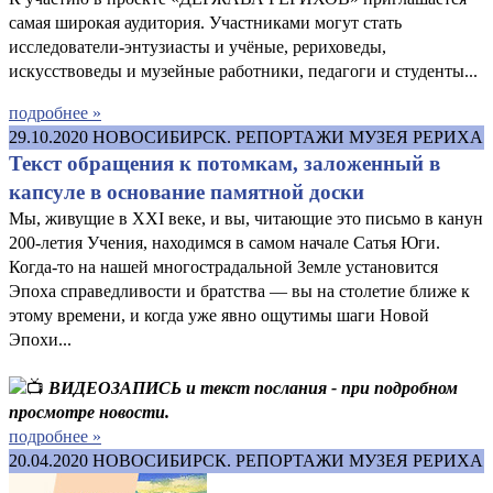
самая широкая аудитория. Участниками могут стать
исследователи-энтузиасты и учёные, рериховеды,
искусствоведы и музейные работники, педагоги и студенты...
подробнее »
29.10.2020
НОВОСИБИРСК. РЕПОРТАЖИ МУЗЕЯ РЕРИХА
Текст обращения к потомкам, заложенный в
капсуле в основание памятной доски
Мы, живущие в XXI веке, и вы, читающие это письмо в канун
200-летия Учения, находимся в самом начале Сатья Юги.
Когда-то на нашей многострадальной Земле установится
Эпоха справедливости и братства — вы на столетие ближе к
этому времени, и когда уже явно ощутимы шаги Новой
Эпохи...
ВИДЕОЗАПИСЬ и текст послания - при подробном
просмотре новости.
подробнее »
20.04.2020
НОВОСИБИРСК. РЕПОРТАЖИ МУЗЕЯ РЕРИХА