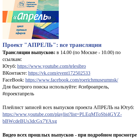
Проект "АПРЕЛЬ": все трансляции
Трансляции выпусков:
в 14.00 (по Москве - 10.00) по
ссылкам:
Ютуб:
https://www.youtube.com/telesibro
ВКонтакте:
https://vk.com/event172502533
FaceBook:
https://www.facebook.com/roerichmuseumnsk/
Для быстрого поиска используйте: #сиброапрель,
#проектапрель
Плейлист записей всех выпусков проекта АПРЕЛЬ на Ютуб:
https://www.youtube.com/playlist?list=PLEqMToSbi4GYZ-
bBWcdeBUs3dcGx7YAxg
Видео всех прошлых выпусков - при подробном просмотре