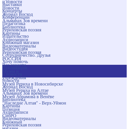
и новости
Выставки
Новости
Концерты
Журнал Восход
Конференции
Альманах Зов времени
Педагогика
Библиотека
Рериховская поэзия
Картины
Издательство
Аудиозаписи
Книжный магазин
Видеоматериалы
Видеостудия
Рериховская поэзия
Сотрудничество. Друзья
РОССИЯ
Хочу помочь
Все соцсети
Публикации
Музеи и
и новости
учреждения
Новости
Музей Рериха в Новосибирске
Журнал Восход
Музей Рериха на Алтае
Альманах Зов времени
Музей Абрамова в Венёве
Библиотека
"Наследие Алтая" - Верх-Уймон
Картины
Позиция
Аудиозаписи
СибРО
Видеоматериалы
Книжный
Рериховская поэзия
магазин