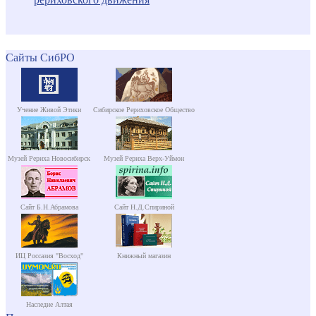
Сайты СибРО
Учение Живой Этики
Сибирское Рериховское Общество
Музей Рериха Новосибирск
Музей Рериха Верх-Уймон
Сайт Б.Н.Абрамова
Сайт Н.Д.Спириной
ИЦ Россазия "Восход"
Книжный магазин
Наследие Алтая