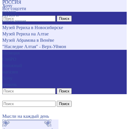
РОССИЯ
Хочу
Все соцсети
помочь
Музеи и
Поиск
учреждения
Музей Рериха в Новосибирске
Музей Рериха на Алтае
Музей Абрамова в Венёве
"Наследие Алтая" - Верх-Уймон
Позиция
СибРО
Книжный
магазин
Хочу
помочь
Поиск
Поиск
Мысли на каждый день