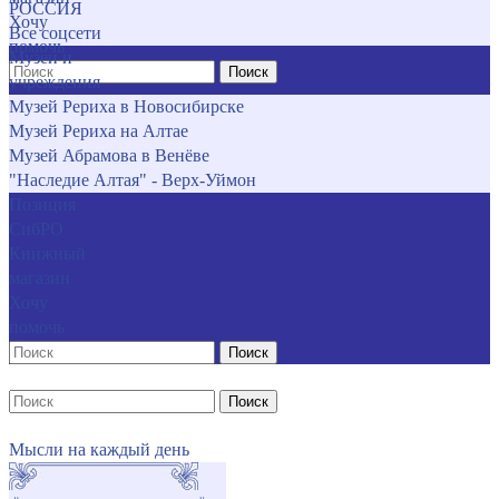
РОССИЯ
Хочу
Все соцсети
помочь
Музеи и
Поиск
учреждения
Музей Рериха в Новосибирске
Музей Рериха на Алтае
Музей Абрамова в Венёве
"Наследие Алтая" - Верх-Уймон
Позиция
СибРО
Книжный
магазин
Хочу
помочь
Поиск
Поиск
Мысли на каждый день