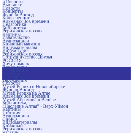
и новости
Выставки
Новости
Концерты
Журнал Восход
Конференции
Альманах Зов времени
Педагогика
Библиотека
Рериховская поэзия
Картины
Издательство
Аудиозаписи
Книжный магазин
Видеоматериалы
Видеостудия
Рериховская поэзия
Сотрудничество. Друзья
РОССИЯ
Хочу помочь
Все соцсети
Публикации
Музеи и
и новости
учреждения
Новости
Музей Рериха в Новосибирске
Журнал Восход
Музей Рериха на Алтае
Альманах Зов времени
Музей Абрамова в Венёве
Библиотека
"Наследие Алтая" - Верх-Уймон
Картины
Позиция
Аудиозаписи
СибРО
Видеоматериалы
Книжный
Рериховская поэзия
магазин