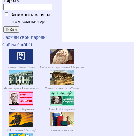
Пароль:
Запомнить меня на
этом компьютере
Забыли свой пароль?
Сайты СибРО
Учение Живой Этики
Сибирское Рериховское Общество
Музей Рериха Новосибирск
Музей Рериха Верх-Уймон
Сайт Б.Н.Абрамова
Сайт Н.Д.Спириной
ИЦ Россазия "Восход"
Книжный магазин