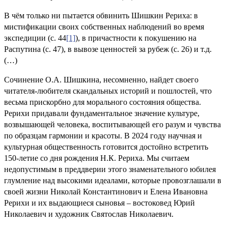
В чём только ни пытается обвинить Шишкин Рериха: в
мистификации своих собственных наблюдений во время
экспедиции (с. 44
[1]
), в причастности к покушению на
Распутина (с. 47), в вывозе ценностей за рубеж (с. 26) и т.д.
(…)
Сочинение О.А. Шишкина, несомненно, найдет своего
читателя-любителя скандальных историй и пошлостей, что
весьма прискорбно для морального состояния общества.
Рерихи придавали фундаментальное значение культуре,
возвышающей человека, воспитывающей его разум и чувства
по образцам гармонии и красоты. В 2024 году научная и
культурная общественность готовится достойно встретить
150-летие со дня рождения Н.К. Рериха. Мы считаем
недопустимым в преддверии этого знаменательного юбилея
глумление над высокими идеалами, которые провозглашали в
своей жизни Николай Константинович и Елена Ивановна
Рерихи и их выдающиеся сыновья – востоковед Юрий
Николаевич и художник Святослав Николаевич.