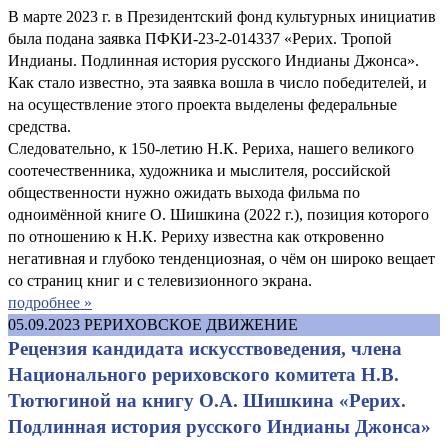
В марте 2023 г. в Президентский фонд культурных инициатив
была подана заявка ПФКИ-23-2-014337 «Рерих. Тропой
Индианы. Подлинная история русского Индианы Джонса».
Как стало известно, эта заявка вошла в число победителей, и
на осуществление этого проекта выделены федеральные
средства.
Следовательно, к 150-летию Н.К. Рериха, нашего великого
соотечественника, художника и мыслителя, российской
общественности нужно ожидать выхода фильма по
одноимённой книге О. Шишкина (2022 г.), позиция которого
по отношению к Н.К. Рериху известна как откровенно
негативная и глубоко тенденциозная, о чём он широко вещает
со страниц книг и с телевизионного экрана.
подробнее »
05.09.2023
РЕРИХОВСКОЕ ДВИЖЕНИЕ
Рецензия кандидата искусствоведения, члена
Национального рериховского комитета Н.В.
Тютюгиной на книгу О.А. Шишкина «Рерих.
Подлинная история русского Индианы Джонса»