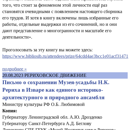
того, что стоит за феноменом этой личности ещё раз
становятся очевидными с появлением настоящего сборника
его трудов. И хотя в книгу включены лишь избранные его
работы, отдельные выдержки из его сочинений, но и они
дают представление о многогранности и масштабе его
деятельности».
Проголосовать за эту книгу вы можете здесь:
https://www.bibliosib.ru/attendees/prize/64cdd4ae3bcc1e01acf31471
подробнее »
20.08.2023
РЕРИХОВСКОЕ ДВИЖЕНИЕ
Письмо о сохранении Музея-усадьбы Н.К.
Рериха в Изваре как единого историко-
архитектурного и природного ансамбля
Министру культуры РФ О.Б. Любимовой
Копия:
Губернатору Ленинградской обл. А.Ю. Дрозденко
Губернатору Санкт-Петербурга А.Д. Беглову
Директору СПБ ГБУК «Музей-Институт семьи Рерихов»