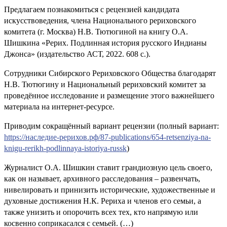
Предлагаем познакомиться с рецензией кандидата
искусствоведения, члена Национального рериховского
комитета (г. Москва) Н.В. Тютюгиной на книгу О.А.
Шишкина «Рерих. Подлинная история русского Индианы
Джонса» (издательство АСТ, 2022. 608 с.).
Сотрудники Сибирского Рериховского Общества благодарят
Н.В. Тютюгину и Национальный рериховский комитет за
проведённое исследование и размещение этого важнейшего
материала на интернет-ресурсе.
Приводим сокращённый вариант рецензии (полный вариант:
https://наследие-рерихов.рф/87-publications/654-retsenziya-na-
knigu-rerikh-podlinnaya-istoriya-russk
)
Журналист О.А. Шишкин ставит грандиозную цель своего,
как он называет, архивного расследования – развенчать,
нивелировать и принизить исторические, художественные и
духовные достижения Н.К. Рериха и членов его семьи, а
также унизить и опорочить всех тех, кто напрямую или
косвенно соприкасался с семьей. (…)