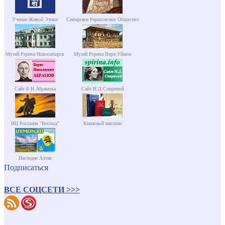
Учение Живой Этики
Сибирское Рериховское Общество
Музей Рериха Новосибирск
Музей Рериха Верх-Уймон
Сайт Б.Н.Абрамова
Сайт Н.Д.Спириной
ИЦ Россазия "Восход"
Книжный магазин
Наследие Алтая
Подписаться
ВСЕ СОЦСЕТИ >>>