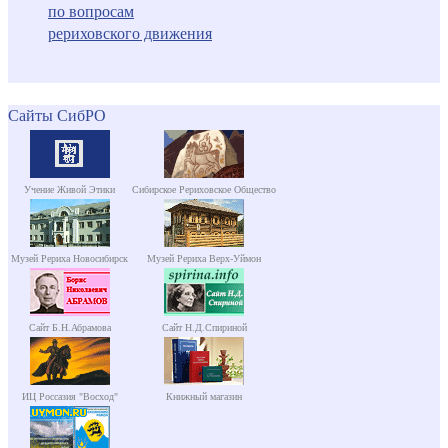
по вопросам
рериховского движения
Сайты СибРО
Учение Живой Этики
Сибирское Рериховское Общество
Музей Рериха Новосибирск
Музей Рериха Верх-Уймон
Сайт Б.Н.Абрамова
Сайт Н.Д.Спириной
ИЦ Россазия "Восход"
Книжный магазин