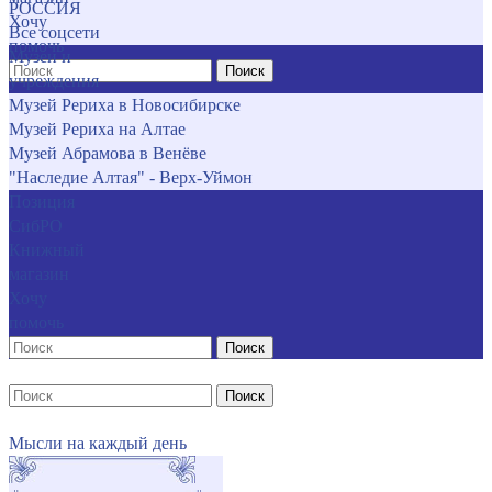
РОССИЯ
Хочу
Все соцсети
помочь
Музеи и
Поиск
учреждения
Музей Рериха в Новосибирске
Музей Рериха на Алтае
Музей Абрамова в Венёве
"Наследие Алтая" - Верх-Уймон
Позиция
СибРО
Книжный
магазин
Хочу
помочь
Поиск
Поиск
Мысли на каждый день