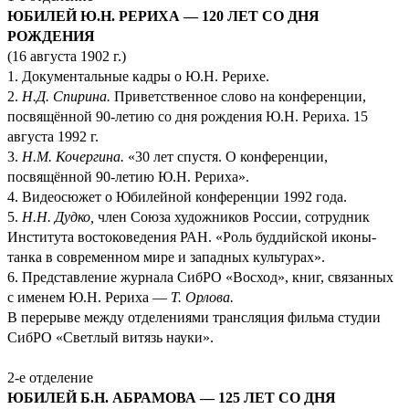
ЮБИЛЕЙ Ю.Н. РЕРИХА — 120 ЛЕТ СО ДНЯ
РОЖДЕНИЯ
(16 августа 1902 г.)
1. Документальные кадры о Ю.Н. Рерихе.
2.
Н.Д. Спирина.
Приветственное слово на конференции,
посвящённой 90-летию со дня рождения Ю.Н. Рериха. 15
августа 1992 г.
3.
Н.М. Кочергина.
«30 лет спустя. О конференции,
посвящённой 90-летию Ю.Н. Рериха».
4. Видеосюжет о Юбилейной конференции 1992 года.
5.
Н.Н. Дудко,
член Союза художников России, сотрудник
Института востоковедения РАН. «Роль буддийской иконы-
танка в современном мире и западных культурах».
6. Представление журнала СибРО «Восход», книг, связанных
с именем Ю.Н. Рериха —
Т. Орлова.
В перерыве между отделениями трансляция фильма студии
СибРО «Светлый витязь науки».
2-е отделение
ЮБИЛЕЙ Б.Н. АБРАМОВА — 125 ЛЕТ СО ДНЯ