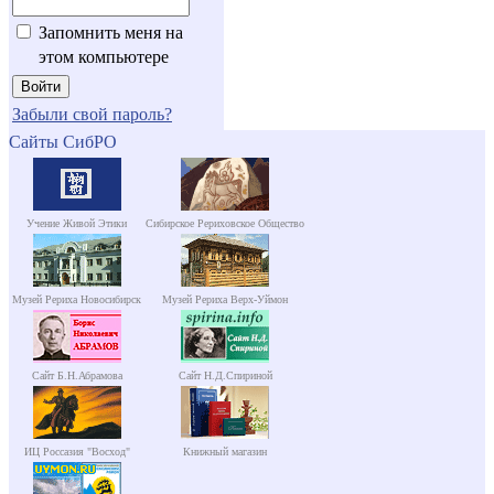
Запомнить меня на
этом компьютере
Забыли свой пароль?
Сайты СибРО
Учение Живой Этики
Сибирское Рериховское Общество
Музей Рериха Новосибирск
Музей Рериха Верх-Уймон
Сайт Б.Н.Абрамова
Сайт Н.Д.Спириной
ИЦ Россазия "Восход"
Книжный магазин