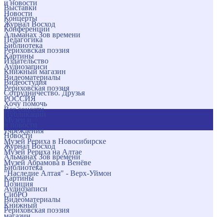
и новости
Выставки
Новости
Концерты
Журнал Восход
Конференции
Альманах Зов времени
Педагогика
Библиотека
Рериховская поэзия
Картины
Издательство
Аудиозаписи
Книжный магазин
Видеоматериалы
Видеостудия
Рериховская поэзия
Сотрудничество. Друзья
РОССИЯ
Хочу помочь
Все соцсети
Публикации
Музеи и
и новости
учреждения
Новости
Музей Рериха в Новосибирске
Журнал Восход
Музей Рериха на Алтае
Альманах Зов времени
Музей Абрамова в Венёве
Библиотека
"Наследие Алтая" - Верх-Уймон
Картины
Позиция
Аудиозаписи
СибРО
Видеоматериалы
Книжный
Рериховская поэзия
магазин