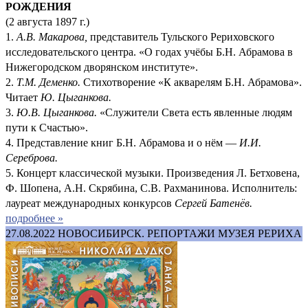
РОЖДЕНИЯ
(2 августа 1897 г.)
1.
А.В. Макарова,
представитель Тульского Рериховского
исследовательского центра. «О годах учёбы Б.Н. Абрамова в
Нижегородском дворянском институте».
2.
Т.М. Деменко.
Стихотворение «К акварелям Б.Н. Абрамова».
Читает
Ю. Цыганкова.
3.
Ю.В. Цыганкова.
«Служители Света есть явленные людям
пути к Счастью».
4. Представление книг Б.Н. Абрамова и о нём —
И.И.
Сереброва.
5. Концерт классической музыки. Произведения Л. Бетховена,
Ф. Шопена, А.Н. Скрябина, С.В. Рахманинова. Исполнитель:
лауреат международных конкурсов
Сергей Батенёв.
подробнее »
27.08.2022
НОВОСИБИРСК. РЕПОРТАЖИ МУЗЕЯ РЕРИХА