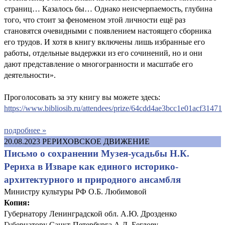
страниц… Казалось бы… Однако неисчерпаемость, глубина
того, что стоит за феноменом этой личности ещё раз
становятся очевидными с появлением настоящего сборника
его трудов. И хотя в книгу включены лишь избранные его
работы, отдельные выдержки из его сочинений, но и они
дают представление о многогранности и масштабе его
деятельности».
Проголосовать за эту книгу вы можете здесь:
https://www.bibliosib.ru/attendees/prize/64cdd4ae3bcc1e01acf31471
подробнее »
20.08.2023
РЕРИХОВСКОЕ ДВИЖЕНИЕ
Письмо о сохранении Музея-усадьбы Н.К.
Рериха в Изваре как единого историко-
архитектурного и природного ансамбля
Министру культуры РФ О.Б. Любимовой
Копия:
Губернатору Ленинградской обл. А.Ю. Дрозденко
Губернатору Санкт-Петербурга А.Д. Беглову