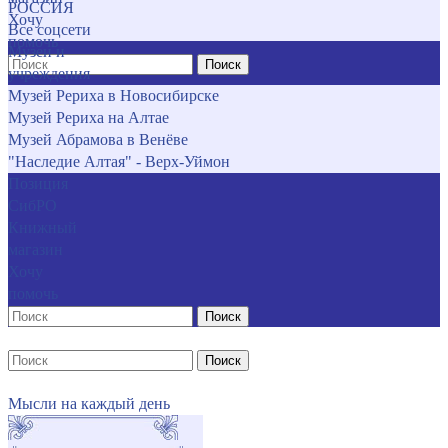
РОССИЯ
Хочу
Все соцсети
помочь
Музеи и
Поиск
учреждения
Музей Рериха в Новосибирске
Музей Рериха на Алтае
Музей Абрамова в Венёве
"Наследие Алтая" - Верх-Уймон
Позиция
СибРО
Книжный
магазин
Хочу
помочь
Поиск
Поиск
Мысли на каждый день