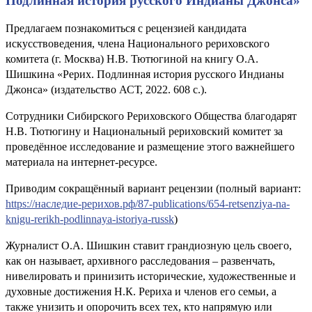
Подлинная история русского Индианы Джонса»
Предлагаем познакомиться с рецензией кандидата
искусствоведения, члена Национального рериховского
комитета (г. Москва) Н.В. Тютюгиной на книгу О.А.
Шишкина «Рерих. Подлинная история русского Индианы
Джонса» (издательство АСТ, 2022. 608 с.).
Сотрудники Сибирского Рериховского Общества благодарят
Н.В. Тютюгину и Национальный рериховский комитет за
проведённое исследование и размещение этого важнейшего
материала на интернет-ресурсе.
Приводим сокращённый вариант рецензии (полный вариант:
https://наследие-рерихов.рф/87-publications/654-retsenziya-na-
knigu-rerikh-podlinnaya-istoriya-russk
)
Журналист О.А. Шишкин ставит грандиозную цель своего,
как он называет, архивного расследования – развенчать,
нивелировать и принизить исторические, художественные и
духовные достижения Н.К. Рериха и членов его семьи, а
также унизить и опорочить всех тех, кто напрямую или