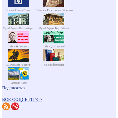
Учение Живой Этики
Сибирское Рериховское Общество
Музей Рериха Новосибирск
Музей Рериха Верх-Уймон
Сайт Б.Н.Абрамова
Сайт Н.Д.Спириной
ИЦ Россазия "Восход"
Книжный магазин
Наследие Алтая
Подписаться
ВСЕ СОЦСЕТИ >>>