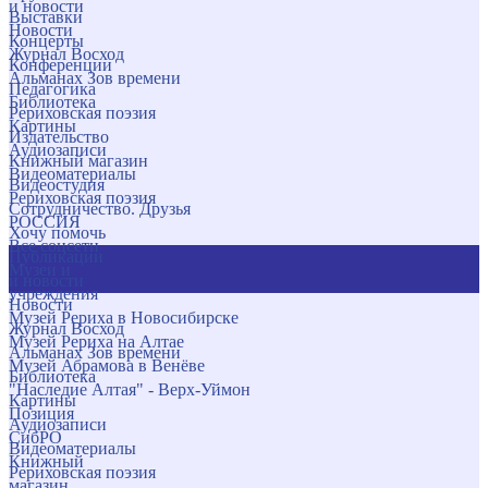
и новости
Выставки
Новости
Концерты
Журнал Восход
Конференции
Альманах Зов времени
Педагогика
Библиотека
Рериховская поэзия
Картины
Издательство
Аудиозаписи
Книжный магазин
Видеоматериалы
Видеостудия
Рериховская поэзия
Сотрудничество. Друзья
РОССИЯ
Хочу помочь
Все соцсети
Публикации
Музеи и
и новости
учреждения
Новости
Музей Рериха в Новосибирске
Журнал Восход
Музей Рериха на Алтае
Альманах Зов времени
Музей Абрамова в Венёве
Библиотека
"Наследие Алтая" - Верх-Уймон
Картины
Позиция
Аудиозаписи
СибРО
Видеоматериалы
Книжный
Рериховская поэзия
магазин