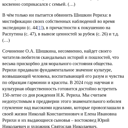
косвенно соприкасался с семьей. (…)
В чём только ни пытается обвинить Шишкин Рериха: в
мистификации своих собственных наблюдений во время
экспедиции (с. 44
[1]
), в причастности к покушению на
Распутина (с. 47), в вывозе ценностей за рубеж (с. 26) и т.д.
(…)
Сочинение О.А. Шишкина, несомненно, найдет своего
читателя-любителя скандальных историй и пошлостей, что
весьма прискорбно для морального состояния общества.
Рерихи придавали фундаментальное значение культуре,
возвышающей человека, воспитывающей его разум и чувства
по образцам гармонии и красоты. В 2024 году научная и
культурная общественность готовится достойно встретить
150-летие со дня рождения Н.К. Рериха. Мы считаем
недопустимым в преддверии этого знаменательного юбилея
глумление над высокими идеалами, которые провозглашали в
своей жизни Николай Константинович и Елена Ивановна
Рерихи и их выдающиеся сыновья – востоковед Юрий
Николаевич и художник Святослав Николаевич.