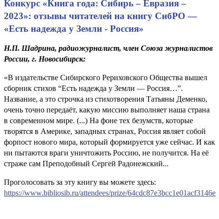
Конкурс «Книга года: Сибирь – Евразия –
2023»: отзывы читателей на книгу СибРО —
«Есть надежда у Земли - Россия»
Н.П. Шадрина, радиожурналист, член Союза журналистов
России, г. Новосибирск:
«В издательстве Сибирского Рериховского Общества вышел
сборник стихов “Есть надежда у Земли — Россия…”.
Название, а это строчка из стихотворения Татьяны Деменко,
очень точно передаёт, какую миссию выполняет наша страна
в современном мире. (...) На фоне тех безумств, которые
творятся в Америке, западных странах, Россия являет собой
форпост нового мира, который формируется уже сейчас. И как
ни пытаются враги уничтожить Россию, не получится. На её
страже сам Преподобный Сергей Радонежский...
Проголосовать за эту книгу вы можете здесь:
https://www.bibliosib.ru/attendees/prize/64cdc87e3bcc1e01acf3146e