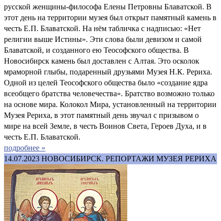
русской женщины-философа Елены Петровны Блаватской. В
этот день на территории музея был открыт памятный камень в
честь Е.П. Блаватской. На нём табличка с надписью: «Нет
религии выше Истины». Эти слова были девизом и самой
Блаватской, и созданного ею Теософского общества. В
Новосибирск камень был доставлен с Алтая. Это осколок
мраморной глыбы, подаренный друзьями Музея Н.К. Рериха.
Одной из целей Теософского общества было «создание ядра
всеобщего братства человечества». Братство возможно только
на основе мира. Колокол Мира, установленный на территории
Музея Рериха, в этот памятный день звучал с призывом о
мире на всей Земле, в честь Воинов Света, Героев Духа, и в
честь Е.П. Блаватской.
подробнее »
14.07.2023
НОВОСИБИРСК. РЕПОРТАЖИ МУЗЕЯ РЕРИХА