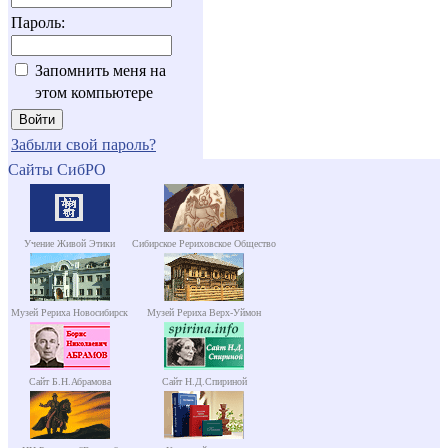
Пароль:
Запомнить меня на
этом компьютере
Забыли свой пароль?
Сайты СибРО
Учение Живой Этики
Сибирское Рериховское Общество
Музей Рериха Новосибирск
Музей Рериха Верх-Уймон
Сайт Б.Н.Абрамова
Сайт Н.Д.Спириной