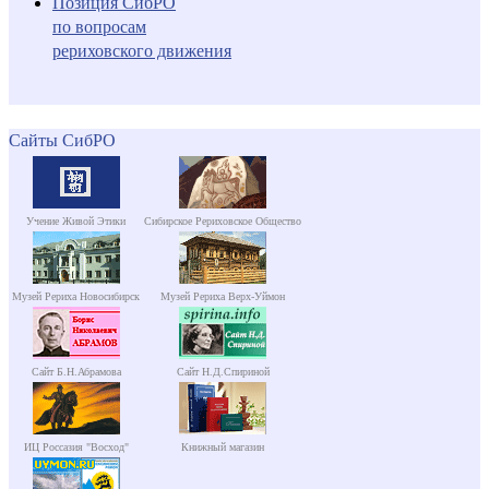
Позиция СибРО
по вопросам
рериховского движения
Сайты СибРО
Учение Живой Этики
Сибирское Рериховское Общество
Музей Рериха Новосибирск
Музей Рериха Верх-Уймон
Сайт Б.Н.Абрамова
Сайт Н.Д.Спириной
ИЦ Россазия "Восход"
Книжный магазин