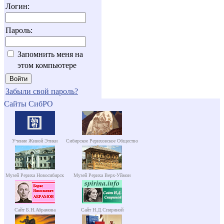
Логин:
Пароль:
Запомнить меня на
этом компьютере
Забыли свой пароль?
Сайты СибРО
Учение Живой Этики
Сибирское Рериховское Общество
Музей Рериха Новосибирск
Музей Рериха Верх-Уймон
Сайт Б.Н.Абрамова
Сайт Н.Д.Спириной