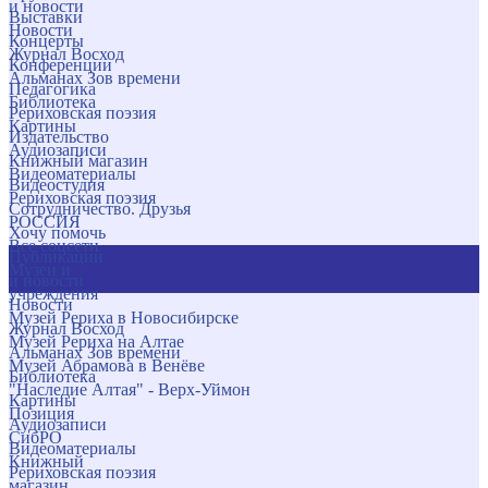
и новости
Выставки
Новости
Концерты
Журнал Восход
Конференции
Альманах Зов времени
Педагогика
Библиотека
Рериховская поэзия
Картины
Издательство
Аудиозаписи
Книжный магазин
Видеоматериалы
Видеостудия
Рериховская поэзия
Сотрудничество. Друзья
РОССИЯ
Хочу помочь
Все соцсети
Публикации
Музеи и
и новости
учреждения
Новости
Музей Рериха в Новосибирске
Журнал Восход
Музей Рериха на Алтае
Альманах Зов времени
Музей Абрамова в Венёве
Библиотека
"Наследие Алтая" - Верх-Уймон
Картины
Позиция
Аудиозаписи
СибРО
Видеоматериалы
Книжный
Рериховская поэзия
магазин