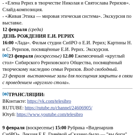
- «Елена Рерих в творчестве Николая и Святослава Рерихов».
Слайд-композиция.
- «Живая Этика — мировая этическая система». Экскурсия по
выставке.
12 февраля
(среда)
ДЕНЬ РОЖДЕНИЯ Е.И. РЕРИХ
16:00
«Лада». Фильм студии СибРО о Е.И. Рерих; Картины Н.
и С. Рерихов, посвящённые Е.И. Рерих. Экскурсия.
23 февраля
(воскресенье)
12.00
Ежемесячный «круглый
стол» Сибирского Рериховского Общества, посвящённый
творческому наследию семьи Рерихов.
Вход свободный.
23 февраля выставочные залы для посещения закрыты в связи
с проведением «круглого стола».
ТРАНСЛЯЦИИ:
ВКонтакте:
https://vk.com/telesibro
RUTUBE:
https://rutube.ru/channel/24606905/
Ютуб:
https://www.youtube.com/telesibro
9 февраля
(воскресенье)
15:00
Рубрика «Видеоархив
СибРО». Лекция Е.Е. Грачёвой «Сказано было — "вы боги",