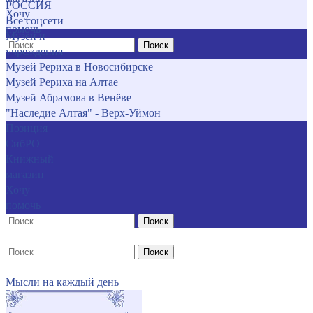
РОССИЯ
Хочу
Все соцсети
помочь
Музеи и
Поиск
учреждения
Музей Рериха в Новосибирске
Музей Рериха на Алтае
Музей Абрамова в Венёве
"Наследие Алтая" - Верх-Уймон
Позиция
СибРО
Книжный
магазин
Хочу
помочь
Поиск
Поиск
Мысли на каждый день