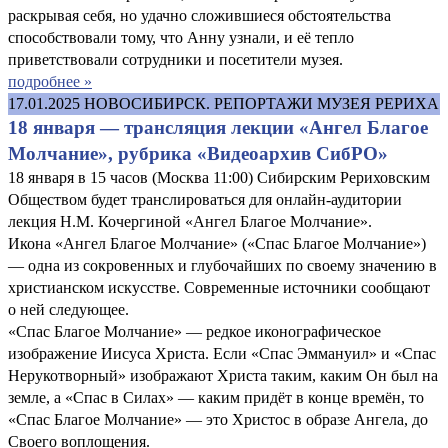
раскрывая себя, но удачно сложившиеся обстоятельства
способствовали тому, что Анну узнали, и её тепло
приветствовали сотрудники и посетители музея.
подробнее »
17.01.2025
НОВОСИБИРСК. РЕПОРТАЖИ МУЗЕЯ РЕРИХА
18 января — трансляция лекции «Ангел Благое
Молчание», рубрика «Видеоархив СибРО»
18 января в 15 часов (Москва 11:00) Сибирским Рериховским
Обществом будет транслироваться для онлайн-аудитории
лекция Н.М. Кочергиной «Ангел Благое Молчание».
Икона «Ангел Благое Молчание» («Спас Благое Молчание»)
— одна из сокровенных и глубочайших по своему значению в
христианском искусстве. Современные источники сообщают
о ней следующее.
«Спас Благое Молчание» — редкое иконографическое
изображение Иисуса Христа. Если «Спас Эммануил» и «Спас
Нерукотворный» изображают Христа таким, каким Он был на
земле, а «Спас в Силах» — каким придёт в конце времён, то
«Спас Благое Молчание» — это Христос в образе Ангела, до
Своего воплощения.