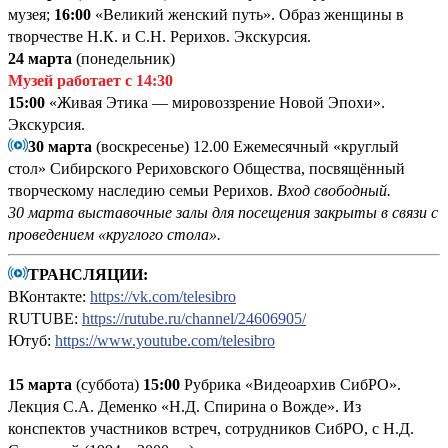
музея;
16:00
«Великий женский путь». Образ женщины в
творчестве Н.К. и С.Н. Рерихов. Экскурсия.
24 марта
(понедельник)
Музей работает с 14:30
15:00
«Живая Этика — мировоззрение Новой Эпохи».
Экскурсия.
30 марта
(воскресенье) 12.00 Ежемесячный «круглый
стол» Сибирского Рериховского Общества, посвящённый
творческому наследию семьи Рерихов.
Вход свободный.
30 марта выставочные залы для посещения закрыты в связи с
проведением «круглого стола».
ТРАНСЛЯЦИИ:
ВКонтакте:
https://vk.com/telesibro
RUTUBE:
https://rutube.ru/channel/24606905/
Ютуб:
https://www.youtube.com/telesibro
15 марта
(суббота)
15:00
Рубрика «Видеоархив СибРО».
Лекция С.А. Деменко «Н.Д. Спирина о Вожде». Из
конспектов участников встреч, сотрудников СибРО, с Н.Д.