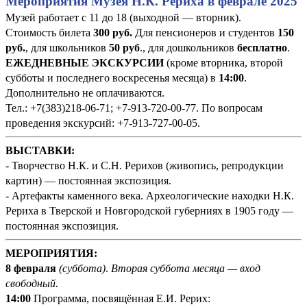
Мероприятия Музея Н.К. Рериха в феврале 2025
Музей работает с 11 до 18 (выходной — вторник).
Стоимость билета
300 руб
.
Для пенсионеров и студентов
150
руб.
, для школьников
50 руб
., для дошкольников
бесплатно
.
ЕЖЕДНЕВНЫЕ ЭКСКУРСИИ
(кроме вторника, второй
субботы и последнего воскресенья месяца) в
14:00
.
Дополнительно не оплачиваются.
Тел.: +7(383)218-06-71; +7-913-720-00-77. По вопросам
проведения экскурсий: +7-913-727-00-05.
ВЫСТАВКИ:
- Творчество Н.К. и С.Н. Рерихов (живопись, репродукции
картин) — постоянная экспозиция.
- Артефакты каменного века. Археологические находки Н.К.
Рериха в Тверской и Новгородской губерниях в 1905 году —
постоянная экспозиция.
МЕРОПРИЯТИЯ:
8 февраля
(суббота)
.
Вторая суббота месяца — вход
свободный.
14:00
Программа, посвящённая Е.И. Рерих: