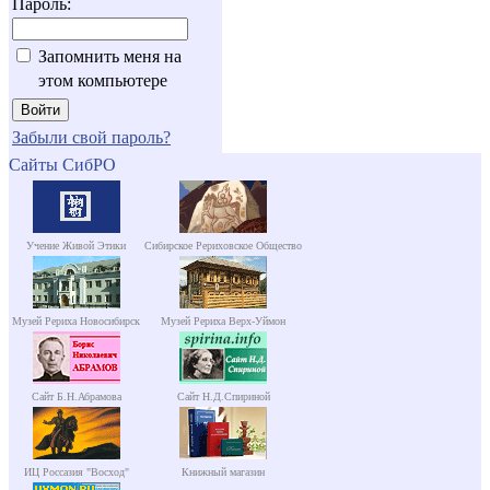
Пароль:
Запомнить меня на
этом компьютере
Забыли свой пароль?
Сайты СибРО
Учение Живой Этики
Сибирское Рериховское Общество
Музей Рериха Новосибирск
Музей Рериха Верх-Уймон
Сайт Б.Н.Абрамова
Сайт Н.Д.Спириной
ИЦ Россазия "Восход"
Книжный магазин