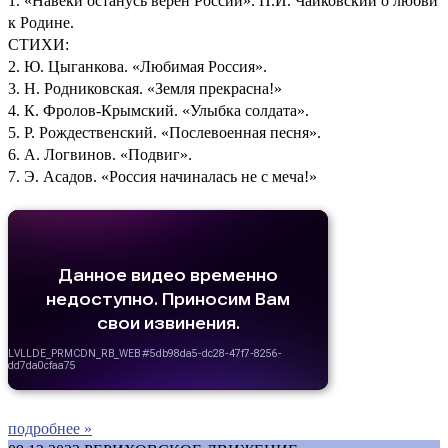
1. «Навеки останусь верен России». П.И. Чайковский о любви
к Родине.
СТИХИ:
2. Ю. Цыганкова. «Любимая Россия».
3. Н. Родниковская. «Земля прекрасна!»
4. К. Фролов-Крымский. «Улыбка солдата».
5. Р. Рождественский. «Послевоенная песня».
6. А. Логвинов. «Подвиг».
7. Э. Асадов. «Россия начиналась не с меча!»
подробнее »