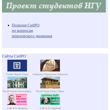
Позиция СибРО
по вопросам
рериховского движения
Сайты СибРО
Учение Живой Этики
Сибирское Рериховское Общество
Музей Рериха Новосибирск
Музей Рериха Верх-Уймон
Сайт Б.Н.Абрамова
Сайт Н.Д.Спириной