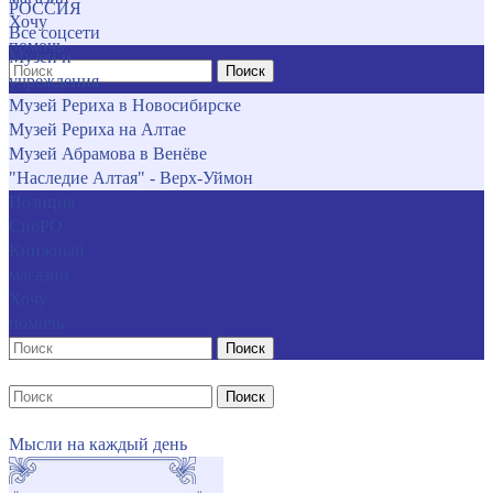
РОССИЯ
Хочу
Все соцсети
помочь
Музеи и
Поиск
учреждения
Музей Рериха в Новосибирске
Музей Рериха на Алтае
Музей Абрамова в Венёве
"Наследие Алтая" - Верх-Уймон
Позиция
СибРО
Книжный
магазин
Хочу
помочь
Поиск
Поиск
Мысли на каждый день