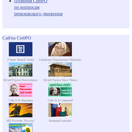
Позиция СибРО
по вопросам
рериховского движения
Сайты СибРО
Учение Живой Этики
Сибирское Рериховское Общество
Музей Рериха Новосибирск
Музей Рериха Верх-Уймон
Сайт Б.Н.Абрамова
Сайт Н.Д.Спириной
ИЦ Россазия "Восход"
Книжный магазин