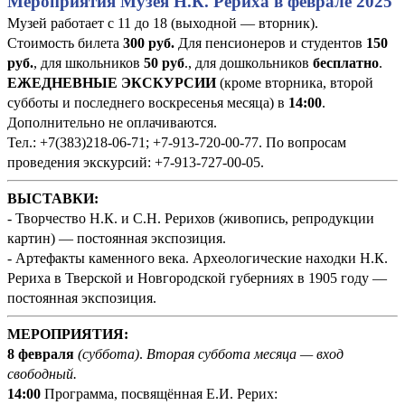
Мероприятия Музея Н.К. Рериха в феврале 2025
Музей работает с 11 до 18 (выходной — вторник).
Стоимость билета
300 руб
.
Для пенсионеров и студентов
150
руб.
, для школьников
50 руб
., для дошкольников
бесплатно
.
ЕЖЕДНЕВНЫЕ ЭКСКУРСИИ
(кроме вторника, второй
субботы и последнего воскресенья месяца) в
14:00
.
Дополнительно не оплачиваются.
Тел.: +7(383)218-06-71; +7-913-720-00-77. По вопросам
проведения экскурсий: +7-913-727-00-05.
ВЫСТАВКИ:
- Творчество Н.К. и С.Н. Рерихов (живопись, репродукции
картин) — постоянная экспозиция.
- Артефакты каменного века. Археологические находки Н.К.
Рериха в Тверской и Новгородской губерниях в 1905 году —
постоянная экспозиция.
МЕРОПРИЯТИЯ:
8 февраля
(суббота)
.
Вторая суббота месяца — вход
свободный.
14:00
Программа, посвящённая Е.И. Рерих: