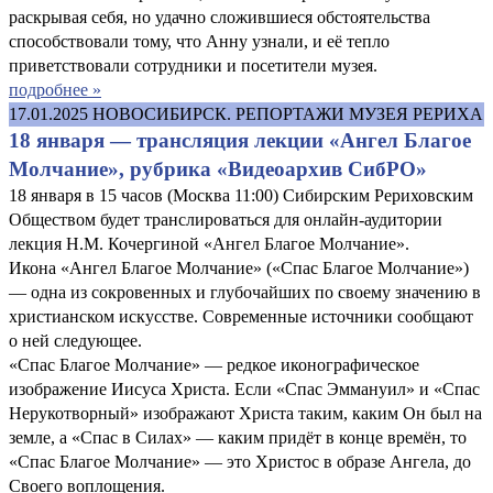
раскрывая себя, но удачно сложившиеся обстоятельства
способствовали тому, что Анну узнали, и её тепло
приветствовали сотрудники и посетители музея.
подробнее »
17.01.2025
НОВОСИБИРСК. РЕПОРТАЖИ МУЗЕЯ РЕРИХА
18 января — трансляция лекции «Ангел Благое
Молчание», рубрика «Видеоархив СибРО»
18 января в 15 часов (Москва 11:00) Сибирским Рериховским
Обществом будет транслироваться для онлайн-аудитории
лекция Н.М. Кочергиной «Ангел Благое Молчание».
Икона «Ангел Благое Молчание» («Спас Благое Молчание»)
— одна из сокровенных и глубочайших по своему значению в
христианском искусстве. Современные источники сообщают
о ней следующее.
«Спас Благое Молчание» — редкое иконографическое
изображение Иисуса Христа. Если «Спас Эммануил» и «Спас
Нерукотворный» изображают Христа таким, каким Он был на
земле, а «Спас в Силах» — каким придёт в конце времён, то
«Спас Благое Молчание» — это Христос в образе Ангела, до
Своего воплощения.