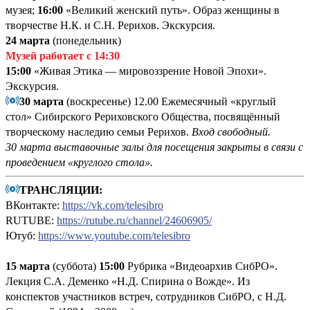
музея;
16:00
«Великий женский путь». Образ женщины в
творчестве Н.К. и С.Н. Рерихов. Экскурсия.
24 марта
(понедельник)
Музей работает с 14:30
15:00
«Живая Этика — мировоззрение Новой Эпохи».
Экскурсия.
30 марта
(воскресенье) 12.00 Ежемесячный «круглый
стол» Сибирского Рериховского Общества, посвящённый
творческому наследию семьи Рерихов.
Вход свободный.
30 марта выставочные залы для посещения закрыты в связи с
проведением «круглого стола».
ТРАНСЛЯЦИИ:
ВКонтакте:
https://vk.com/telesibro
RUTUBE:
https://rutube.ru/channel/24606905/
Ютуб:
https://www.youtube.com/telesibro
15 марта
(суббота)
15:00
Рубрика «Видеоархив СибРО».
Лекция С.А. Деменко «Н.Д. Спирина о Вожде». Из
конспектов участников встреч, сотрудников СибРО, с Н.Д.