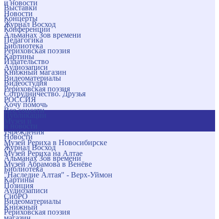
и новости
Выставки
Новости
Концерты
Журнал Восход
Конференции
Альманах Зов времени
Педагогика
Библиотека
Рериховская поэзия
Картины
Издательство
Аудиозаписи
Книжный магазин
Видеоматериалы
Видеостудия
Рериховская поэзия
Сотрудничество. Друзья
РОССИЯ
Хочу помочь
Все соцсети
Публикации
Музеи и
и новости
учреждения
Новости
Музей Рериха в Новосибирске
Журнал Восход
Музей Рериха на Алтае
Альманах Зов времени
Музей Абрамова в Венёве
Библиотека
"Наследие Алтая" - Верх-Уймон
Картины
Позиция
Аудиозаписи
СибРО
Видеоматериалы
Книжный
Рериховская поэзия
магазин