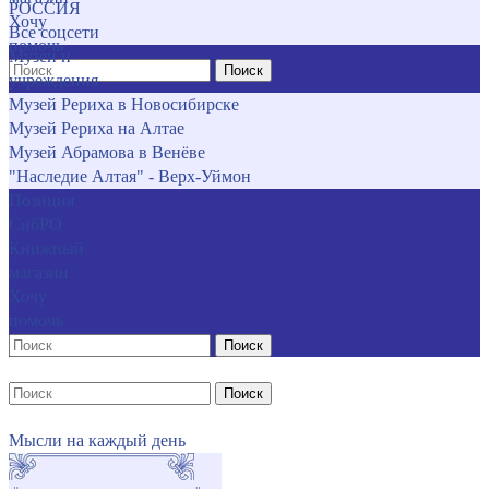
РОССИЯ
Хочу
Все соцсети
помочь
Музеи и
Поиск
учреждения
Музей Рериха в Новосибирске
Музей Рериха на Алтае
Музей Абрамова в Венёве
"Наследие Алтая" - Верх-Уймон
Позиция
СибРО
Книжный
магазин
Хочу
помочь
Поиск
Поиск
Мысли на каждый день