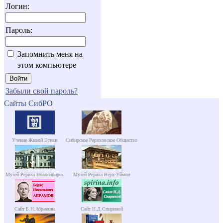
Логин:
Пароль:
Запомнить меня на
этом компьютере
Забыли свой пароль?
Сайты СибРО
Учение Живой Этики
Сибирское Рериховское Общество
Музей Рериха Новосибирск
Музей Рериха Верх-Уймон
Сайт Б.Н.Абрамова
Сайт Н.Д.Спириной