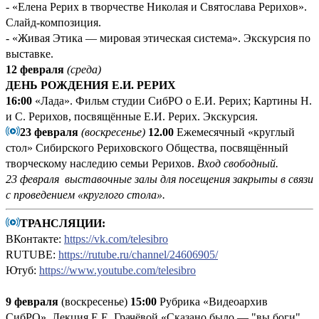
- «Елена Рерих в творчестве Николая и Святослава Рерихов».
Слайд-композиция.
- «Живая Этика — мировая этическая система». Экскурсия по
выставке.
12 февраля
(среда)
ДЕНЬ РОЖДЕНИЯ Е.И. РЕРИХ
16:00
«Лада». Фильм студии СибРО о Е.И. Рерих; Картины Н.
и С. Рерихов, посвящённые Е.И. Рерих. Экскурсия.
23 февраля
(воскресенье)
12.00
Ежемесячный «круглый
стол» Сибирского Рериховского Общества, посвящённый
творческому наследию семьи Рерихов.
Вход свободный.
23 февраля выставочные залы для посещения закрыты в связи
с проведением «круглого стола».
ТРАНСЛЯЦИИ:
ВКонтакте:
https://vk.com/telesibro
RUTUBE:
https://rutube.ru/channel/24606905/
Ютуб:
https://www.youtube.com/telesibro
9 февраля
(воскресенье)
15:00
Рубрика «Видеоархив
СибРО». Лекция Е.Е. Грачёвой «Сказано было — "вы боги",