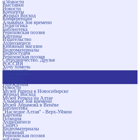
и новости
Выставки
Новости
Концерты
Журнал Восход
Конференции
Альманах Зов времени
Педагогика
Библиотека
Рериховская поэзия
Картины
Издательство
Аудиозаписи
Книжный магазин
Видеоматериалы
Видеостудия
Рериховская поэзия
Сотрудничество. Друзья
РОССИЯ
Хочу помочь
Все соцсети
Публикации
Музеи и
и новости
учреждения
Новости
Музей Рериха в Новосибирске
Журнал Восход
Музей Рериха на Алтае
Альманах Зов времени
Музей Абрамова в Венёве
Библиотека
"Наследие Алтая" - Верх-Уймон
Картины
Позиция
Аудиозаписи
СибРО
Видеоматериалы
Книжный
Рериховская поэзия
магазин