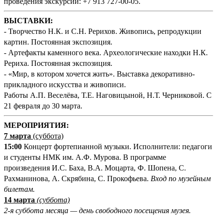
проведения экскурсий: +7 913 727-00-05.
ВЫСТАВКИ:
- Творчество Н.К. и С.Н. Рерихов. Живопись, репродукции
картин. Постоянная экспозиция.
- Артефакты каменного века. Археологические находки Н.К.
Рериха. Постоянная экспозиция.
- «Мир, в котором хочется жить». Выставка декоративно-
прикладного искусства и живописи.
Работы А.П. Веселёва, Т.Е. Наговицыной, Н.Т. Черниковой. С
21 февраля до 30 марта.
М
ЕРОПРИЯТИЯ:
7 марта
(суббота)
15:00
Концерт фортепианной музыки. Исполнители: педагоги
и студенты НМК им. А.Ф. Мурова. В программе
произведения И.С. Баха, В.А. Моцарта, Ф. Шопена, С.
Рахманинова, А. Скрябина, С. Прокофьева.
Вход по музейным
билетам.
14 марта
(суббота)
2-я суббота месяца — день свободного посещения музея.