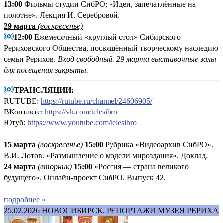
13:00
Фильмы студии СибРО; «Идеи, запечатлённые на
полотне». Лекция И. Серебровой.
29 марта
(воскресенье)
12:00
Ежемесячный «круглый стол» Сибирского
Рериховского Общества, посвящённый творческому наследию
семьи Рерихов.
Вход свободный.
29 марта выставочные залы
для посещения закрыты.
ТРАНСЛЯЦИИ:
RUTUBE:
https://rutube.ru/channel/24606905/
ВКонтакте:
https://vk.com/telesibro
Ютуб:
https://www.youtube.com/telesibro
15 марта
(
воскресенье
)
15:00
Рубрика «Видеоархив СибРО».
В.И. Лотов. «Размышление о модели мироздания». Доклад.
24 марта
(вторник)
15:00
«Россия — страна великого
будущего». Онлайн-проект СибРО. Выпуск 42.
подробнее »
25.02.2026
НОВОСИБИРСК. РЕПОРТАЖИ МУЗЕЯ РЕРИХА