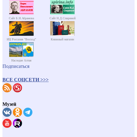
Сайт Б.Н.Абрамова
Сайт Н.Д.Спириной
ИЦ Россазия "Восход"
Книжный магазин
Наследие Алтая
Подписаться
ВСЕ СОЦСЕТИ >>>
Музей