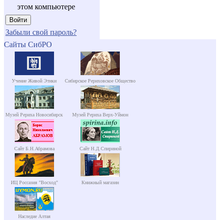
этом компьютере
Забыли свой пароль?
Сайты СибРО
Учение Живой Этики
Сибирское Рериховское Общество
Музей Рериха Новосибирск
Музей Рериха Верх-Уймон
Сайт Б.Н.Абрамова
Сайт Н.Д.Спириной
ИЦ Россазия "Восход"
Книжный магазин
Наследие Алтая