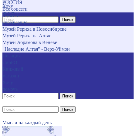
РОССИЯ
Хочу
Все соцсети
помочь
Музеи и
Поиск
учреждения
Музей Рериха в Новосибирске
Музей Рериха на Алтае
Музей Абрамова в Венёве
"Наследие Алтая" - Верх-Уймон
Позиция
СибРО
Книжный
магазин
Хочу
помочь
Поиск
Поиск
Мысли на каждый день