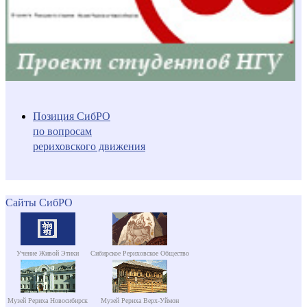
Позиция СибРО
по вопросам
рериховского движения
Сайты СибРО
Учение Живой Этики
Сибирское Рериховское Общество
Музей Рериха Новосибирск
Музей Рериха Верх-Уймон