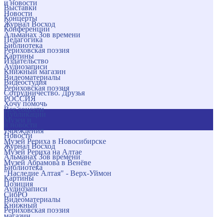
и новости
Выставки
Новости
Концерты
Журнал Восход
Конференции
Альманах Зов времени
Педагогика
Библиотека
Рериховская поэзия
Картины
Издательство
Аудиозаписи
Книжный магазин
Видеоматериалы
Видеостудия
Рериховская поэзия
Сотрудничество. Друзья
РОССИЯ
Хочу помочь
Все соцсети
Публикации
Музеи и
и новости
учреждения
Новости
Музей Рериха в Новосибирске
Журнал Восход
Музей Рериха на Алтае
Альманах Зов времени
Музей Абрамова в Венёве
Библиотека
"Наследие Алтая" - Верх-Уймон
Картины
Позиция
Аудиозаписи
СибРО
Видеоматериалы
Книжный
Рериховская поэзия
магазин