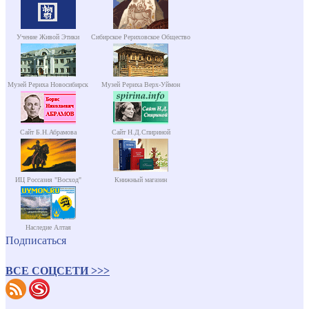
Учение Живой Этики
Сибирское Рериховское Общество
Музей Рериха Новосибирск
Музей Рериха Верх-Уймон
Сайт Б.Н.Абрамова
Сайт Н.Д.Спириной
ИЦ Россазия "Восход"
Книжный магазин
Наследие Алтая
Подписаться
ВСЕ СОЦСЕТИ >>>