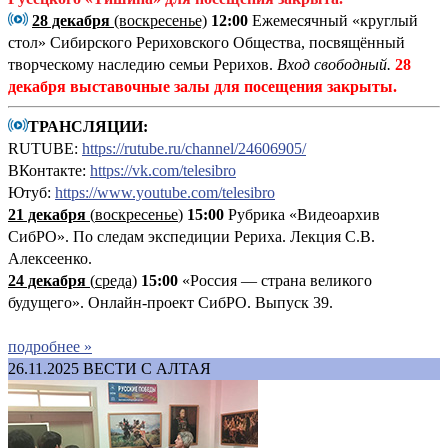
28 декабря
(воскресенье)
12:00
Ежемесячный «круглый
стол» Сибирского Рериховского Общества, посвящённый
творческому наследию семьи Рерихов.
Вход свободный.
28
декабря выставочные залы для посещения закрыты.
ТРАНСЛЯЦИИ:
RUTUBE:
https://rutube.ru/channel/24606905/
ВКонтакте:
https://vk.com/telesibro
Ютуб:
https://www.youtube.com/telesibro
21 декабря
(
воскресенье
)
15:00
Рубрика «Видеоархив
СибРО». По следам экспедиции Рериха. Лекция С.В.
Алексеенко.
24 декабря
(
среда)
15:00
«Россия — страна великого
будущего». Онлайн-проект СибРО. Выпуск 39.
подробнее »
26.11.2025
ВЕСТИ С АЛТАЯ