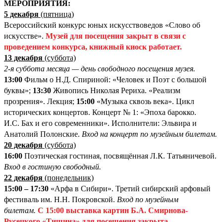
М
ЕРОПРИЯТИЯ:
5 декабря
(пятница
)
Всероссийский конкурс юных искусствоведов «Слово об
искусстве».
Музей для посещения закрыт в связи с
проведением конкурса, книжный киоск работает.
13 декабря
(суббота)
2-я суббота месяца — день свободного посещения музея.
13:00
Фильм о Н.Д. Спириной: «Человек и Поэт с большой
буквы»;
13:30
Живопись Николая Рериха. «Реализм
прозрения». Лекция;
15:00
«Музыка сквозь века». Цикл
исторических концертов. Концерт № 1: «Эпоха барокко.
И.С. Бах и его современники». Исполнители: Эльвира и
Анатолий Полонские.
Вход на концерт по музейным билетам.
20 декабря
(суббота)
16:00
Поэтическая гостиная, посвящённая Л.К. Татьяничевой.
Вход в гостиную свободный.
22 декабря
(понедельник)
15:00 – 17:30
«Арфа в Сибири». Третий сибирский арфовый
фестиваль им. Н.Н. Покровской.
Вход по музейным
билетам.
С 15:00
выставка картин Б.А. Смирнова-
Русецкого «Тишина»
для посещения закрыта.