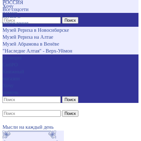
РОССИЯ
Хочу
Все соцсети
помочь
Музеи и
Поиск
учреждения
Музей Рериха в Новосибирске
Музей Рериха на Алтае
Музей Абрамова в Венёве
"Наследие Алтая" - Верх-Уймон
Позиция
СибРО
Книжный
магазин
Хочу
помочь
Поиск
Поиск
Мысли на каждый день