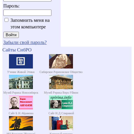
Пароль:
Запомнить меня на
этом компьютере
Забыли свой пароль?
Сайты СибРО
Учение Живой Этики
Сибирское Рериховское Общество
Музей Рериха Новосибирск
Музей Рериха Верх-Уймон
Сайт Б.Н.Абрамова
Сайт Н.Д.Спириной
ИЦ Россазия "Восход"
Книжный магазин