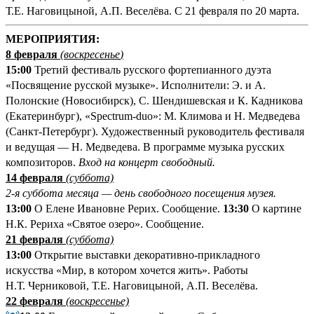
Т.Е. Наговицыной, А.П. Веселёва. С 21 февраля по 20 марта.
М
ЕРОПРИЯТИЯ:
8 февраля
(
воскресенье
)
15:00
Третий фестиваль русского фортепианного дуэта
«Посвящение русской музыке». Исполнители: Э. и А.
Полонские (Новосибирск), С. Шендишевская и К. Кадникова
(Екатеринбург), «Spectrum-duo»: М. Климова и Н. Медведева
(Санкт-Петербург). Художественный руководитель фестиваля
и ведущая — Н. Медведева. В программе музыка русских
композиторов.
Вход на концерт свободный.
14 февраля
(суббота)
2-я суббота месяца — день свободного посещения музея.
13:00
О Елене Ивановне Рерих. Сообщение.
13:30
О картине
Н.К. Рериха «Святое озеро». Сообщение.
21 февраля
(суббота)
13:00
Открытие выставки декоративно-прикладного
искусства «Мир, в котором хочется жить». Работы
Н.Т. Черниковой, Т.Е. Наговицыной, А.П. Веселёва.
22 февраля
(воскресенье)