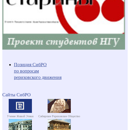
Позиция СибРО
по вопросам
рериховского движения
Сайты СибРО
Учение Живой Этики
Сибирское Рериховское Общество