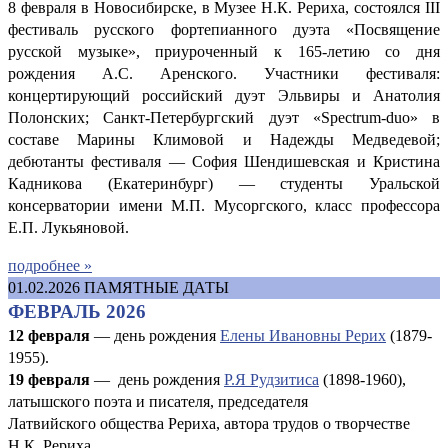
8 февраля в Новосибирске, в Музее Н.К. Рериха, состоялся III
фестиваль русского фортепианного дуэта «Посвящение
русской музыке», приуроченный к 165-летию со дня
рождения А.С. Аренского. Участники фестиваля:
концертирующий российский дуэт Эльвиры и Анатолия
Полонских; Санкт-Петербургский дуэт «Spectrum-duo» в
составе Марины Климовой и Надежды Медведевой;
дебютанты фестиваля — София Шендишевская и Кристина
Кадникова (Екатеринбург) — студенты Уральской
консерватории имени М.П. Мусоргского, класс профессора
Е.П. Лукьяновой.
подробнее »
01.02.2026
ПАМЯТНЫЕ ДАТЫ
ФЕВРАЛЬ 2026
12 февраля
— день рождения
Елены Ивановны Рерих
(1879-
1955).
19 февраля
— день рождения
Р.Я Рудзитиса
(1898-1960),
латышского поэта и писателя, председателя
Латвийского общества Рериха, автора трудов о творчестве
Н.К. Рериха.