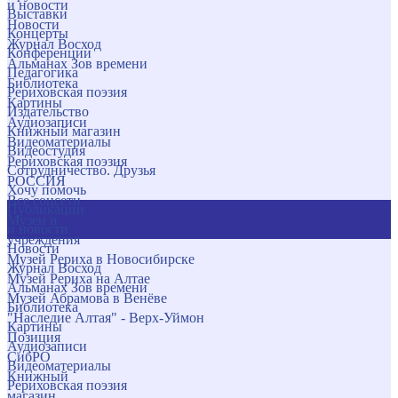
и новости
Выставки
Новости
Концерты
Журнал Восход
Конференции
Альманах Зов времени
Педагогика
Библиотека
Рериховская поэзия
Картины
Издательство
Аудиозаписи
Книжный магазин
Видеоматериалы
Видеостудия
Рериховская поэзия
Сотрудничество. Друзья
РОССИЯ
Хочу помочь
Все соцсети
Публикации
Музеи и
и новости
учреждения
Новости
Музей Рериха в Новосибирске
Журнал Восход
Музей Рериха на Алтае
Альманах Зов времени
Музей Абрамова в Венёве
Библиотека
"Наследие Алтая" - Верх-Уймон
Картины
Позиция
Аудиозаписи
СибРО
Видеоматериалы
Книжный
Рериховская поэзия
магазин