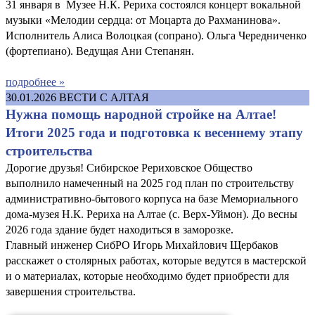
31 января в Музее Н.К. Рериха состоялся концерт вокальной
музыки «Мелодии сердца: от Моцарта до Рахманинова».
Исполнитель Алиса Волоцкая (сопрано). Ольга Чередниченко
(фортепиано). Ведущая Ани Степанян.
подробнее »
30.01.2026
ВЕСТИ С АЛТАЯ
Нужна помощь народной стройке на Алтае!
Итоги 2025 года и подготовка к весеннему этапу
строительства
Дорогие друзья! Сибирское Рериховское Общество
выполнило намеченный на 2025 год план по строительству
административно-бытового корпуса на базе Мемориального
дома-музея Н.К. Рериха на Алтае (с. Верх-Уймон). До весны
2026 года здание будет находиться в заморозке.
Главный инженер СибРО Игорь Михайлович Щербаков
расскажет о столярных работах, которые ведутся в мастерской
и о материалах, которые необходимо будет приобрести для
завершения строительства.