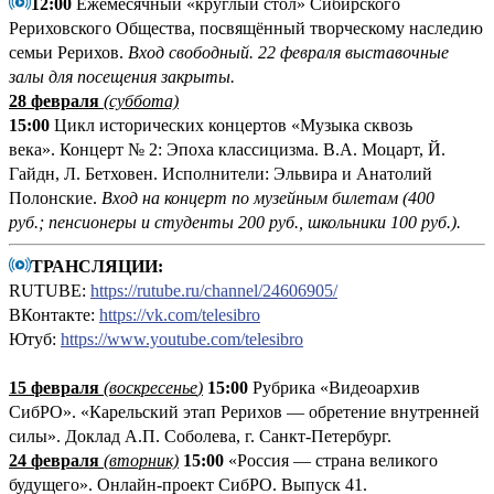
12:00
Ежемесячный «круглый стол» Сибирского
Рериховского Общества, посвящённый творческому наследию
семьи Рерихов.
Вход свободный.
22 февраля выставочные
залы для посещения закрыты.
28 февраля
(суббота)
15:00
Цикл исторических концертов «Музыка сквозь
века». Концерт № 2: Эпоха классицизма. В.А. Моцарт, Й.
Гайдн, Л. Бетховен. Исполнители: Эльвира и Анатолий
Полонские.
Вход на концерт по музейным билетам (400
руб.; пенсионеры и студенты 200 руб., школьники 100 руб.).
ТРАНСЛЯЦИИ:
RUTUBE:
https://rutube.ru/channel/24606905/
ВКонтакте:
https://vk.com/telesibro
Ютуб:
https://www.youtube.com/telesibro
15 февраля
(
воскресенье
)
15:00
Рубрика «Видеоархив
СибРО». «Карельский этап Рерихов — обретение внутренней
силы». Доклад А.П. Соболева, г. Санкт-Петербург.
24 февраля
(вторник)
15:00
«Россия — страна великого
будущего». Онлайн-проект СибРО. Выпуск 41.