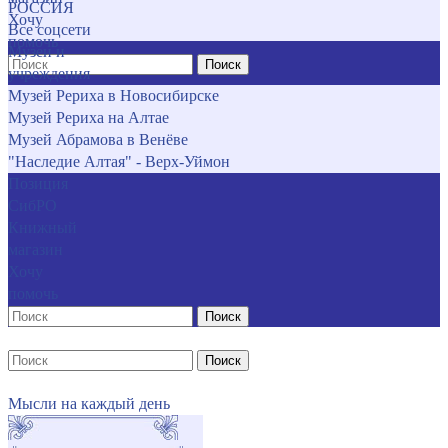
РОССИЯ
Хочу
Все соцсети
помочь
Музеи и
Поиск
учреждения
Музей Рериха в Новосибирске
Музей Рериха на Алтае
Музей Абрамова в Венёве
"Наследие Алтая" - Верх-Уймон
Позиция
СибРО
Книжный
магазин
Хочу
помочь
Поиск
Поиск
Мысли на каждый день