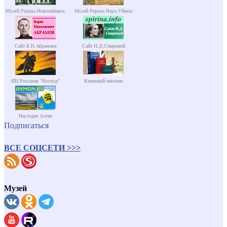
Музей Рериха Новосибирск
Музей Рериха Верх-Уймон
Сайт Б.Н.Абрамова
Сайт Н.Д.Спириной
ИЦ Россазия "Восход"
Книжный магазин
Наследие Алтая
Подписаться
ВСЕ СОЦСЕТИ >>>
Музей