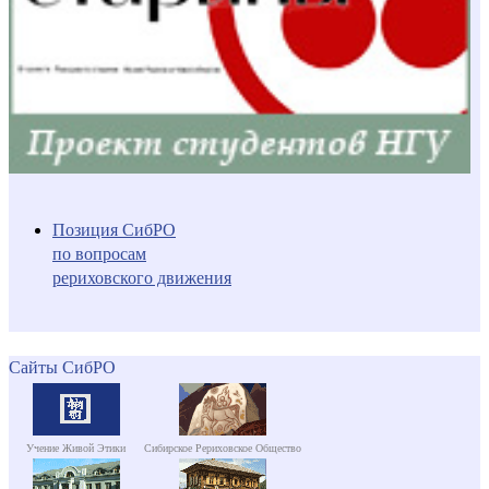
Позиция СибРО
по вопросам
рериховского движения
Сайты СибРО
Учение Живой Этики
Сибирское Рериховское Общество