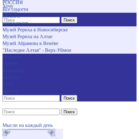
РОССИЯ
Хочу
Все соцсети
помочь
Музеи и
Поиск
учреждения
Музей Рериха в Новосибирске
Музей Рериха на Алтае
Музей Абрамова в Венёве
"Наследие Алтая" - Верх-Уймон
Позиция
СибРО
Книжный
магазин
Хочу
помочь
Поиск
Поиск
Мысли на каждый день