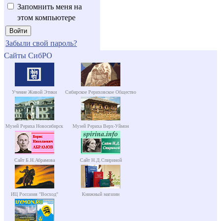
Запомнить меня на
этом компьютере
Забыли свой пароль?
Сайты СибРО
Учение Живой Этики
Сибирское Рериховское Общество
Музей Рериха Новосибирск
Музей Рериха Верх-Уймон
Сайт Б.Н.Абрамова
Сайт Н.Д.Спириной
ИЦ Россазия "Восход"
Книжный магазин