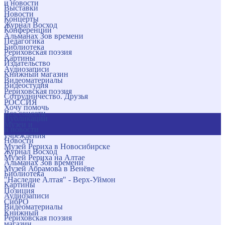
и новости
Выставки
Новости
Концерты
Журнал Восход
Конференции
Альманах Зов времени
Педагогика
Библиотека
Рериховская поэзия
Картины
Издательство
Аудиозаписи
Книжный магазин
Видеоматериалы
Видеостудия
Рериховская поэзия
Сотрудничество. Друзья
РОССИЯ
Хочу помочь
Все соцсети
Публикации
Музеи и
и новости
учреждения
Новости
Музей Рериха в Новосибирске
Журнал Восход
Музей Рериха на Алтае
Альманах Зов времени
Музей Абрамова в Венёве
Библиотека
"Наследие Алтая" - Верх-Уймон
Картины
Позиция
Аудиозаписи
СибРО
Видеоматериалы
Книжный
Рериховская поэзия
магазин