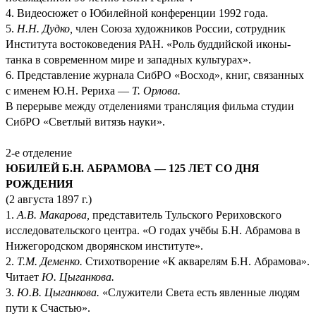
4. Видеосюжет о Юбилейной конференции 1992 года.
5.
Н.Н. Дудко,
член Союза художников России, сотрудник
Института востоковедения РАН. «Роль буддийской иконы-
танка в современном мире и западных культурах».
6. Представление журнала СибРО «Восход», книг, связанных
с именем Ю.Н. Рериха —
Т. Орлова.
В перерыве между отделениями трансляция фильма студии
СибРО «Светлый витязь науки».
2-е отделение
ЮБИЛЕЙ Б.Н. АБРАМОВА — 125 ЛЕТ СО ДНЯ
РОЖДЕНИЯ
(2 августа 1897 г.)
1.
А.В. Макарова,
представитель Тульского Рериховского
исследовательского центра. «О годах учёбы Б.Н. Абрамова в
Нижегородском дворянском институте».
2.
Т.М. Деменко.
Стихотворение «К акварелям Б.Н. Абрамова».
Читает
Ю. Цыганкова.
3.
Ю.В. Цыганкова.
«Служители Света есть явленные людям
пути к Счастью».