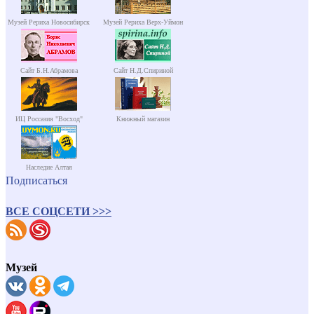
Музей Рериха Новосибирск
Музей Рериха Верх-Уймон
Сайт Б.Н.Абрамова
Сайт Н.Д.Спириной
ИЦ Россазия "Восход"
Книжный магазин
Наследие Алтая
Подписаться
ВСЕ СОЦСЕТИ >>>
Музей