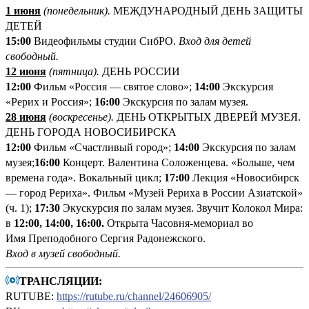
1 июня
(понедельник
).
МЕЖДУНАРОДНЫЙ ДЕНЬ ЗАЩИТЫ
ДЕТЕЙ
1
5:00
Видеофильмы студии СибРО.
Вход для детей
свободный.
12 июня
(пятница
).
ДЕНЬ РОССИИ
12:00
Фильм «Россия ― святое слово»;
14:00
Экскурсия
«Рерих и Россия»;
16:00
Экскурсия по залам музея.
28 июня
(воскресенье).
ДЕНЬ ОТКРЫТЫХ ДВЕРЕЙ МУЗЕЯ.
ДЕНЬ ГОРОДА НОВОСИБИРСКА
12:00
Фильм «Счастливый город»;
14:00
Экскурсия по залам
музея;
16:00
Концерт. Валентина Соложенцева. «Больше, чем
времена года». Вокальный цикл;
17:00
Лекция «Новосибирск
— город Рериха». Фильм «Музей Рериха в России Азиатской»
(ч. 1);
17:30
Экускурсия по залам музея. Звучит Колокол Мира:
в
12:00, 14:00, 16:00.
Открыта Часовня-мемориал во
Имя Преподобного Сергия Радонежского.
Вход в музей свободный
.
ТРАНСЛЯЦИИ:
RUTUBE:
https://rutube.ru/channel/24606905/