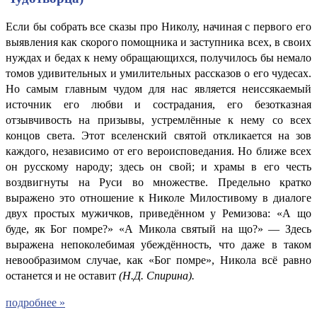
Если бы собрать все сказы про Николу, начиная с первого его
выявления как скорого помощника и заступника всех, в своих
нуждах и бедах к нему обращающихся, получилось бы немало
томов удивительных и умилительных рассказов о его чудесах.
Но самым главным чудом для нас является неиссякаемый
источник его любви и сострадания, его безотказная
отзывчивость на призывы, устремлённые к нему со всех
концов света. Этот вселенский святой откликается на зов
каждого, независимо от его вероисповедания. Но ближе всех
он русскому народу; здесь он свой; и храмы в его честь
воздвигнуты на Руси во множестве. Предельно кратко
выражено это отношение к Николе Милостивому в диалоге
двух простых мужичков, приведённом у Ремизова: «А що
буде, як Бог помре?» «А Микола святый на що?» — Здесь
выражена непоколебимая убеждённость, что даже в таком
невообразимом случае, как «Бог помре», Никола всё равно
останется и не оставит
(
Н.Д. Спирина).
подробнее »