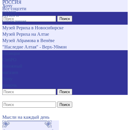
РОССИЯ
Хочу
Все соцсети
помочь
Музеи и
Поиск
учреждения
Музей Рериха в Новосибирске
Музей Рериха на Алтае
Музей Абрамова в Венёве
"Наследие Алтая" - Верх-Уймон
Позиция
СибРО
Книжный
магазин
Хочу
помочь
Поиск
Поиск
Мысли на каждый день