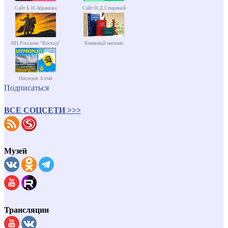
Сайт Б.Н.Абрамова
Сайт Н.Д.Спириной
ИЦ Россазия "Восход"
Книжный магазин
Наследие Алтая
Подписаться
ВСЕ СОЦСЕТИ >>>
Музей
Трансляции