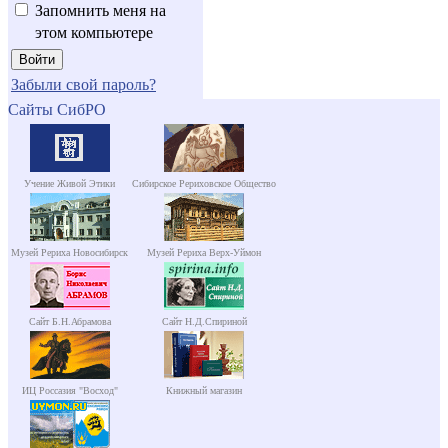
Запомнить меня на
этом компьютере
Забыли свой пароль?
Сайты СибРО
Учение Живой Этики
Сибирское Рериховское Общество
Музей Рериха Новосибирск
Музей Рериха Верх-Уймон
Сайт Б.Н.Абрамова
Сайт Н.Д.Спириной
ИЦ Россазия "Восход"
Книжный магазин