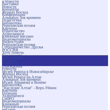
и новости
Выставки
Новости
Концерты
Журнал Восход
Конференции
Альманах Зов времени
Педагогика
Библиотека
Рериховская поэзия
Картины
Издательство
Аудиозаписи
Книжный магазин
Видеоматериалы
Видеостудия
Рериховская поэзия
Сотрудничество. Друзья
РОССИЯ
Хочу помочь
Все соцсети
Публикации
Музеи и
и новости
учреждения
Новости
Музей Рериха в Новосибирске
Журнал Восход
Музей Рериха на Алтае
Альманах Зов времени
Музей Абрамова в Венёве
Библиотека
"Наследие Алтая" - Верх-Уймон
Картины
Позиция
Аудиозаписи
СибРО
Видеоматериалы
Книжный
Рериховская поэзия
магазин