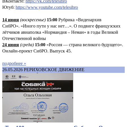
ВКонтакте:
https://vk.com/telesibro
Ютуб:
https://www.youtube.com/telesibro
14 июня
(
воскресенье
)
1
5:00
Рубрика «Видеоархив
СибРО». «Иного пути у нас нет…». О подвиге французских
лётчиков авиаполка «Нормандия – Неман» в годы Великой
Отечественной войны
24 июня
(среда)
15:00
«Россия — страна великого будущего».
Онлайн-проект СибРО. Выпуск 45.
подробнее »
26.05.2026
РЕРИХОВСКОЕ ДВИЖЕНИЕ