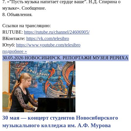
7. «”Пусть музыка напитает сердце ваше”. Н.Д. Спирина о
музыке». Сообщение.
8. Объявления.
Ссылки на трансляцию:
RUTUBE:
https://rutube.ru/channel/24606905/
ВКонтакте:
https://vk.com/telesibro
Ютуб:
https://www.youtube.com/telesibro
подробнее »
30.05.2026
НОВОСИБИРСК. РЕПОРТАЖИ МУЗЕЯ РЕРИХА
30 мая — концерт студентов Новосибирского
музыкального колледжа им. А.Ф. Мурова