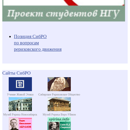
Позиция СибРО
по вопросам
рериховского движения
Сайты СибРО
Учение Живой Этики
Сибирское Рериховское Общество
Музей Рериха Новосибирск
Музей Рериха Верх-Уймон