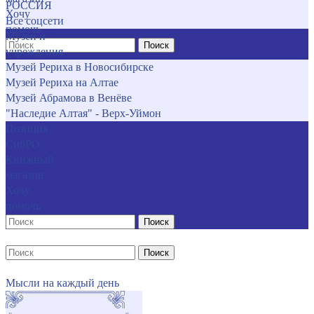
РОССИЯ
Хочу
Все соцсети
помочь
Музеи и
Поиск
учреждения
Музей Рериха в Новосибирске
Музей Рериха на Алтае
Музей Абрамова в Венёве
"Наследие Алтая" - Верх-Уймон
Позиция
СибРО
Книжный
магазин
Хочу
помочь
Поиск
Поиск
Мысли на каждый день