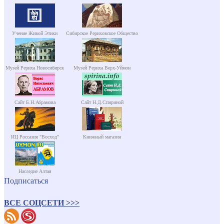
Учение Живой Этики
Сибирское Рериховское Общество
Музей Рериха Новосибирск
Музей Рериха Верх-Уймон
Сайт Б.Н.Абрамова
Сайт Н.Д.Спириной
ИЦ Россазия "Восход"
Книжный магазин
Наследие Алтая
Подписаться
ВСЕ СОЦСЕТИ >>>