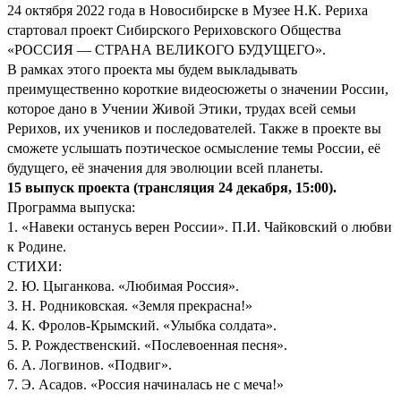
24 октября 2022 года в Новосибирске в Музее Н.К. Рериха
стартовал проект Сибирского Рериховского Общества
«РОССИЯ — СТРАНА ВЕЛИКОГО БУДУЩЕГО».
В рамках этого проекта мы будем выкладывать
преимущественно короткие видеосюжеты о значении России,
которое дано в Учении Живой Этики, трудах всей семьи
Рерихов, их учеников и последователей. Также в проекте вы
сможете услышать поэтическое осмысление темы России, её
будущего, её значения для эволюции всей планеты.
15 выпуск проекта (трансляция 24 декабря, 15:00)
.
Программа выпуска:
1. «Навеки останусь верен России». П.И. Чайковский о любви
к Родине.
СТИХИ:
2. Ю. Цыганкова. «Любимая Россия».
3. Н. Родниковская. «Земля прекрасна!»
4. К. Фролов-Крымский. «Улыбка солдата».
5. Р. Рождественский. «Послевоенная песня».
6. А. Логвинов. «Подвиг».
7. Э. Асадов. «Россия начиналась не с меча!»