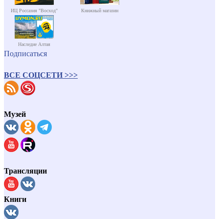
ИЦ Россазия "Восход"
Книжный магазин
Наследие Алтая
Подписаться
ВСЕ СОЦСЕТИ >>>
Музей
Трансляции
Книги