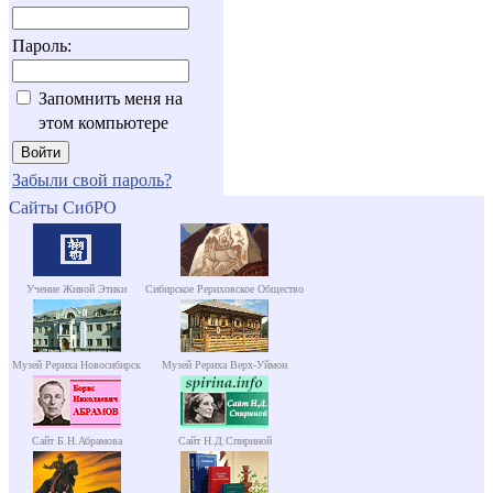
Пароль:
Запомнить меня на
этом компьютере
Забыли свой пароль?
Сайты СибРО
Учение Живой Этики
Сибирское Рериховское Общество
Музей Рериха Новосибирск
Музей Рериха Верх-Уймон
Сайт Б.Н.Абрамова
Сайт Н.Д.Спириной