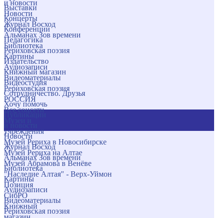
и новости
Выставки
Новости
Концерты
Журнал Восход
Конференции
Альманах Зов времени
Педагогика
Библиотека
Рериховская поэзия
Картины
Издательство
Аудиозаписи
Книжный магазин
Видеоматериалы
Видеостудия
Рериховская поэзия
Сотрудничество. Друзья
РОССИЯ
Хочу помочь
Все соцсети
Публикации
Музеи и
и новости
учреждения
Новости
Музей Рериха в Новосибирске
Журнал Восход
Музей Рериха на Алтае
Альманах Зов времени
Музей Абрамова в Венёве
Библиотека
"Наследие Алтая" - Верх-Уймон
Картины
Позиция
Аудиозаписи
СибРО
Видеоматериалы
Книжный
Рериховская поэзия
магазин