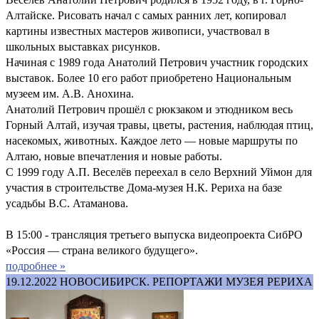
Алтайске. Рисовать начал с самых ранних лет, копировал
картины известных мастеров живописи, участвовал в
школьных выставках рисунков.
Начиная с 1989 года Анатолий Петрович участник городских
выставок. Более 10 его работ приобретено Национальным
музеем им. А.В. Анохина.
Анатолий Петрович прошёл с рюкзаком и этюдником весь
Горный Алтай, изучая травы, цветы, растения, наблюдая птиц,
насекомых, животных. Каждое лето — новые маршруты по
Алтаю, новые впечатления и новые работы.
С 1999 году А.П. Веселёв переехал в село Верхний Уймон для
участия в строительстве Дома-музея Н.К. Рериха на базе
усадьбы В.С. Атаманова.
В 15:00 - трансляция третьего выпуска видеопроекта СибРО
«Россия — страна великого будущего».
подробнее »
19.12.2022
НОВОСИБИРСК. РЕПОРТАЖИ МУЗЕЯ РЕРИХА