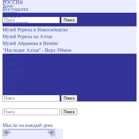
РОССИЯ
Хочу
Все соцсети
помочь
Музеи и
Поиск
учреждения
Музей Рериха в Новосибирске
Музей Рериха на Алтае
Музей Абрамова в Венёве
"Наследие Алтая" - Верх-Уймон
Позиция
СибРО
Книжный
магазин
Хочу
помочь
Поиск
Поиск
Мысли на каждый день