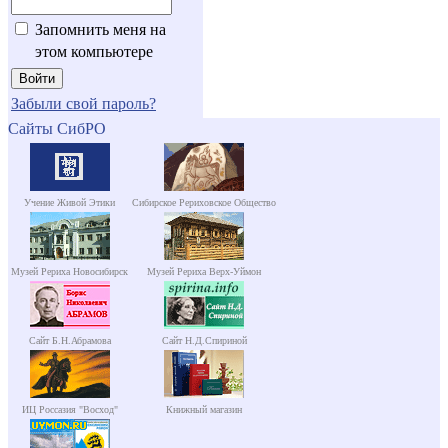
Запомнить меня на
этом компьютере
Забыли свой пароль?
Сайты СибРО
Учение Живой Этики
Сибирское Рериховское Общество
Музей Рериха Новосибирск
Музей Рериха Верх-Уймон
Сайт Б.Н.Абрамова
Сайт Н.Д.Спириной
ИЦ Россазия "Восход"
Книжный магазин