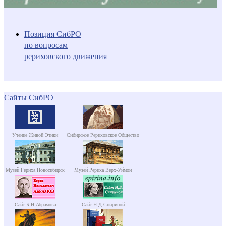
Позиция СибРО
по вопросам
рериховского движения
Сайты СибРО
Учение Живой Этики
Сибирское Рериховское Общество
Музей Рериха Новосибирск
Музей Рериха Верх-Уймон
Сайт Б.Н.Абрамова
Сайт Н.Д.Спириной