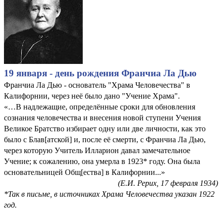
19 января - день рождения Франчиа Ла Дью
Франчиа Ла Дью - основатель "Храма Человечества" в
Калифорнии, через неё было дано "Учение Храма".
«…В надлежащие, определённые сроки для обновления
сознания человечества и внесения новой ступени Учения
Великое Братство избирает одну или две личности, как это
было с Блав[атской] и, после её смерти, с Франчиа Ла Дью,
через которую Учитель Илларион давал замечательное
Учение; к сожалению, она умерла в 1923* году. Она была
основательницей Общ[ества] в Калифорнии...»
(Е.И. Рерих, 17 февраля 1934)
*Так в письме, в источниках Храма Человечества указан 1922
год.