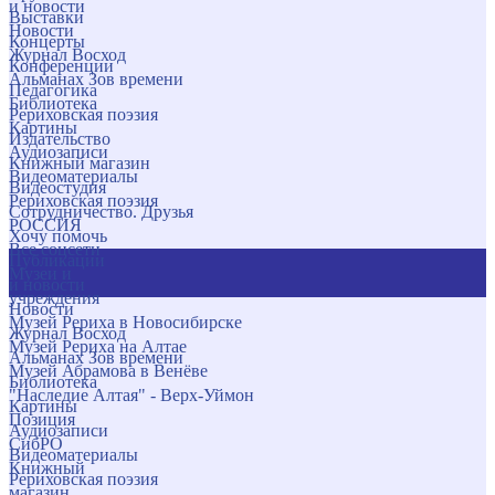
и новости
Выставки
Новости
Концерты
Журнал Восход
Конференции
Альманах Зов времени
Педагогика
Библиотека
Рериховская поэзия
Картины
Издательство
Аудиозаписи
Книжный магазин
Видеоматериалы
Видеостудия
Рериховская поэзия
Сотрудничество. Друзья
РОССИЯ
Хочу помочь
Все соцсети
Публикации
Музеи и
и новости
учреждения
Новости
Музей Рериха в Новосибирске
Журнал Восход
Музей Рериха на Алтае
Альманах Зов времени
Музей Абрамова в Венёве
Библиотека
"Наследие Алтая" - Верх-Уймон
Картины
Позиция
Аудиозаписи
СибРО
Видеоматериалы
Книжный
Рериховская поэзия
магазин