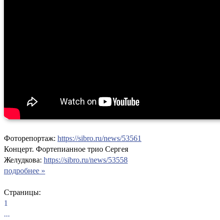
Фоторепортаж:
https://sibro.ru/news/53561
Концерт. Фортепианное трио Сергея
Желудкова:
https://sibro.ru/news/53558
подробнее »
Страницы:
1
...