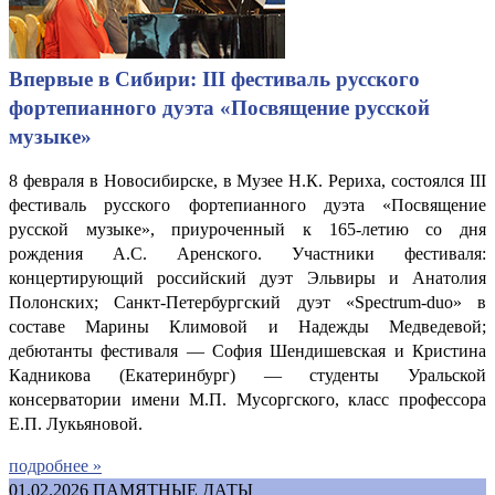
Впервые в Сибири: III фестиваль русского
фортепианного дуэта «Посвящение русской
музыке»
8 февраля в Новосибирске, в Музее Н.К. Рериха, состоялся III
фестиваль русского фортепианного дуэта «Посвящение
русской музыке», приуроченный к 165-летию со дня
рождения А.С. Аренского. Участники фестиваля:
концертирующий российский дуэт Эльвиры и Анатолия
Полонских; Санкт-Петербургский дуэт «Spectrum-duo» в
составе Марины Климовой и Надежды Медведевой;
дебютанты фестиваля — София Шендишевская и Кристина
Кадникова (Екатеринбург) — студенты Уральской
консерватории имени М.П. Мусоргского, класс профессора
Е.П. Лукьяновой.
подробнее »
01.02.2026
ПАМЯТНЫЕ ДАТЫ