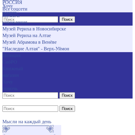
РОССИЯ
Хочу
Все соцсети
помочь
Музеи и
Поиск
учреждения
Музей Рериха в Новосибирске
Музей Рериха на Алтае
Музей Абрамова в Венёве
"Наследие Алтая" - Верх-Уймон
Позиция
СибРО
Книжный
магазин
Хочу
помочь
Поиск
Поиск
Мысли на каждый день