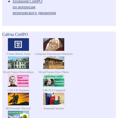
Позиция СибРО
по вопросам
рериховского движения
Сайты СибРО
Учение Живой Этики
Сибирское Рериховское Общество
Музей Рериха Новосибирск
Музей Рериха Верх-Уймон
Сайт Б.Н.Абрамова
Сайт Н.Д.Спириной
ИЦ Россазия "Восход"
Книжный магазин