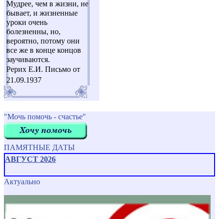
Мудрее, чем в жизни, не
бывает, и жизненные
уроки очень
болезненны, но,
вероятно, потому они
все же в конце концов
заучиваются.
Рерих Е.И. Письмо от
21.09.1937
"Мочь помочь - счастье"
ПАМЯТНЫЕ ДАТЫ
АВГУСТ 2026
Актуально