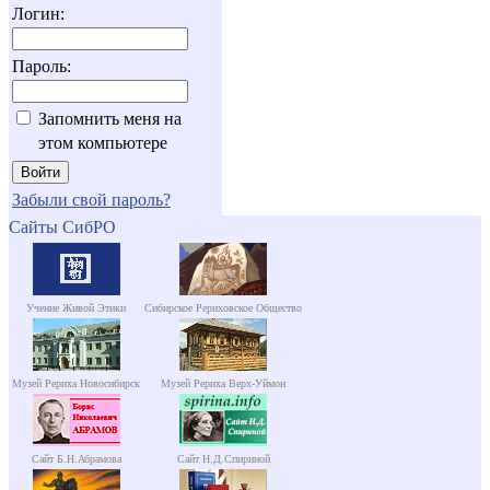
Логин:
Пароль:
Запомнить меня на
этом компьютере
Забыли свой пароль?
Сайты СибРО
Учение Живой Этики
Сибирское Рериховское Общество
Музей Рериха Новосибирск
Музей Рериха Верх-Уймон
Сайт Б.Н.Абрамова
Сайт Н.Д.Спириной