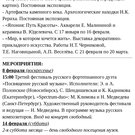
картин). Постоянная экспозиция.
- Артефакты каменного века. Археологические находки Н.К.
Рериха. Постоянная экспозиция.
- «Япония: Путь Красоты». Акварели Е. Малининой и
керамика В. Юделевича. С 17 января по 16 февраля.
- «Мир, в котором хочется жить». Выставка декоративно-
прикладного искусства. Работы Н.Т. Черниковой,
Т.Е. Наговицыной, А.П. Веселёва. С 21 февраля по 20 марта.
М
ЕРОПРИЯТИЯ:
8 февраля
(
воскресенье
)
15:00
Третий фестиваль русского фортепианного дуэта
«Посвящение русской музыке». Исполнители: Э. и А.
Полонские (Новосибирск), С. Шендишевская и К. Кадникова
(Екатеринбург), «Spectrum-duo»: М. Климова и Н. Медведева
(Санкт-Петербург). Художественный руководитель фестиваля
и ведущая — Н. Медведева. В программе музыка русских
композиторов.
Вход на концерт свободный.
14 февраля
(суббота)
2-я суббота месяца — день свободного посещения музея.