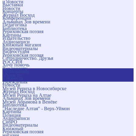
и новости
Выставки
Новости
Концерты
Журнал Восход
Конференции
Альманах Зов времени
Педагогика
Библиотека
Рериховская поэзия
Картины
Издательство
Аудиозаписи
Книжный магазин
Видеоматериалы
Видеостудия
Рериховская поэзия
Сотрудничество. Друзья
РОССИЯ
Хочу помочь
Все соцсети
Публикации
Музеи и
и новости
учреждения
Новости
Музей Рериха в Новосибирске
Журнал Восход
Музей Рериха на Алтае
Альманах Зов времени
Музей Абрамова в Венёве
Библиотека
"Наследие Алтая" - Верх-Уймон
Картины
Позиция
Аудиозаписи
СибРО
Видеоматериалы
Книжный
Рериховская поэзия
магазин