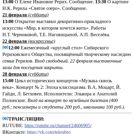
13:00
О Елене Ивановне Рерих. Сообщение.
13:30
О картине
Н.К. Рериха «Святое озеро». Сообщение.
21 февраля
(суббота)
13:00
Открытие выставки декоративно-прикладного
искусства «Мир, в котором хочется жить». Работы
Н.Т. Черниковой, Т.Е. Наговицыной, А.П. Веселёва.
22 февраля
(воскресенье)
12:00
Ежемесячный «круглый стол» Сибирского
Рериховского Общества, посвящённый творческому наследию
семьи Рерихов.
Вход свободный.
22 февраля выставочные
залы для посещения закрыты.
28 февраля
(суббота)
15:00
Цикл исторических концертов «Музыка сквозь
века». Концерт № 2: Эпоха классицизма. В.А. Моцарт, Й.
Гайдн, Л. Бетховен. Исполнители: Эльвира и Анатолий
Полонские.
Вход на концерт по музейным билетам (400
руб.; пенсионеры и студенты 200 руб., школьники 100 руб.).
ТРАНСЛЯЦИИ:
RUTUBE:
https://rutube.ru/channel/24606905/
ВКонтакте:
https://vk.com/telesibro