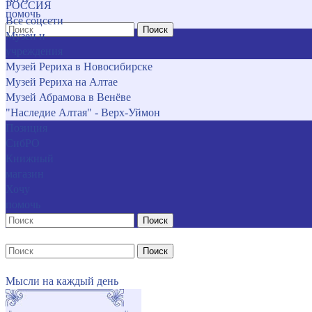
РОССИЯ
помочь
Все соцсети
Поиск
Музеи и
учреждения
Музей Рериха в Новосибирске
Музей Рериха на Алтае
Музей Абрамова в Венёве
"Наследие Алтая" - Верх-Уймон
Позиция
СибРО
Книжный
магазин
Хочу
помочь
Поиск
Поиск
Мысли на каждый день