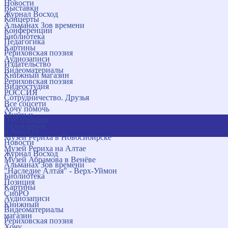
Новости
Выставки
Журнал Восход
Концерты
Альманах Зов времени
Конференции
Библиотека
Педагогика
Картины
Рериховская поэзия
Аудиозаписи
Издательство
Видеоматериалы
Книжный магазин
Рериховская поэзия
Видеостудия
РОССИЯ
Сотрудничество. Друзья
Все соцсети
Хочу помочь
Музеи и
Публикации
учреждения
и новости
Музей Рериха в Новосибирске
Новости
Музей Рериха на Алтае
Журнал Восход
Музей Абрамова в Венёве
Альманах Зов времени
"Наследие Алтая" - Верх-Уймон
Библиотека
Позиция
Картины
СибРО
Аудиозаписи
Книжный
Видеоматериалы
магазин
Рериховская поэзия
Хочу