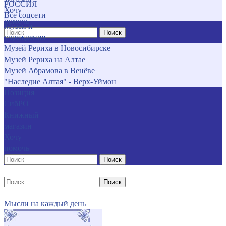
РОССИЯ
Хочу
Все соцсети
помочь
Музеи и
Поиск
учреждения
Музей Рериха в Новосибирске
Музей Рериха на Алтае
Музей Абрамова в Венёве
"Наследие Алтая" - Верх-Уймон
Позиция
СибРО
Книжный
магазин
Хочу
помочь
Поиск
Поиск
Мысли на каждый день