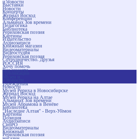
и новости
Выставки
Новости
Концерты
Журнал Восход
Конференции
Альманах Зов времени
Педагогика
Библиотека
Рериховская поэзия
Картины
Издательство
Аудиозаписи
Книжный магазин
Видеоматериалы
Видеостудия
Рериховская поэзия
Сотрудничество. Друзья
РОССИЯ
Хочу помочь
Все соцсети
Публикации
Музеи и
и новости
учреждения
Новости
Музей Рериха в Новосибирске
Журнал Восход
Музей Рериха на Алтае
Альманах Зов времени
Музей Абрамова в Венёве
Библиотека
"Наследие Алтая" - Верх-Уймон
Картины
Позиция
Аудиозаписи
СибРО
Видеоматериалы
Книжный
Рериховская поэзия
магазин