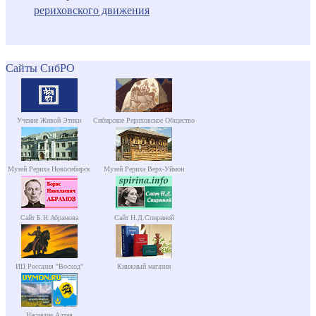
рериховского движения
Сайты СибРО
Учение Живой Этики
Сибирское Рериховское Общество
Музей Рериха Новосибирск
Музей Рериха Верх-Уймон
Сайт Б.Н.Абрамова
Сайт Н.Д.Спириной
ИЦ Россазия "Восход"
Книжный магазин
Наследие Алтая