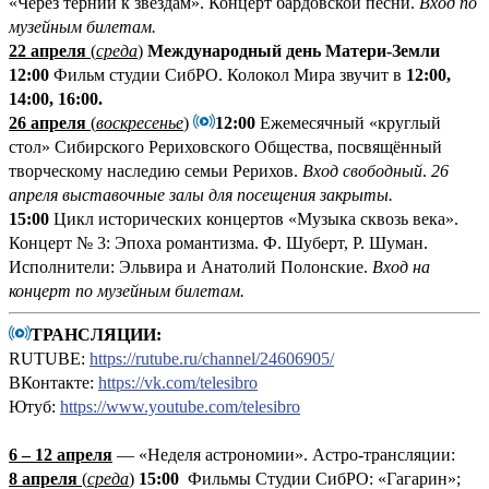
«Через тернии к звёздам». Концерт бардовской песни.
Вход по
музейным билетам.
22 апреля
(
среда
)
Международный день Матери-Земли
12:00
Фильм студии СибРО. Колокол Мира звучит в
12:00,
14:00, 16:00.
26 апреля
(
воскресенье
)
12:00
Ежемесячный «круглый
стол» Сибирского Рериховского Общества, посвящённый
творческому наследию семьи Рерихов.
Вход свободный
.
26
апреля выставочные залы для посещения закрыты.
15:00
Цикл исторических концертов «Музыка сквозь века».
Концерт № 3: Эпоха романтизма. Ф. Шуберт, Р. Шуман.
Исполнители: Эльвира и Анатолий Полонские.
Вход на
концерт по музейным билетам.
ТРАНСЛЯЦИИ:
RUTUBE:
https://rutube.ru/channel/24606905/
ВКонтакте:
https://vk.com/telesibro
Ютуб:
https://www.youtube.com/telesibro
6 – 12 апреля
— «Неделя астрономии». Астро-трансляции:
8 апреля
(
среда
)
15:00
Фильмы Студии СибРО: «Гагарин»;