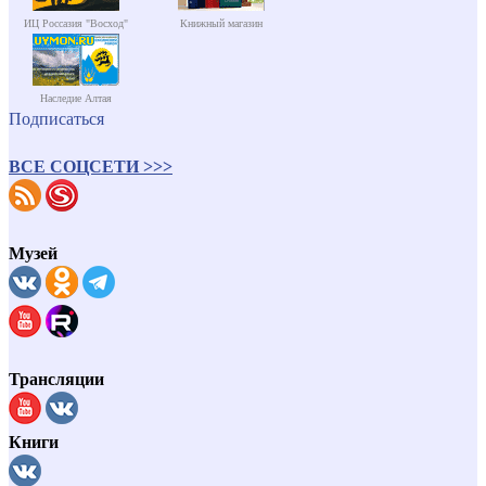
ИЦ Россазия "Восход"
Книжный магазин
Наследие Алтая
Подписаться
ВСЕ СОЦСЕТИ >>>
Музей
Трансляции
Книги