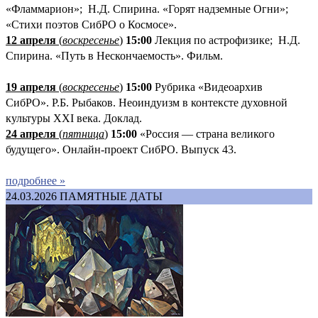
«Фламмарион»; Н.Д. Спирина. «Горят надземные Огни»;
«Стихи поэтов СибРО о Космосе».
12 апреля
(
воскресенье
)
15:00
Лекция по астрофизике; Н.Д.
Спирина. «Путь в Нескончаемость». Фильм.
19 апреля
(
воскресенье
)
1
5:00
Рубрика «Видеоархив
СибРО». Р.Б. Рыбаков. Неоиндуизм в контексте духовной
культуры XXI века. Доклад.
24 апреля
(
пятница
)
15:00
«Россия — страна великого
будущего». Онлайн-проект СибРО. Выпуск 43.
подробнее »
24.03.2026
ПАМЯТНЫЕ ДАТЫ