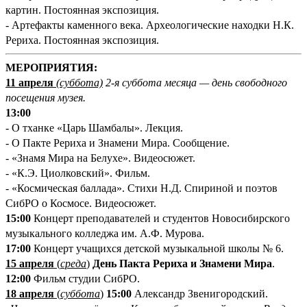
картин. Постоянная экспозиция.
- Артефакты каменного века. Археологические находки Н.К.
Рериха. Постоянная экспозиция.
М
ЕРОПРИЯТИЯ:
11 апреля
(суббота)
2-я суббота месяца — день свободного
посещения музея.
13:00
- О тханке «Царь Шамбалы». Лекция.
- О Пакте Рериха и Знамени Мира. Сообщение.
- «Знамя Мира на Белухе». Видеосюжет.
- «К.Э. Циолковский». Фильм.
- «Космическая баллада». Стихи Н.Д. Спириной и поэтов
СибРО о Космосе. Видеосюжет.
15:00
Концерт преподавателей и студентов Новосибирского
музыкального колледжа им. А.Ф. Мурова.
17:00
Концерт учащихся детской музыкальной школы №
6.
15 апреля
(
среда
)
День Пакта Рериха и Знамени Мира
.
12:00
Фильм студии СибРО.
18 апреля
(
суббота
)
15:00
Александр Звенигородский.