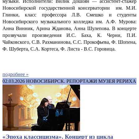
музыки. Исполнители: Вилик Дошоян
ассистент-стажёр
—
Новосибирской государственной консерватории им. М.И.
Глинки, класс профессора Л.В. Смешко и студенты
Новосибирского музыкального колледжа им. А.Ф. Мурова:
Анна Винник, Арина Жданова, Анна Шулепова. В концерте
прозвучали произведения И.С. Баха, К. Черни, П.И.
Чайковского, С.В. Рахманинова, С.С. Прокофьева, Ф. Шопена,
Ф. Шуберта, С.А. Кортеса, Ф. Листа - В.С. Горовица.
подробнее »
02.03.2026
НОВОСИБИРСК. РЕПОРТАЖИ МУЗЕЯ РЕРИХА
«Эпоха классицизма». Концерт из цикла