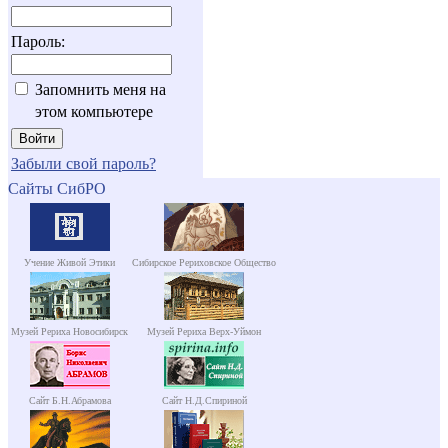
Пароль:
Запомнить меня на
этом компьютере
Забыли свой пароль?
Сайты СибРО
Учение Живой Этики
Сибирское Рериховское Общество
Музей Рериха Новосибирск
Музей Рериха Верх-Уймон
Сайт Б.Н.Абрамова
Сайт Н.Д.Спириной