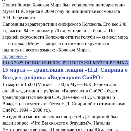
Новосибирске Колокол Мира был установлен на территории
Музея Н.К. Рериха в 2009 году по инициативе космонавта
А.Н. Березового.
Напомним характеристики сибирского Колокола. Его вес 240
кг, высота 84 см, диаметр 70 см, материал — бронза. По
верхней окружности Колокола отлиты голуби — символ мира
— и слова: «Миру — мир», а по нижней окружности —
надпись на десяти языках: «Колокол Мира».
подробнее »
13.03.2025
НОВОСИБИРСК. РЕПОРТАЖИ МУЗЕЯ РЕРИХА
15 марта — трансляция лекции «Н.Д. Спирина о
Вожде», рубрика «Видеоархив СибРО»
15 марта в 15:00 (Москва 11:00) в Музее Н.К. Рериха для
онлайн-аудитории в рубрике «Видеоархив СибРО» будет
транслироваться лекция С.А. Деменко «Н.Д. Спирина о
Вожде» (фрагменты из бесед Н.Д. Спириной с сотрудниками
СибРО, 1994 – 2000 гг.).
На одной из многочисленных встреч Н.Д. Спириной был
задан вопрос: «Что Вы скажете о будущем?». Наталия
Дмитриевна ответила: «Приближается Сатиа Юга, сейчас