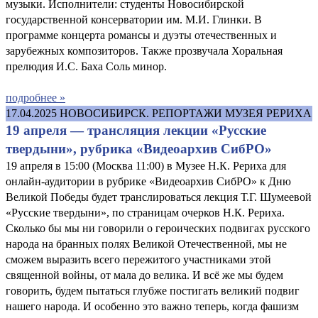
музыки. Исполнители: студенты Новосибирской
государственной консерватории им. М.И. Глинки. В
программе концерта романсы и дуэты отечественных и
зарубежных композиторов. Также прозвучала Хоральная
прелюдия И.С. Баха Соль минор.
подробнее »
17.04.2025
НОВОСИБИРСК. РЕПОРТАЖИ МУЗЕЯ РЕРИХА
19 апреля — трансляция лекции «Русские
твердыни», рубрика «Видеоархив СибРО»
19 апреля в 15:00 (Москва 11:00) в Музее Н.К. Рериха для
онлайн-аудитории в рубрике «Видеоархив СибРО» к Дню
Великой Победы будет транслироваться лекция Т.Г. Шумеевой
«Русские твердыни», по страницам очерков Н.К. Рериха.
Сколько бы мы ни говорили о героических подвигах русского
народа на бранных полях Великой Отечественной, мы не
сможем выразить всего пережитого участниками этой
священной войны, от мала до велика. И всё же мы будем
говорить, будем пытаться глубже постигать великий подвиг
нашего народа. И особенно это важно теперь, когда фашизм