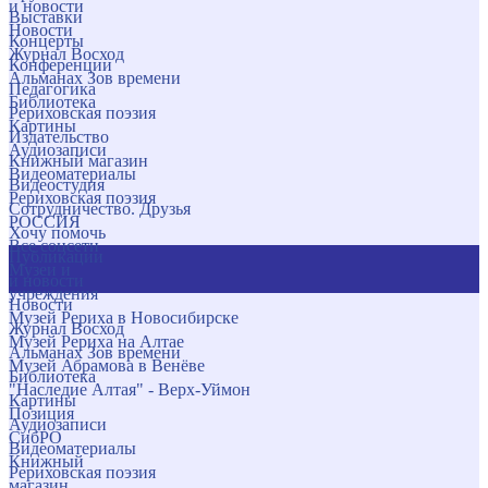
и новости
Выставки
Новости
Концерты
Журнал Восход
Конференции
Альманах Зов времени
Педагогика
Библиотека
Рериховская поэзия
Картины
Издательство
Аудиозаписи
Книжный магазин
Видеоматериалы
Видеостудия
Рериховская поэзия
Сотрудничество. Друзья
РОССИЯ
Хочу помочь
Все соцсети
Публикации
Музеи и
и новости
учреждения
Новости
Музей Рериха в Новосибирске
Журнал Восход
Музей Рериха на Алтае
Альманах Зов времени
Музей Абрамова в Венёве
Библиотека
"Наследие Алтая" - Верх-Уймон
Картины
Позиция
Аудиозаписи
СибРО
Видеоматериалы
Книжный
Рериховская поэзия
магазин