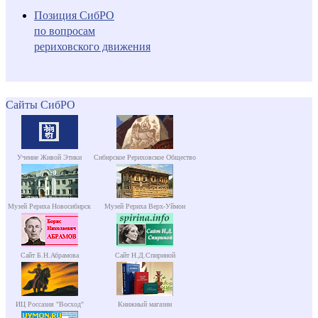
Позиция СибРО
по вопросам
рериховского движения
Сайты СибРО
Учение Живой Этики
Сибирское Рериховское Общество
Музей Рериха Новосибирск
Музей Рериха Верх-Уймон
Сайт Б.Н.Абрамова
Сайт Н.Д.Спириной
ИЦ Россазия "Восход"
Книжный магазин