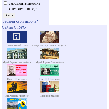
Запомнить меня на
этом компьютере
Забыли свой пароль?
Сайты СибРО
Учение Живой Этики
Сибирское Рериховское Общество
Музей Рериха Новосибирск
Музей Рериха Верх-Уймон
Сайт Б.Н.Абрамова
Сайт Н.Д.Спириной
ИЦ Россазия "Восход"
Книжный магазин