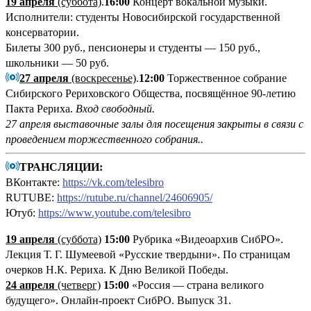
19 апреля
(суббота)
.
16:00
Концерт вокальной музыки.
Исполнители: студенты Новосибирской государственной
консерватории.
Билеты 300 руб., пенсионеры и студенты — 150 руб.,
школьники — 50 руб.
27 апреля
(воскресенье)
.
12:00
Торжественное собрание
Сибирского Рериховского Общества, посвящённое 90-летию
Пакта Рериха.
Вход свободный.
27 апреля выставочные залы для посещения закрыты в связи с
проведением торжественного собрания..
ТРАНСЛЯЦИИ:
ВКонтакте:
https://vk.com/telesibro
RUTUBE:
https://rutube.ru/channel/24606905/
Ютуб:
https://www.youtube.com/telesibro
19 апреля
(суббота)
15:00
Рубрика «Видеоархив СибРО».
Лекция Т. Г. Шумеевой «Русские твердыни». По страницам
очерков Н.К. Рериха. К Дню Великой Победы.
24 апреля
(четверг)
15:00
«Россия — страна великого
будущего». Онлайн-проект СибРО. Выпуск 31.