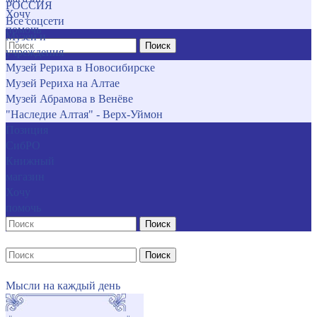
РОССИЯ
Хочу
Все соцсети
помочь
Музеи и
Поиск
учреждения
Музей Рериха в Новосибирске
Музей Рериха на Алтае
Музей Абрамова в Венёве
"Наследие Алтая" - Верх-Уймон
Позиция
СибРО
Книжный
магазин
Хочу
помочь
Поиск
Поиск
Мысли на каждый день