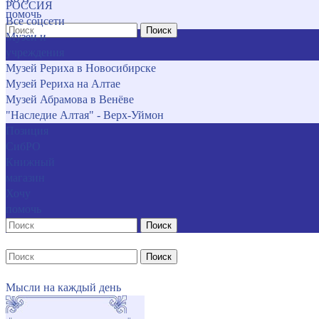
РОССИЯ
помочь
Все соцсети
Поиск
Музеи и
учреждения
Музей Рериха в Новосибирске
Музей Рериха на Алтае
Музей Абрамова в Венёве
"Наследие Алтая" - Верх-Уймон
Позиция
СибРО
Книжный
магазин
Хочу
помочь
Поиск
Поиск
Мысли на каждый день