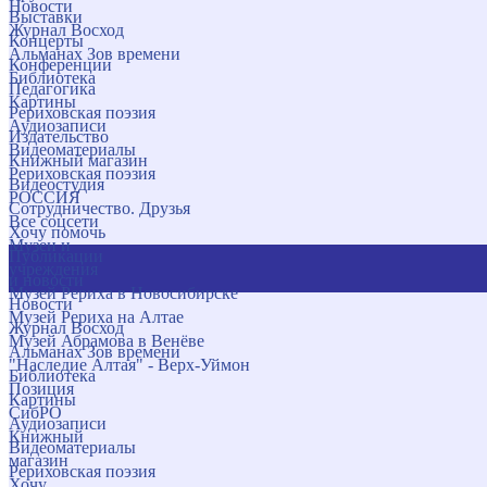
Новости
Выставки
Журнал Восход
Концерты
Альманах Зов времени
Конференции
Библиотека
Педагогика
Картины
Рериховская поэзия
Аудиозаписи
Издательство
Видеоматериалы
Книжный магазин
Рериховская поэзия
Видеостудия
РОССИЯ
Сотрудничество. Друзья
Все соцсети
Хочу помочь
Музеи и
Публикации
учреждения
и новости
Музей Рериха в Новосибирске
Новости
Музей Рериха на Алтае
Журнал Восход
Музей Абрамова в Венёве
Альманах Зов времени
"Наследие Алтая" - Верх-Уймон
Библиотека
Позиция
Картины
СибРО
Аудиозаписи
Книжный
Видеоматериалы
магазин
Рериховская поэзия
Хочу