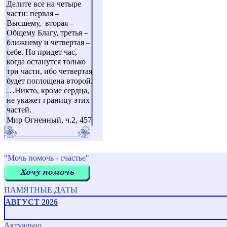
Делите все на четыре
части: первая –
Высшему, вторая –
Общему Благу, третья –
ближнему и четвертая –
себе. Но придет час,
когда останутся только
три части, ибо четвертая
будет поглощена второй.
…Никто, кроме сердца,
не укажет границу этих
частей.
Мир Огненный, ч.2, 457
"Мочь помочь - счастье"
ПАМЯТНЫЕ ДАТЫ
АВГУСТ 2026
Актуально