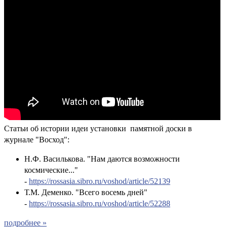
Статьи об истории идеи установки памятной доски в
журнале "Восход":
Н.Ф. Василькова. "Нам даются возможности
космические..."
-
https://rossasia.sibro.ru/voshod/article/52139
Т.М. Деменко. "Всего восемь дней"
-
https://rossasia.sibro.ru/voshod/article/52288
подробнее »