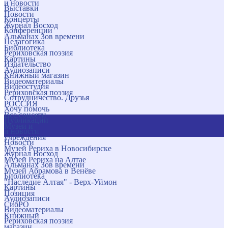
и новости
Выставки
Новости
Концерты
Журнал Восход
Конференции
Альманах Зов времени
Педагогика
Библиотека
Рериховская поэзия
Картины
Издательство
Аудиозаписи
Книжный магазин
Видеоматериалы
Видеостудия
Рериховская поэзия
Сотрудничество. Друзья
РОССИЯ
Хочу помочь
Все соцсети
Публикации
Музеи и
и новости
учреждения
Новости
Музей Рериха в Новосибирске
Журнал Восход
Музей Рериха на Алтае
Альманах Зов времени
Музей Абрамова в Венёве
Библиотека
"Наследие Алтая" - Верх-Уймон
Картины
Позиция
Аудиозаписи
СибРО
Видеоматериалы
Книжный
Рериховская поэзия
магазин