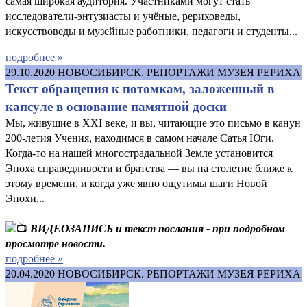
самая широкая аудитория. Участниками могут стать
исследователи-энтузиасты и учёные, рериховеды,
искусствоведы и музейные работники, педагоги и студенты...
подробнее »
29.10.2020
НОВОСИБИРСК. РЕПОРТАЖИ МУЗЕЯ РЕРИХА
Текст обращения к потомкам, заложенный в
капсуле в основание памятной доски
Мы, живущие в XXI веке, и вы, читающие это письмо в канун
200-летия Учения, находимся в самом начале Сатья Юги.
Когда-то на нашей многострадальной Земле установится
Эпоха справедливости и братства — вы на столетие ближе к
этому времени, и когда уже явно ощутимы шаги Новой
Эпохи...
ВИДЕОЗАПИСЬ и текст послания - при подробном
просмотре новости.
подробнее »
20.04.2020
НОВОСИБИРСК. РЕПОРТАЖИ МУЗЕЯ РЕРИХА