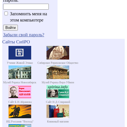
Пароль:
Запомнить меня на
этом компьютере
Забыли свой пароль?
Сайты СибРО
Учение Живой Этики
Сибирское Рериховское Общество
Музей Рериха Новосибирск
Музей Рериха Верх-Уймон
Сайт Б.Н.Абрамова
Сайт Н.Д.Спириной
ИЦ Россазия "Восход"
Книжный магазин