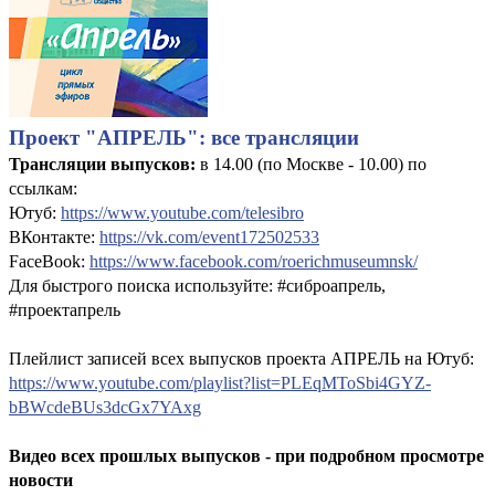
Проект "АПРЕЛЬ": все трансляции
Трансляции выпусков:
в 14.00 (по Москве - 10.00) по
ссылкам:
Ютуб:
https://www.youtube.com/telesibro
ВКонтакте:
https://vk.com/event172502533
FaceBook:
https://www.facebook.com/roerichmuseumnsk/
Для быстрого поиска используйте: #сиброапрель,
#проектапрель
Плейлист записей всех выпусков проекта АПРЕЛЬ на Ютуб:
https://www.youtube.com/playlist?list=PLEqMToSbi4GYZ-
bBWcdeBUs3dcGx7YAxg
Видео всех прошлых выпусков - при подробном просмотре
новости