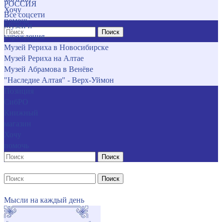
РОССИЯ
Хочу
Все соцсети
помочь
Музеи и
Поиск
учреждения
Музей Рериха в Новосибирске
Музей Рериха на Алтае
Музей Абрамова в Венёве
"Наследие Алтая" - Верх-Уймон
Позиция
СибРО
Книжный
магазин
Хочу
помочь
Поиск
Поиск
Мысли на каждый день