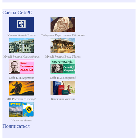
Сайты СибРО
Учение Живой Этики
Сибирское Рериховское Общество
Музей Рериха Новосибирск
Музей Рериха Верх-Уймон
Сайт Б.Н.Абрамова
Сайт Н.Д.Спириной
ИЦ Россазия "Восход"
Книжный магазин
Наследие Алтая
Подписаться