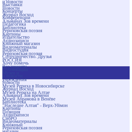
и новости
Выставки
Новости
Концерты
Журнал Восход
Конференции
Альманах Зов времени
Педагогика
Библиотека
Рериховская поэзия
Картины
Издательство
Аудиозаписи
Книжный магазин
Видеоматериалы
Видеостудия
Рериховская поэзия
Сотрудничество. Друзья
РОССИЯ
Хочу помочь
Все соцсети
Публикации
Музеи и
и новости
учреждения
Новости
Музей Рериха в Новосибирске
Журнал Восход
Музей Рериха на Алтае
Альманах Зов времени
Музей Абрамова в Венёве
Библиотека
"Наследие Алтая" - Верх-Уймон
Картины
Позиция
Аудиозаписи
СибРО
Видеоматериалы
Книжный
Рериховская поэзия
магазин