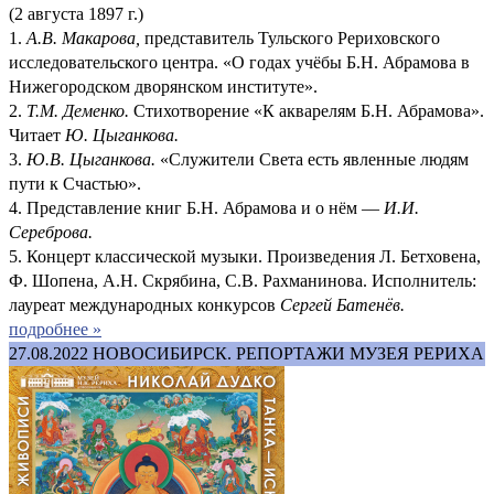
(2 августа 1897 г.)
1.
А.В. Макарова,
представитель Тульского Рериховского
исследовательского центра. «О годах учёбы Б.Н. Абрамова в
Нижегородском дворянском институте».
2.
Т.М. Деменко.
Стихотворение «К акварелям Б.Н. Абрамова».
Читает
Ю. Цыганкова.
3.
Ю.В. Цыганкова.
«Служители Света есть явленные людям
пути к Счастью».
4. Представление книг Б.Н. Абрамова и о нём —
И.И.
Сереброва.
5. Концерт классической музыки. Произведения Л. Бетховена,
Ф. Шопена, А.Н. Скрябина, С.В. Рахманинова. Исполнитель:
лауреат международных конкурсов
Сергей Батенёв.
подробнее »
27.08.2022
НОВОСИБИРСК. РЕПОРТАЖИ МУЗЕЯ РЕРИХА