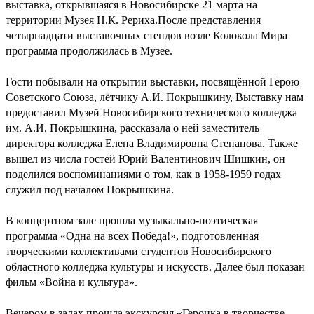
выставка, открывшаяся в Новосибирске 21 марта на
территории Музея Н.К. Рериха.После представления
четырнадцати выставочных стендов возле Колокола Мира
программа продолжилась в Музее.
Гости побывали на открытии выставки, посвящённой Герою
Советского Союза, лётчику А.И. Покрышкину, Выставку нам
предоставил Музей Новосибирского технического колледжа
им. А.И. Покрышкина, рассказала о ней заместитель
директора колледжа Елена Владимировна Степанова. Также
вышел из числа гостей Юрий Валентинович Шишкин, он
поделился воспоминаниями о том, как в 1958-1959 годах
служил под началом Покрышкина.
В концертном зале прошла музыкально-поэтическая
программа «Одна на всех Победа!», подготовленная
творческими коллективами студентов Новосибирского
областного колледжа культуры и искусств. Далее был показан
фильм «Война и культура».
Вечером в залах прошла экскурсия «Героика в творчестве