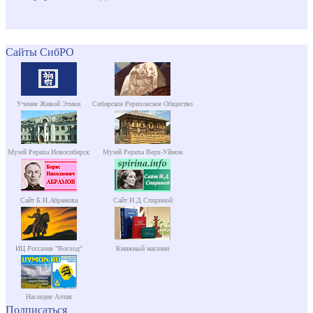
Сайты СибРО
Учение Живой Этики
Сибирское Рериховское Общество
Музей Рериха Новосибирск
Музей Рериха Верх-Уймон
Сайт Б.Н.Абрамова
Сайт Н.Д.Спириной
ИЦ Россазия "Восход"
Книжный магазин
Наследие Алтая
Подписаться