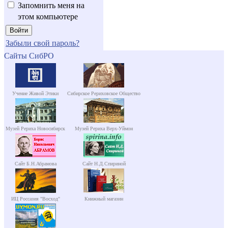
Запомнить меня на
этом компьютере
Забыли свой пароль?
Сайты СибРО
Учение Живой Этики
Сибирское Рериховское Общество
Музей Рериха Новосибирск
Музей Рериха Верх-Уймон
Сайт Б.Н.Абрамова
Сайт Н.Д.Спириной
ИЦ Россазия "Восход"
Книжный магазин