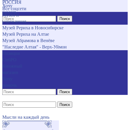
РОССИЯ
Хочу
Все соцсети
помочь
Музеи и
Поиск
учреждения
Музей Рериха в Новосибирске
Музей Рериха на Алтае
Музей Абрамова в Венёве
"Наследие Алтая" - Верх-Уймон
Позиция
СибРО
Книжный
магазин
Хочу
помочь
Поиск
Поиск
Мысли на каждый день