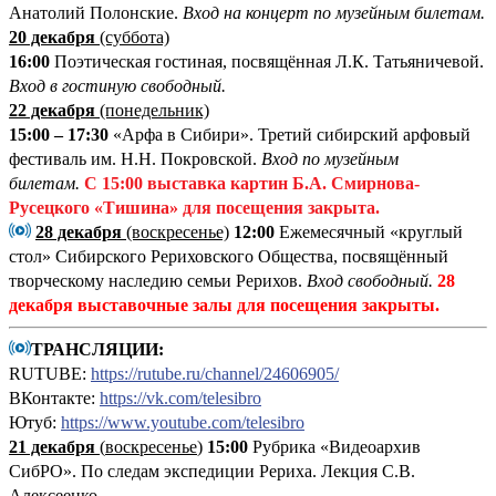
Анатолий Полонские.
Вход на концерт по музейным билетам.
20 декабря
(суббота)
16:00
Поэтическая гостиная, посвящённая Л.К. Татьяничевой.
Вход в гостиную свободный.
22 декабря
(понедельник)
15:00 – 17:30
«Арфа в Сибири». Третий сибирский арфовый
фестиваль им. Н.Н. Покровской.
Вход по музейным
билетам.
С 15:00
выставка картин Б.А. Смирнова-
Русецкого «Тишина»
для посещения закрыта.
28 декабря
(воскресенье)
12:00
Ежемесячный «круглый
стол» Сибирского Рериховского Общества, посвящённый
творческому наследию семьи Рерихов.
Вход свободный.
28
декабря выставочные залы для посещения закрыты.
ТРАНСЛЯЦИИ:
RUTUBE:
https://rutube.ru/channel/24606905/
ВКонтакте:
https://vk.com/telesibro
Ютуб:
https://www.youtube.com/telesibro
21 декабря
(
воскресенье
)
15:00
Рубрика «Видеоархив
СибРО». По следам экспедиции Рериха. Лекция С.В.
Алексеенко.