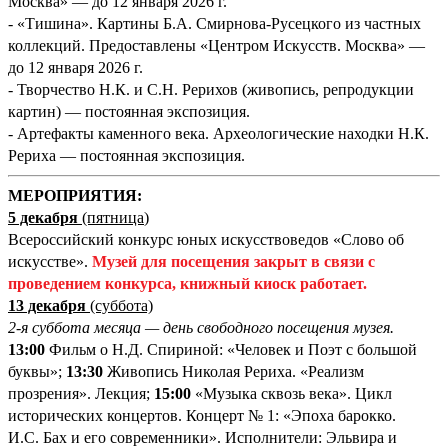
Москва» — до 12 января 2026 г.
- «Тишина». Картины Б.А. Смирнова-Русецкого из частных
коллекций. Предоставлены «Центром Искусств. Москва» —
до 12 января 2026 г.
- Творчество Н.К. и С.Н. Рерихов (живопись, репродукции
картин) — постоянная экспозиция.
- Артефакты каменного века. Археологические находки Н.К.
Рериха — постоянная экспозиция.
М
ЕРОПРИЯТИЯ:
5 декабря
(пятница
)
Всероссийский конкурс юных искусствоведов «Слово об
искусстве».
Музей для посещения закрыт в связи с
проведением конкурса, книжный киоск работает.
13 декабря
(суббота)
2-я суббота месяца — день свободного посещения музея.
13:00
Фильм о Н.Д. Спириной: «Человек и Поэт с большой
буквы»;
13:30
Живопись Николая Рериха. «Реализм
прозрения». Лекция;
15:00
«Музыка сквозь века». Цикл
исторических концертов. Концерт № 1: «Эпоха барокко.
И.С. Бах и его современники». Исполнители: Эльвира и