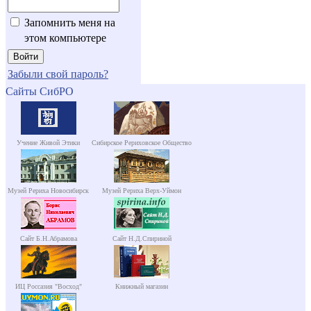
Запомнить меня на
этом компьютере
Забыли свой пароль?
Сайты СибРО
Учение Живой Этики
Сибирское Рериховское Общество
Музей Рериха Новосибирск
Музей Рериха Верх-Уймон
Сайт Б.Н.Абрамова
Сайт Н.Д.Спириной
ИЦ Россазия "Восход"
Книжный магазин