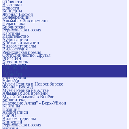
и новости
Выставки
Новости
Концерты
Журнал Восход
Конференции
Альманах Зов времени
Педагогика
Библиотека
Рериховская поэзия
Картины
Издательство
Аудиозаписи
Книжный магазин
Видеоматериалы
Видеостудия
Рериховская поэзия
Сотрудничество. Друзья
РОССИЯ
Хочу помочь
Все соцсети
Публикации
Музеи и
и новости
учреждения
Новости
Музей Рериха в Новосибирске
Журнал Восход
Музей Рериха на Алтае
Альманах Зов времени
Музей Абрамова в Венёве
Библиотека
"Наследие Алтая" - Верх-Уймон
Картины
Позиция
Аудиозаписи
СибРО
Видеоматериалы
Книжный
Рериховская поэзия
магазин