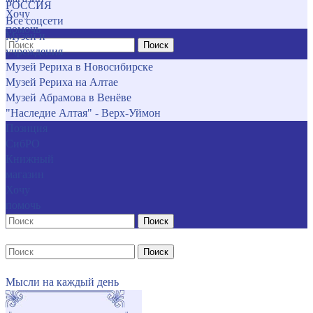
РОССИЯ
Хочу
Все соцсети
помочь
Музеи и
Поиск
учреждения
Музей Рериха в Новосибирске
Музей Рериха на Алтае
Музей Абрамова в Венёве
"Наследие Алтая" - Верх-Уймон
Позиция
СибРО
Книжный
магазин
Хочу
помочь
Поиск
Поиск
Мысли на каждый день