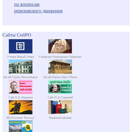
по вопросам
рериховского движения
Сайты СибРО
Учение Живой Этики
Сибирское Рериховское Общество
Музей Рериха Новосибирск
Музей Рериха Верх-Уймон
Сайт Б.Н.Абрамова
Сайт Н.Д.Спириной
ИЦ Россазия "Восход"
Книжный магазин