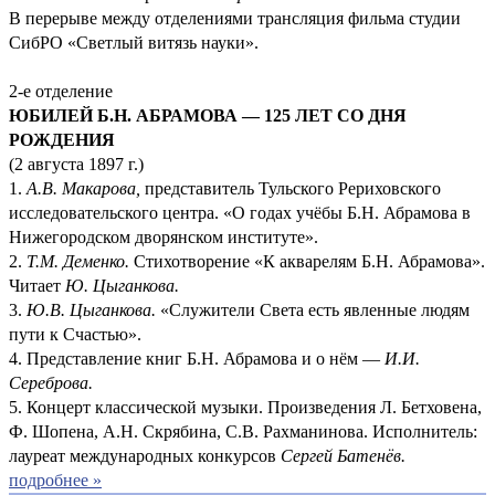
В перерыве между отделениями трансляция фильма студии
СибРО «Светлый витязь науки».
2-е отделение
ЮБИЛЕЙ Б.Н. АБРАМОВА — 125 ЛЕТ СО ДНЯ
РОЖДЕНИЯ
(2 августа 1897 г.)
1.
А.В. Макарова,
представитель Тульского Рериховского
исследовательского центра. «О годах учёбы Б.Н. Абрамова в
Нижегородском дворянском институте».
2.
Т.М. Деменко.
Стихотворение «К акварелям Б.Н. Абрамова».
Читает
Ю. Цыганкова.
3.
Ю.В. Цыганкова.
«Служители Света есть явленные людям
пути к Счастью».
4. Представление книг Б.Н. Абрамова и о нём —
И.И.
Сереброва.
5. Концерт классической музыки. Произведения Л. Бетховена,
Ф. Шопена, А.Н. Скрябина, С.В. Рахманинова. Исполнитель:
лауреат международных конкурсов
Сергей Батенёв.
подробнее »