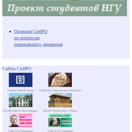
Позиция СибРО
по вопросам
рериховского движения
Сайты СибРО
Учение Живой Этики
Сибирское Рериховское Общество
Музей Рериха Новосибирск
Музей Рериха Верх-Уймон
Сайт Б.Н.Абрамова
Сайт Н.Д.Спириной