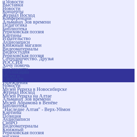
и новости
Выставки
Новости
Концерты
Журнал Восход
Конференции
Альманах Зов времени
Педагогика
Библиотека
Рериховская поэзия
Картины
Издательство
Аудиозаписи
Книжный магазин
Видеоматериалы
Видеостудия
Рериховская поэзия
Сотрудничество. Друзья
РОССИЯ
Хочу помочь
Все соцсети
Публикации
Музеи и
и новости
учреждения
Новости
Музей Рериха в Новосибирске
Журнал Восход
Музей Рериха на Алтае
Альманах Зов времени
Музей Абрамова в Венёве
Библиотека
"Наследие Алтая" - Верх-Уймон
Картины
Позиция
Аудиозаписи
СибРО
Видеоматериалы
Книжный
Рериховская поэзия
магазин