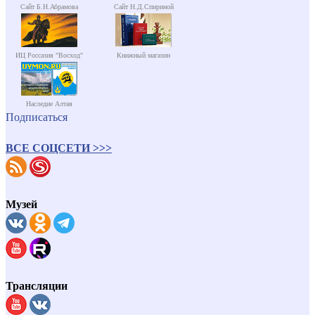
Сайт Б.Н.Абрамова
Сайт Н.Д.Спириной
ИЦ Россазия "Восход"
Книжный магазин
Наследие Алтая
Подписаться
ВСЕ СОЦСЕТИ >>>
Музей
Трансляции