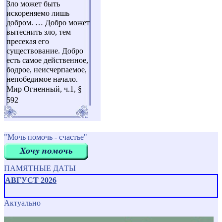
Зло может быть
искореняемо лишь
добром. … Добро может
вытеснить зло, тем
пресекая его
существование. Добро
есть самое действенное,
бодрое, неисчерпаемое,
непобедимое начало.
Мир Огненный, ч.1, §
592
"Мочь помочь - счастье"
ПАМЯТНЫЕ ДАТЫ
АВГУСТ 2026
Актуально