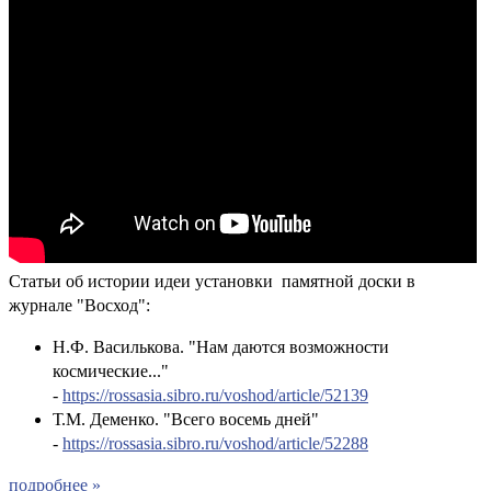
Статьи об истории идеи установки памятной доски в
журнале "Восход":
Н.Ф. Василькова. "Нам даются возможности
космические..."
-
https://rossasia.sibro.ru/voshod/article/52139
Т.М. Деменко. "Всего восемь дней"
-
https://rossasia.sibro.ru/voshod/article/52288
подробнее »