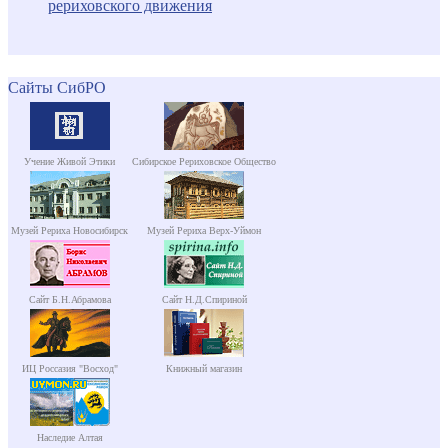
рериховского движения
Сайты СибРО
Учение Живой Этики
Сибирское Рериховское Общество
Музей Рериха Новосибирск
Музей Рериха Верх-Уймон
Сайт Б.Н.Абрамова
Сайт Н.Д.Спириной
ИЦ Россазия "Восход"
Книжный магазин
Наследие Алтая