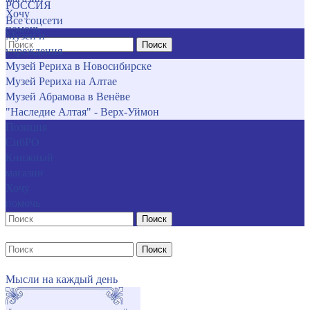
РОССИЯ
Хочу
Все соцсети
помочь
Музеи и
Поиск
учреждения
Музей Рериха в Новосибирске
Музей Рериха на Алтае
Музей Абрамова в Венёве
"Наследие Алтая" - Верх-Уймон
Позиция
СибРО
Книжный
магазин
Хочу
помочь
Поиск
Поиск
Мысли на каждый день