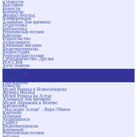
и новости
Выставки
Новости
Концерты
Журнал Восход
Конференции
Альманах Зов времени
Педагогика
Библиотека
Рериховская поэзия
Картины
Издательство
Аудиозаписи
Книжный магазин
Видеоматериалы
Видеостудия
Рериховская поэзия
Сотрудничество. Друзья
РОССИЯ
Хочу помочь
Все соцсети
Публикации
Музеи и
и новости
учреждения
Новости
Музей Рериха в Новосибирске
Журнал Восход
Музей Рериха на Алтае
Альманах Зов времени
Музей Абрамова в Венёве
Библиотека
"Наследие Алтая" - Верх-Уймон
Картины
Позиция
Аудиозаписи
СибРО
Видеоматериалы
Книжный
Рериховская поэзия
магазин