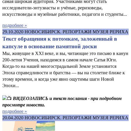
самая широкая аудитория. Участниками могут стать
исследователи-энтузиасты и учёные, рериховеды,
искусствоведы и музейные работники, педагоги и студенты...
подробнее »
29.10.2020
НОВОСИБИРСК. РЕПОРТАЖИ МУЗЕЯ РЕРИХА
Текст обращения к потомкам, заложенный в
капсуле в основание памятной доски
Мы, живущие в XXI веке, и вы, читающие это письмо в канун
200-летия Учения, находимся в самом начале Сатья Юги.
Когда-то на нашей многострадальной Земле установится
Эпоха справедливости и братства — вы на столетие ближе к
этому времени, и когда уже явно ощутимы шаги Новой
Эпохи...
ВИДЕОЗАПИСЬ и текст послания - при подробном
просмотре новости.
подробнее »
20.04.2020
НОВОСИБИРСК. РЕПОРТАЖИ МУЗЕЯ РЕРИХА