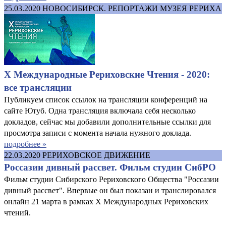
25.03.2020
НОВОСИБИРСК. РЕПОРТАЖИ МУЗЕЯ РЕРИХА
X Международные Рериховские Чтения - 2020:
все трансляции
Публикуем список ссылок на трансляции конференций на
сайте Ютуб. Одна трансляция включала себя несколько
докладов, сейчас мы добавили дополнительные ссылки для
просмотра записи с момента начала нужного доклада.
подробнее »
22.03.2020
РЕРИХОВСКОЕ ДВИЖЕНИЕ
Россазии дивный рассвет. Фильм студии СибРО
Фильм студии Сибирского Рериховского Общества "Россазии
дивный рассвет". Впервые он был показан и транслировался
онлайн 21 марта в рамках X Международных Рериховских
чтений.