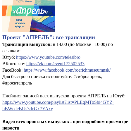
Проект "АПРЕЛЬ": все трансляции
Трансляции выпусков:
в 14.00 (по Москве - 10.00) по
ссылкам:
Ютуб:
https://www.youtube.com/telesibro
ВКонтакте:
https://vk.com/event172502533
FaceBook:
https://www.facebook.com/roerichmuseumnsk/
Для быстрого поиска используйте: #сиброапрель,
#проектапрель
Плейлист записей всех выпусков проекта АПРЕЛЬ на Ютуб:
https://www.youtube.com/playlist?list=PLEqMToSbi4GYZ-
bBWcdeBUs3dcGx7YAxg
Видео всех прошлых выпусков - при подробном просмотре
новости