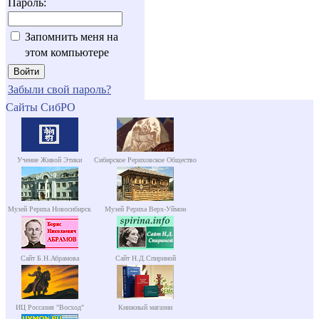
Пароль:
Запомнить меня на
этом компьютере
Забыли свой пароль?
Сайты СибРО
Учение Живой Этики
Сибирское Рериховское Общество
Музей Рериха Новосибирск
Музей Рериха Верх-Уймон
Сайт Б.Н.Абрамова
Сайт Н.Д.Спириной
ИЦ Россазия "Восход"
Книжный магазин