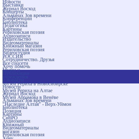
Новости
Выставки
Журнал Восход
Концерты
Альманах Зов времени
Конференции
Библиотека
Педагогика
Картины
Рериховская поэзия
Аудиозаписи
Издательство
Видеоматериалы
Книжный магазин
Рериховская поэзия
Видеостудия
РОССИЯ
Сотрудничество. Друзья
Все соцсети
Хочу помочь
Музеи и
Публикации
учреждения
и новости
Музей Рериха в Новосибирске
Новости
Музей Рериха на Алтае
Журнал Восход
Музей Абрамова в Венёве
Альманах Зов времени
"Наследие Алтая" - Верх-Уймон
Библиотека
Позиция
Картины
СибРО
Аудиозаписи
Книжный
Видеоматериалы
магазин
Рериховская поэзия
Хочу