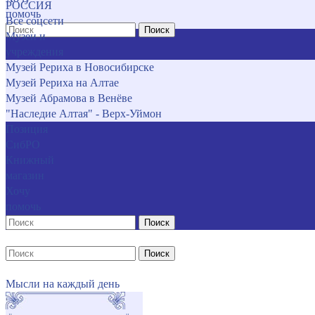
РОССИЯ
помочь
Все соцсети
Поиск
Музеи и
учреждения
Музей Рериха в Новосибирске
Музей Рериха на Алтае
Музей Абрамова в Венёве
"Наследие Алтая" - Верх-Уймон
Позиция
СибРО
Книжный
магазин
Хочу
помочь
Поиск
Поиск
Мысли на каждый день