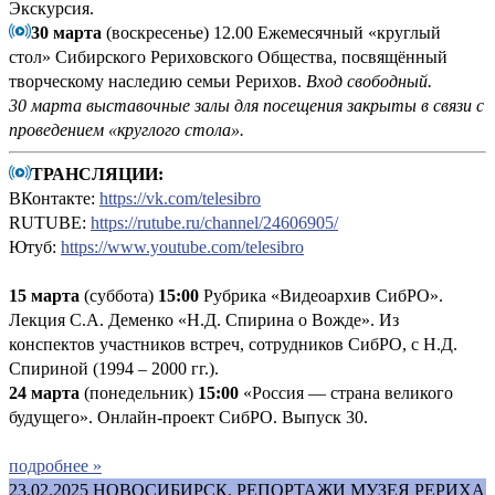
Экскурсия.
30 марта
(воскресенье) 12.00 Ежемесячный «круглый
стол» Сибирского Рериховского Общества, посвящённый
творческому наследию семьи Рерихов.
Вход свободный.
30 марта выставочные залы для посещения закрыты в связи с
проведением «круглого стола».
ТРАНСЛЯЦИИ:
ВКонтакте:
https://vk.com/telesibro
RUTUBE:
https://rutube.ru/channel/24606905/
Ютуб:
https://www.youtube.com/telesibro
15 марта
(суббота)
15:00
Рубрика «Видеоархив СибРО».
Лекция С.А. Деменко «Н.Д. Спирина о Вожде». Из
конспектов участников встреч, сотрудников СибРО, с Н.Д.
Спириной (1994 – 2000 гг.).
24 марта
(понедельник)
15:00
«Россия — страна великого
будущего». Онлайн-проект СибРО. Выпуск 30.
подробнее »
23.02.2025
НОВОСИБИРСК. РЕПОРТАЖИ МУЗЕЯ РЕРИХА