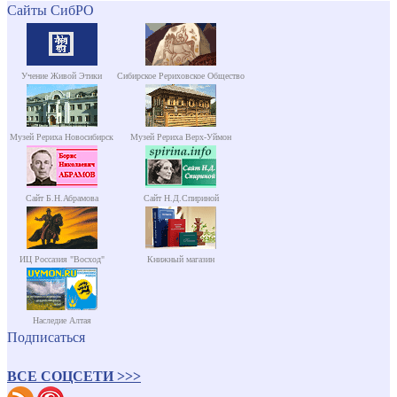
Сайты СибРО
Учение Живой Этики
Сибирское Рериховское Общество
Музей Рериха Новосибирск
Музей Рериха Верх-Уймон
Сайт Б.Н.Абрамова
Сайт Н.Д.Спириной
ИЦ Россазия "Восход"
Книжный магазин
Наследие Алтая
Подписаться
ВСЕ СОЦСЕТИ >>>