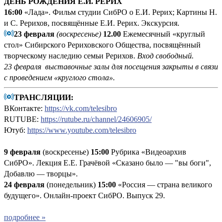
ДЕНЬ РОЖДЕНИЯ Е.И. РЕРИХ
16:00
«Лада». Фильм студии СибРО о Е.И. Рерих; Картины Н.
и С. Рерихов, посвящённые Е.И. Рерих. Экскурсия.
23 февраля
(воскресенье)
12.00
Ежемесячный «круглый
стол» Сибирского Рериховского Общества, посвящённый
творческому наследию семьи Рерихов.
Вход свободный.
23 февраля выставочные залы для посещения закрыты в связи
с проведением «круглого стола».
ТРАНСЛЯЦИИ:
ВКонтакте:
https://vk.com/telesibro
RUTUBE:
https://rutube.ru/channel/24606905/
Ютуб:
https://www.youtube.com/telesibro
9 февраля
(воскресенье)
15:00
Рубрика «Видеоархив
СибРО». Лекция Е.Е. Грачёвой «Сказано было — "вы боги",
Добавлю — творцы».
24 февраля
(понедельник)
15:00
«Россия — страна великого
будущего». Онлайн-проект СибРО. Выпуск 29.
подробнее »