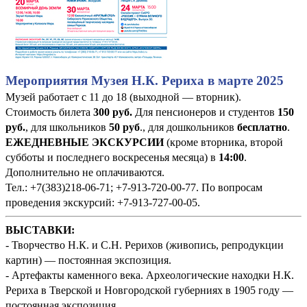
Мероприятия Музея Н.К. Рериха в марте 2025
Музей работает с 11 до 18 (выходной — вторник).
Стоимость билета
300 руб
.
Для пенсионеров и студентов
150
руб.
, для школьников
50 руб
., для дошкольников
бесплатно
.
ЕЖЕДНЕВНЫЕ ЭКСКУРСИИ
(кроме вторника, второй
субботы и последнего воскресенья месяца) в
14:00
.
Дополнительно не оплачиваются.
Тел.: +7(383)218-06-71; +7-913-720-00-77. По вопросам
проведения экскурсий: +7-913-727-00-05.
ВЫСТАВКИ:
- Творчество Н.К. и С.Н. Рерихов (живопись, репродукции
картин) — постоянная экспозиция.
- Артефакты каменного века. Археологические находки Н.К.
Рериха в Тверской и Новгородской губерниях в 1905 году —
постоянная экспозиция.