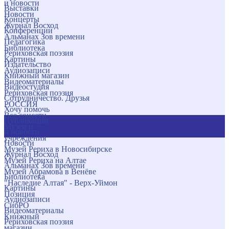
и новости
Выставки
Новости
Концерты
Журнал Восход
Конференции
Альманах Зов времени
Педагогика
Библиотека
Рериховская поэзия
Картины
Издательство
Аудиозаписи
Книжный магазин
Видеоматериалы
Видеостудия
Рериховская поэзия
Сотрудничество. Друзья
РОССИЯ
Хочу помочь
Все соцсети
Публикации
Музеи и
и новости
учреждения
Новости
Музей Рериха в Новосибирске
Журнал Восход
Музей Рериха на Алтае
Альманах Зов времени
Музей Абрамова в Венёве
Библиотека
"Наследие Алтая" - Верх-Уймон
Картины
Позиция
Аудиозаписи
СибРО
Видеоматериалы
Книжный
Рериховская поэзия
магазин