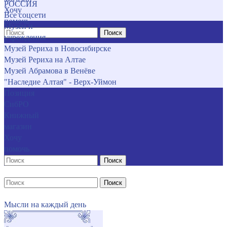
РОССИЯ
Хочу
Все соцсети
помочь
Музеи и
Поиск
учреждения
Музей Рериха в Новосибирске
Музей Рериха на Алтае
Музей Абрамова в Венёве
"Наследие Алтая" - Верх-Уймон
Позиция
СибРО
Книжный
магазин
Хочу
помочь
Поиск
Поиск
Мысли на каждый день