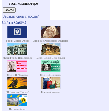
этом компьютере
Забыли свой пароль?
Сайты СибРО
Учение Живой Этики
Сибирское Рериховское Общество
Музей Рериха Новосибирск
Музей Рериха Верх-Уймон
Сайт Б.Н.Абрамова
Сайт Н.Д.Спириной
ИЦ Россазия "Восход"
Книжный магазин
Наследие Алтая