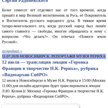
Сергия Радонежского
Более семисот лет отделяют нас от того времени, когда
пришёл в мир Великий молитвенник за Русь, её Покровитель
и Воспитатель русского народного духа. В тяжкое время
татаро-монгольского ига, когда русский народ был лишён
самого главного — свободы, многие обращались к нему с
вопросом: «Что делать?». Он отвечал: «Помоги земле
Русской».
подробнее »
11.07.2026
НОВОСИБИРСК. РЕПОРТАЖИ МУЗЕЯ РЕРИХА
12 июля — трансляция лекции «Героика
Франции в творчестве Н.К. Рериха», рубрика
«Видеоархив СибРО»
12 июля в Новосибирске в Музее Н.К. Рериха в 15:00 (Москва
11:00) для онлайн-аудитории будет транслироваться лекция
Л.Ю. Келим (г. Москва) «Героика Франции в творчестве Н.К.
Рериха», рубрика «Видеоархив СибРО».