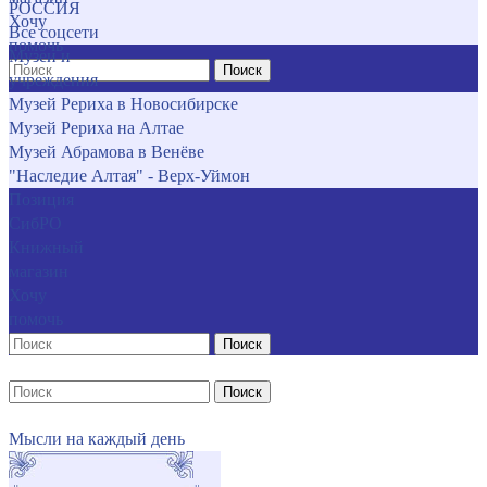
РОССИЯ
Хочу
Все соцсети
помочь
Музеи и
Поиск
учреждения
Музей Рериха в Новосибирске
Музей Рериха на Алтае
Музей Абрамова в Венёве
"Наследие Алтая" - Верх-Уймон
Позиция
СибРО
Книжный
магазин
Хочу
помочь
Поиск
Поиск
Мысли на каждый день