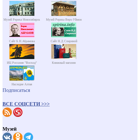
Музей Рериха Новосибирск
Музей Рериха Верх-Уймон
Сайт Б.Н.Абрамова
Сайт Н.Д.Спириной
ИЦ Россазия "Восход"
Книжный магазин
Наследие Алтая
Подписаться
ВСЕ СОЦСЕТИ >>>
Музей