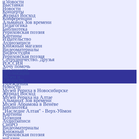
и новости
Выставки
Новости
Концерты
Журнал Восход
Конференции
Альманах Зов времени
Педагогика
Библиотека
Рериховская поэзия
Картины
Издательство
Аудиозаписи
Книжный магазин
Видеоматериалы
Видеостудия
Рериховская поэзия
Сотрудничество. Друзья
РОССИЯ
Хочу помочь
Все соцсети
Публикации
Музеи и
и новости
учреждения
Новости
Музей Рериха в Новосибирске
Журнал Восход
Музей Рериха на Алтае
Альманах Зов времени
Музей Абрамова в Венёве
Библиотека
"Наследие Алтая" - Верх-Уймон
Картины
Позиция
Аудиозаписи
СибРО
Видеоматериалы
Книжный
Рериховская поэзия
магазин