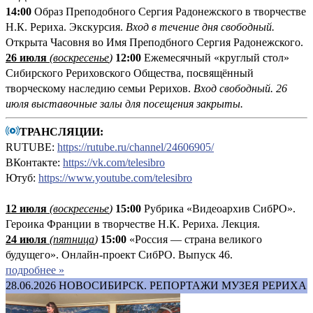
14:00
Образ Преподобного Сергия Радонежского в творчестве
Н.К. Рериха. Экскурсия.
Вход в течение дня свободный.
Открыта Часовня во Имя Преподбного Сергия Радонежского.
26 июля
(воскресенье
)
12:00
Ежемесячный «круглый стол»
Сибирского Рериховского Общества, посвящённый
творческому наследию семьи Рерихов.
Вход свободный. 26
июля выставочные залы для посещения закрыты.
ТРАНСЛЯЦИИ:
RUTUBE:
https://rutube.ru/channel/24606905/
ВКонтакте:
https://vk.com/telesibro
Ютуб:
https://www.youtube.com/telesibro
12 июля
(
воскресенье
)
1
5:00
Рубрика «Видеоархив СибРО».
Героика Франции в творчестве Н.К. Рериха. Лекция.
24 июля
(пятница
)
15:00
«Россия — страна великого
будущего». Онлайн-проект СибРО. Выпуск 46.
подробнее »
28.06.2026
НОВОСИБИРСК. РЕПОРТАЖИ МУЗЕЯ РЕРИХА