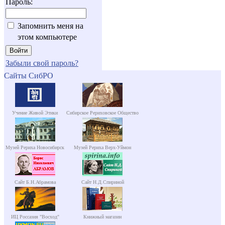
Пароль:
Запомнить меня на
этом компьютере
Забыли свой пароль?
Сайты СибРО
Учение Живой Этики
Сибирское Рериховское Общество
Музей Рериха Новосибирск
Музей Рериха Верх-Уймон
Сайт Б.Н.Абрамова
Сайт Н.Д.Спириной
ИЦ Россазия "Восход"
Книжный магазин