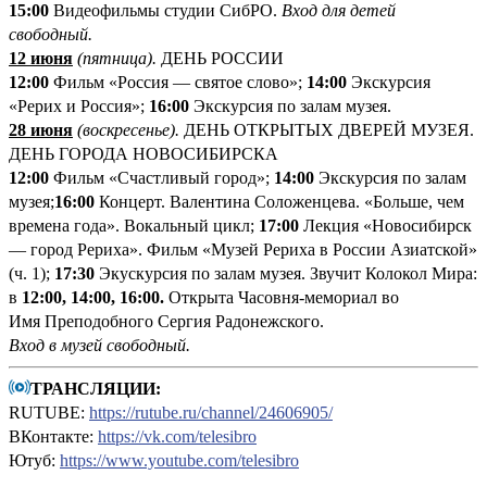
1
5:00
Видеофильмы студии СибРО.
Вход для детей
свободный.
12 июня
(пятница
).
ДЕНЬ РОССИИ
12:00
Фильм «Россия ― святое слово»;
14:00
Экскурсия
«Рерих и Россия»;
16:00
Экскурсия по залам музея.
28 июня
(воскресенье).
ДЕНЬ ОТКРЫТЫХ ДВЕРЕЙ МУЗЕЯ.
ДЕНЬ ГОРОДА НОВОСИБИРСКА
12:00
Фильм «Счастливый город»;
14:00
Экскурсия по залам
музея;
16:00
Концерт. Валентина Соложенцева. «Больше, чем
времена года». Вокальный цикл;
17:00
Лекция «Новосибирск
— город Рериха». Фильм «Музей Рериха в России Азиатской»
(ч. 1);
17:30
Экускурсия по залам музея. Звучит Колокол Мира:
в
12:00, 14:00, 16:00.
Открыта Часовня-мемориал во
Имя Преподобного Сергия Радонежского.
Вход в музей свободный
.
ТРАНСЛЯЦИИ:
RUTUBE:
https://rutube.ru/channel/24606905/
ВКонтакте:
https://vk.com/telesibro
Ютуб:
https://www.youtube.com/telesibro