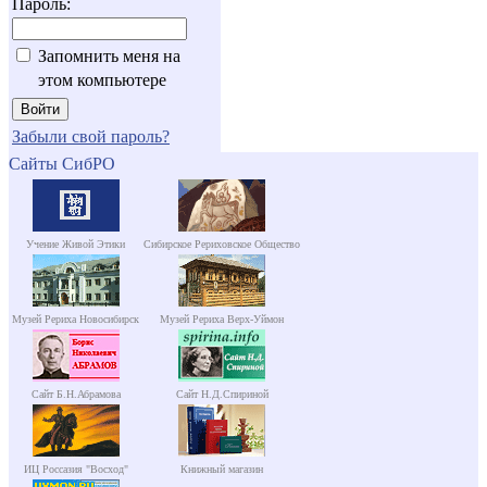
Пароль:
Запомнить меня на
этом компьютере
Забыли свой пароль?
Сайты СибРО
Учение Живой Этики
Сибирское Рериховское Общество
Музей Рериха Новосибирск
Музей Рериха Верх-Уймон
Сайт Б.Н.Абрамова
Сайт Н.Д.Спириной
ИЦ Россазия "Восход"
Книжный магазин