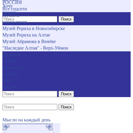
РОССИЯ
Хочу
Все соцсети
помочь
Музеи и
Поиск
учреждения
Музей Рериха в Новосибирске
Музей Рериха на Алтае
Музей Абрамова в Венёве
"Наследие Алтая" - Верх-Уймон
Позиция
СибРО
Книжный
магазин
Хочу
помочь
Поиск
Поиск
Мысли на каждый день