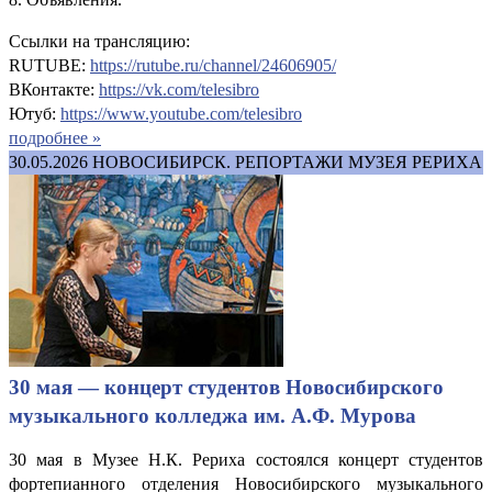
Ссылки на трансляцию:
RUTUBE:
https://rutube.ru/channel/24606905/
ВКонтакте:
https://vk.com/telesibro
Ютуб:
https://www.youtube.com/telesibro
подробнее »
30.05.2026
НОВОСИБИРСК. РЕПОРТАЖИ МУЗЕЯ РЕРИХА
30 мая — концерт студентов Новосибирского
музыкального колледжа им. А.Ф. Мурова
30 мая в Музее Н.К. Рериха состоялся концерт студентов
фортепианного отделения Новосибирского музыкального