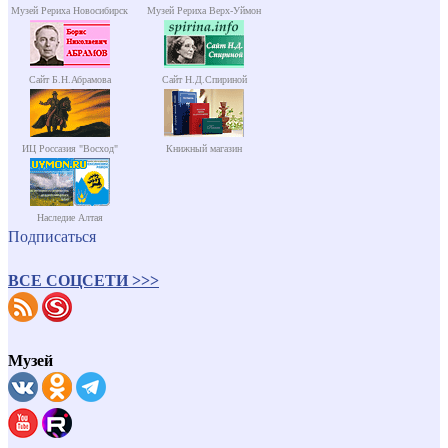
Музей Рериха Новосибирск
Музей Рериха Верх-Уймон
Сайт Б.Н.Абрамова
Сайт Н.Д.Спириной
ИЦ Россазия "Восход"
Книжный магазин
Наследие Алтая
Подписаться
ВСЕ СОЦСЕТИ >>>
Музей