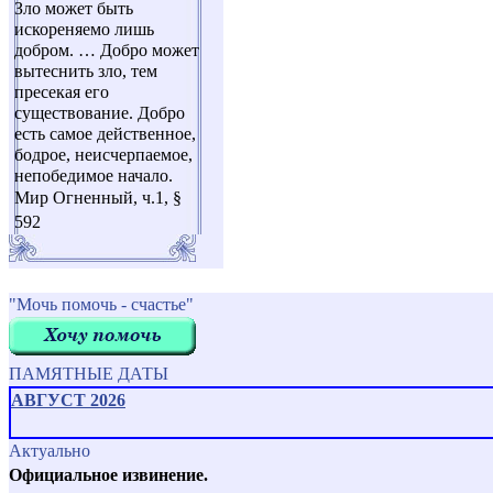
Зло может быть
искореняемо лишь
добром. … Добро может
вытеснить зло, тем
пресекая его
существование. Добро
есть самое действенное,
бодрое, неисчерпаемое,
непобедимое начало.
Мир Огненный, ч.1, §
592
"Мочь помочь - счастье"
ПАМЯТНЫЕ ДАТЫ
АВГУСТ 2026
Актуально
Официальное извинение.