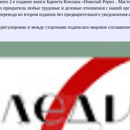
влено 2-е издание книги Барнета Конлана «Николай Рерих - Маст
ью прекратила любые трудовые и деловые отношения с нашей орг
евода во втором издании без предварительного уведомления и с
урегулирован и между сторонами подписано мировое соглашени