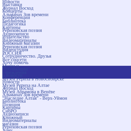
Новости
Выставки
Журнал Восход
Концерты
Альманах Зов времени
Конференции
Библиотека
Педагогика
Картины
Рериховская поэзия
Аудиозаписи
Издательство
Видеоматериалы
Книжный магазин
Рериховская поэзия
Видеостудия
РОССИЯ
Сотрудничество. Друзья
Все соцсети
Хочу помочь
Музеи и
Публикации
учреждения
и новости
Музей Рериха в Новосибирске
Новости
Музей Рериха на Алтае
Журнал Восход
Музей Абрамова в Венёве
Альманах Зов времени
"Наследие Алтая" - Верх-Уймон
Библиотека
Позиция
Картины
СибРО
Аудиозаписи
Книжный
Видеоматериалы
магазин
Рериховская поэзия
Хочу