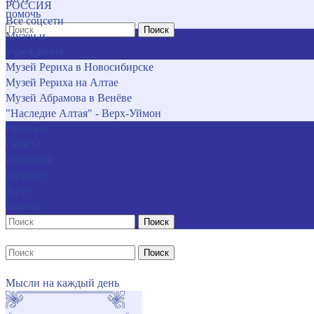
РОССИЯ
помочь
Все соцсети
Поиск
Музеи и
учреждения
Музей Рериха в Новосибирске
Музей Рериха на Алтае
Музей Абрамова в Венёве
"Наследие Алтая" - Верх-Уймон
Позиция
СибРО
Книжный
магазин
Хочу
помочь
Поиск
Поиск
Мысли на каждый день