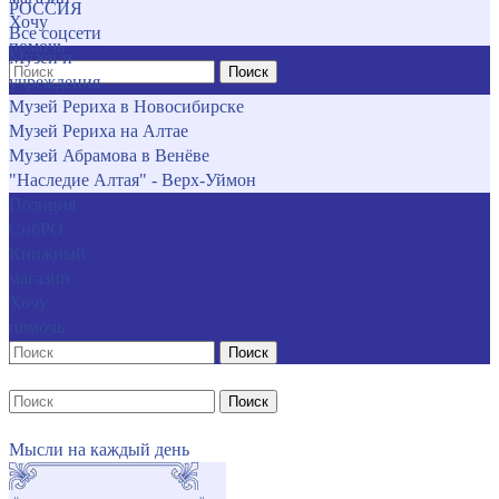
РОССИЯ
Хочу
Все соцсети
помочь
Музеи и
Поиск
учреждения
Музей Рериха в Новосибирске
Музей Рериха на Алтае
Музей Абрамова в Венёве
"Наследие Алтая" - Верх-Уймон
Позиция
СибРО
Книжный
магазин
Хочу
помочь
Поиск
Поиск
Мысли на каждый день