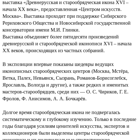
выставка «Древнерусская и старообрядческая икона XVI –
начала XX века», предоставленная «Центром искусств.
Москва». Выставка проходит при поддержке Сибирского
Рериховского Общества и Новосибирской государственной
консерватории имени М.И. Глинки.
Выставка объединяет более пятидесяти произведений
древнерусской и старообрядческой иконописи XVI – начала
XX веков, происходящих из частных собраний.
В экспозиции впервые показаны шедевры ведущих
иконописных старообрядческих центров (Москва, Мстёра,
Ветка, Палех, Невьянск, Сызрань, Романов-Борисоглебск,
Ярославль, Вологда и другие), а также редких и именитых
мастеров-старообрядцев, среди них — О. С. Чириков, Г. Е.
Фролов, Ф. Анисимов, А. А. Бочкарёв.
Долгое время старообрядческая икона не подвергалась
систематическому и глубокому изучению. Только в последние
годы благодаря усилиям ценителей искусства, экспертов и
коллекционеров были выделены центры старообрядческой
иконописи и их индивидуальные стилистические,