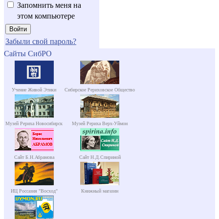
Запомнить меня на
этом компьютере
Забыли свой пароль?
Сайты СибРО
Учение Живой Этики
Сибирское Рериховское Общество
Музей Рериха Новосибирск
Музей Рериха Верх-Уймон
Сайт Б.Н.Абрамова
Сайт Н.Д.Спириной
ИЦ Россазия "Восход"
Книжный магазин