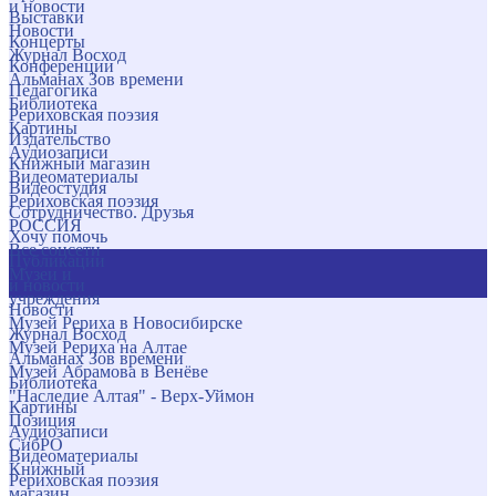
и новости
Выставки
Новости
Концерты
Журнал Восход
Конференции
Альманах Зов времени
Педагогика
Библиотека
Рериховская поэзия
Картины
Издательство
Аудиозаписи
Книжный магазин
Видеоматериалы
Видеостудия
Рериховская поэзия
Сотрудничество. Друзья
РОССИЯ
Хочу помочь
Все соцсети
Публикации
Музеи и
и новости
учреждения
Новости
Музей Рериха в Новосибирске
Журнал Восход
Музей Рериха на Алтае
Альманах Зов времени
Музей Абрамова в Венёве
Библиотека
"Наследие Алтая" - Верх-Уймон
Картины
Позиция
Аудиозаписи
СибРО
Видеоматериалы
Книжный
Рериховская поэзия
магазин