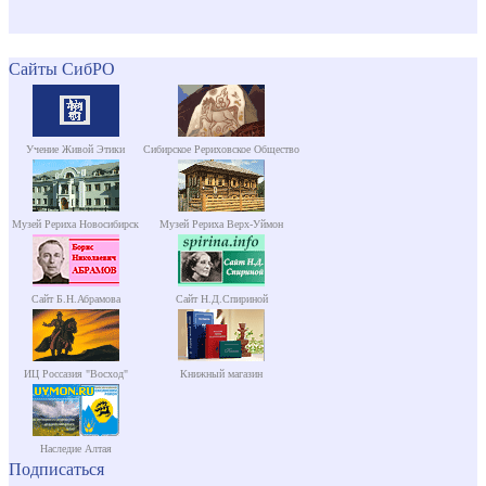
Сайты СибРО
Учение Живой Этики
Сибирское Рериховское Общество
Музей Рериха Новосибирск
Музей Рериха Верх-Уймон
Сайт Б.Н.Абрамова
Сайт Н.Д.Спириной
ИЦ Россазия "Восход"
Книжный магазин
Наследие Алтая
Подписаться