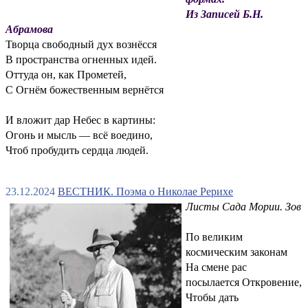
Из Записей Б.Н.
Абрамова
Творца свободный дух вознёсся
В пространства огненных идей.
Оттуда он, как Прометей,
С Огнём божественным вернётся
И вложит дар Небес в картины:
Огонь и мысль — всё воедино,
Чтоб пробудить сердца людей.
23.12.2024
ВЕСТНИК. Поэма о Николае Рерихе
Листы Сада Мории. Зов
По великим
космическим законам
На смене рас
посылается Откровение,
Чтобы дать