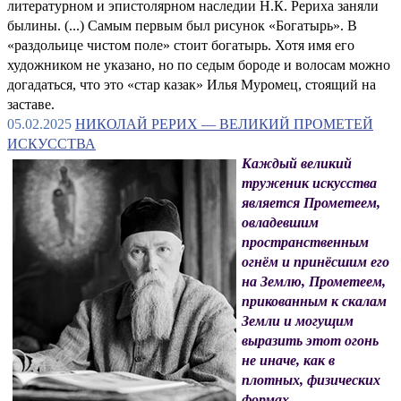
литературном и эпистолярном наследии Н.К. Рериха заняли
былины. (...) Самым первым был рисунок «Богатырь». В
«раздольице чистом поле» стоит богатырь. Хотя имя его
художником не указано, но по седым бороде и волосам можно
догадаться, что это «стар казак» Илья Муромец, стоящий на
заставе.
05.02.2025
НИКОЛАЙ РЕРИХ — ВЕЛИКИЙ ПРОМЕТЕЙ
ИСКУССТВА
Каждый великий
труженик искусства
является Прометеем,
овладевшим
пространственным
огнём и принёсшим его
на Землю, Прометеем,
прикованным к скалам
Земли и могущим
выразить этот огонь
не иначе, как в
плотных, физических
формах.