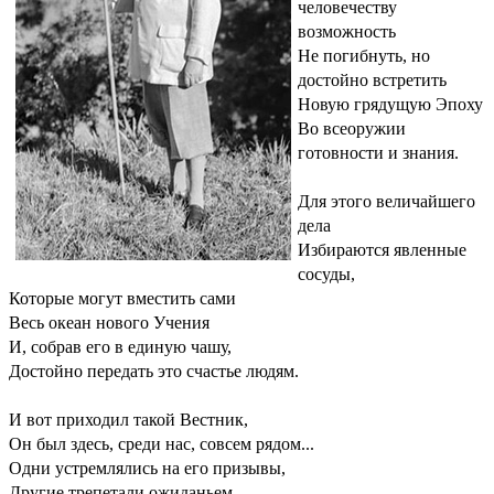
человечеству
возможность
Не погибнуть, но
достойно встретить
Новую грядущую Эпоху
Во всеоружии
готовности и знания.
Для этого величайшего
дела
Избираются явленные
сосуды,
Которые могут вместить сами
Весь океан нового Учения
И, собрав его в единую чашу,
Достойно передать это счастье людям.
И вот приходил такой Вестник,
Он был здесь, среди нас, совсем рядом...
Одни устремлялись на его призывы,
Другие трепетали ожиданьем,