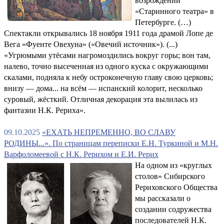
возрождении
«Старинного театра» в
Петербурге. (…)
Спектакли открывались 18 ноября 1911 года драмой Лопе де
Вега «Фуенте Овехуна» («Овечий источник»). (...)
«Угрюмыми утёсами нагромоздились вокруг горы; вон там,
налево, точно высеченная из одного куска с окружающими
скалами, подняла к небу остроконечную главу свою церковь;
внизу — дома... на всём — испанский колорит, несколько
суровый, жёсткий. Отличная декорация эта вылилась из
фантазии Н.К. Рериха».
09.10.2025
«ЕХАТЬ НЕПРЕМЕННО, ВО СЛАВУ
РОДИНЫ...». По страницам переписки Е.Н. Туркиной и М.Н.
Варфоломеевой с Н.К. Рерихом и Е.И. Рерих
На одном из «круглых
столов» Сибирского
Рериховского Общества
мы рассказали о
создании содружества
последователей Н.К.