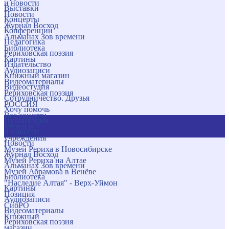
и новости
Выставки
Новости
Концерты
Журнал Восход
Конференции
Альманах Зов времени
Педагогика
Библиотека
Рериховская поэзия
Картины
Издательство
Аудиозаписи
Книжный магазин
Видеоматериалы
Видеостудия
Рериховская поэзия
Сотрудничество. Друзья
РОССИЯ
Хочу помочь
Все соцсети
Публикации
Музеи и
и новости
учреждения
Новости
Музей Рериха в Новосибирске
Журнал Восход
Музей Рериха на Алтае
Альманах Зов времени
Музей Абрамова в Венёве
Библиотека
"Наследие Алтая" - Верх-Уймон
Картины
Позиция
Аудиозаписи
СибРО
Видеоматериалы
Книжный
Рериховская поэзия
магазин