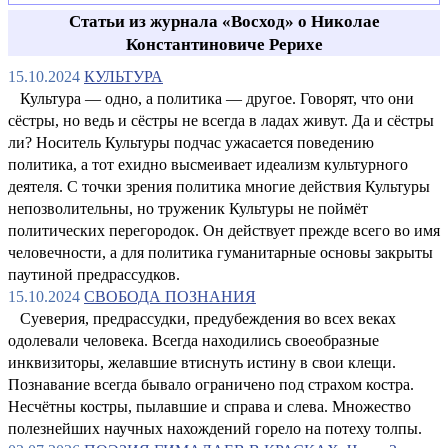
Статьи из журнала «Восход» о Николае
Константиновиче Рерихе
15.10.2024
КУЛЬТУРА
Культура — одно, а политика — другое. Говорят, что они
сёстры, но ведь и сёстры не всегда в ладах живут. Да и сёстры
ли? Носитель Культуры подчас ужасается поведению
политика, а тот ехидно высмеивает идеализм культурного
деятеля. С точки зрения политика многие действия Культуры
непозволительны, но труженик Культуры не поймёт
политических перегородок. Он действует прежде всего во имя
человечности, а для политика гуманитарные основы закрыты
паутиной предрассудков.
15.10.2024
СВОБОДА ПОЗНАНИЯ
Суеверия, предрассудки, предубеждения во всех веках
одолевали человека. Всегда находились своеобразные
инквизиторы, желавшие втиснуть истину в свои клещи.
Познавание всегда бывало ограничено под страхом костра.
Несчётны костры, пылавшие и справа и слева. Множество
полезнейших научных нахождений горело на потеху толпы.