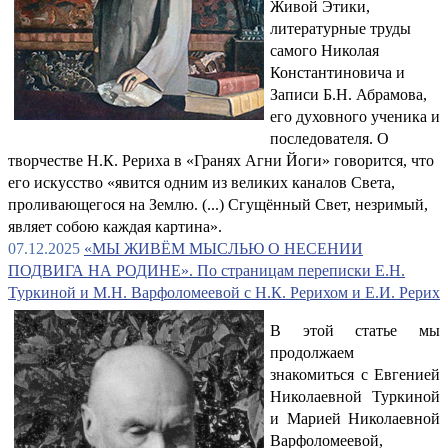
Живой Этики,
литературные труды
самого Николая
Константиновича и
Записи Б.Н. Абрамова,
его духовного ученика и
последователя. О
творчестве Н.К. Рериха в «Гранях Агни Йоги» говорится, что
его искусство «явится одним из великих каналов Света,
проливающегося на Землю. (...) Сгущённый Свет, незримый,
являет собою каждая картина».
07.12.2025
«МЫ ЖИВЁМ МЫСЛЬЮ О НЕСЕНИИ
ПОДВИГА НА РОДИНЕ». По страницам переписки Е.Н.
Туркиной и М.Н. Варфоломеевой с Н.К. Рерихом и Е.И. Рерих
В этой статье мы
продолжаем
знакомиться с Евгенией
Николаевной Туркиной
и Марией Николаевной
Варфоломеевой,