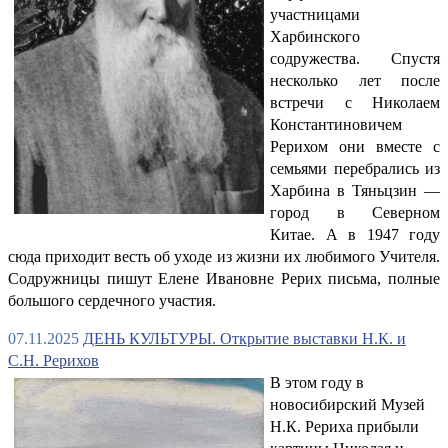
участницами
Харбинского
содружества. Спустя
несколько лет после
встречи с Николаем
Константиновичем
Рерихом они вместе с
семьями перебрались из
Харбина в Тяньцзин —
город в Северном
Китае. А в 1947 году
сюда приходит весть об уходе из жизни их любимого Учителя.
Содружницы пишут Елене Ивановне Рерих письма, полные
большого сердечного участия.
07.11.2025
ДЕНЬ КУЛЬТУРЫ. Открытие выставки Н.К. и
С.Н. Рерихов
В этом году в
новосибирский Музей
Н.К. Рериха прибыли