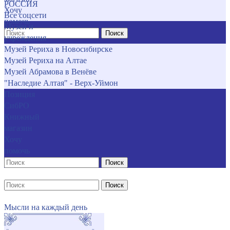
РОССИЯ
Хочу
Все соцсети
помочь
Музеи и
Поиск
учреждения
Музей Рериха в Новосибирске
Музей Рериха на Алтае
Музей Абрамова в Венёве
"Наследие Алтая" - Верх-Уймон
Позиция
СибРО
Книжный
магазин
Хочу
помочь
Поиск
Поиск
Мысли на каждый день