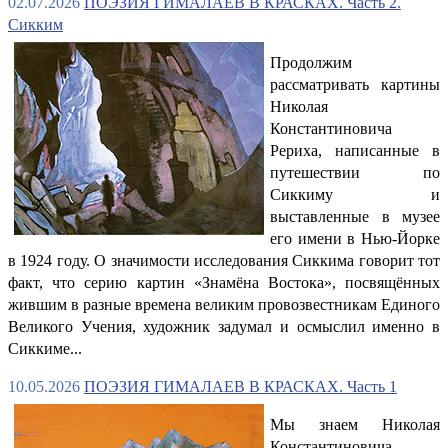
02.07.2026
ПОЭЗИЯ ГИМАЛАЕВ В КРАСКАХ. Часть 2.
Сикким
Продолжим
рассматривать картины
Николая
Константиновича
Рериха, написанные в
путешествии по
Сиккиму и
выставленные в музее
его имени в Нью-Йорке
в 1924 году. О значимости исследования Сиккима говорит тот
факт, что серию картин «Знамёна Востока», посвящённых
жившим в разные времена великим провозвестникам Единого
Великого Учения, художник задумал и осмыслил именно в
Сиккиме...
10.05.2026
ПОЭЗИЯ ГИМАЛАЕВ В КРАСКАХ. Часть 1
Мы знаем Николая
Константиновича