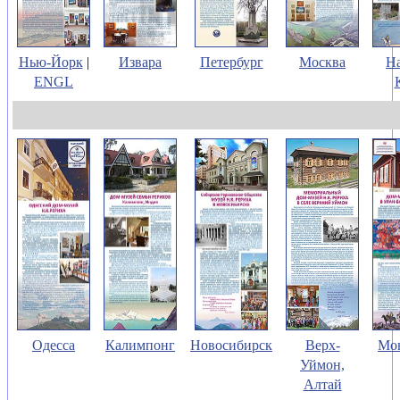
Нью-Йорк
|
Извара
Петербург
Москва
На
ENGL
Одесса
Калимпонг
Новосибирск
Верх-
Мо
Уймон,
Алтай