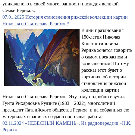
уникального в своей многогранности наследия великой
Семьи Рерихов.
07.01.2025
История становления рижской коллекции картин
Николая и Святослава Рерихов*
В дни празднования
150-летия Николая
Константиновича
Рериха хочется говорить
о самом прекрасном и
возвышенном! Потому
рассказ этот будет о
картинах, об истории
становления рижской
коллекции картин
Николая и Святослава Рерихов. Эту тему подробно изучила
Гунта Рихардовна Рудзите (1933 – 2022), многолетний
президент Латвийского общества Рериха, и на собранных ею
материалах и записях создана настоящая работа.
02.11.2024
«НЕБЕСНЫЙ КАМЕНЬ». Из радиопередачи «Н.К.
Рерих»