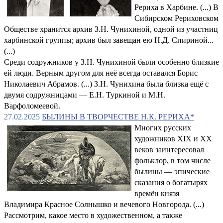
Рериха в Харбине. (...) В
Сибирском Рериховском
Обществе хранится архив З.Н. Чунихиной, одной из участниц
харбинской группы; архив был завещан ею Н.Д. Спириной...
(...)
Среди содружников у З.Н. Чунихиной были особенно близкие
ей люди. Верным другом для неё всегда оставался Борис
Николаевич Абрамов. (...) З.Н. Чунихина была близка ещё с
двумя содружницами — Е.Н. Туркиной и М.Н.
Варфоломеевой.
27.02.2025
БЫЛИНЫ В ТВОРЧЕСТВЕ Н.К. РЕРИХА*
Многих русских
художников XIX и XX
веков заинтересовал
фольклор, в том числе
былины — эпические
сказания о богатырях
времён князя
Владимира Красное Солнышко и вечевого Новгорода. (...)
Рассмотрим, какое место в художественном, а также