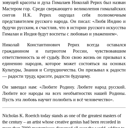
зовущей красоты и духа Гималаев Николай Рерих был назван
Мастером гор. Среди сверкающего великолепия гималайских
снегов Н.К. Рерих ощущал себя полномочным
представителем русского народа. Он писал: «Любя Индию и
будучи русским, я счастлив, что в истории русского искусства
Гималаи и Индия будут воспеты с любовью и уважением».
Николай Константинович Рерих всегда оставался
гражданином и патриотом России, чувствовавшим
ответственность за её судьбу. Всю свою жизнь он призывал к
единению народов, которое может состояться на основах
Культуры, Знания и Сотрудничества. Он призывал к радости
— радости труду, красоте, радости будущему.
Он завещал нам: «Любите Родину. Любите народ русский.
Любите все народы на всех необъятностях нашей Родины.
Пусть эта любовь научит полюбить и всё человечество».
Nicholas K. Roerich today stands as one of the greatest masters of
the century – an artist whose creative genius had been recorded in