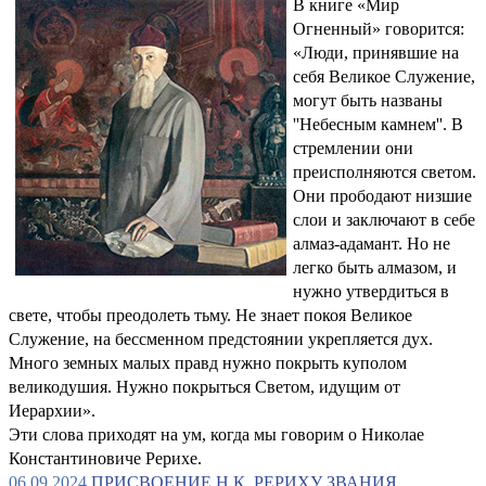
В книге «Мир
Огненный» говорится:
«Люди, принявшие на
себя Великое Служение,
могут быть названы
''Небесным камнем''. В
стремлении они
преисполняются светом.
Они прободают низшие
слои и заключают в себе
алмаз-адамант. Но не
легко быть алмазом, и
нужно утвердиться в
свете, чтобы преодолеть тьму. Не знает покоя Великое
Служение, на бессменном предстоянии укрепляется дух.
Много земных малых правд нужно покрыть куполом
великодушия. Нужно покрыться Светом, идущим от
Иерархии».
Эти слова приходят на ум, когда мы говорим о Николае
Константиновиче Рерихе.
06.09.2024
ПРИСВОЕНИЕ Н.К. РЕРИХУ ЗВАНИЯ