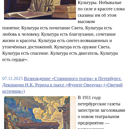
Культуры. Небывалые
по силе и красоте слова
сказаны им об этом
высоком
понятии: Культура есть почитание Света. Культура есть
любовь к человеку. Культура есть благоухание, сочетание
жизни и красоты. Культура есть синтез возвышенных и
утончённых достижений. Культура есть оружие Света.
Культура есть спасение. Культура есть двигатель. Культура
есть сердце».
07.11.2025
Возрождение «Старинного театра» в Петербурге.
Декорации Н.К. Рериха к пьесе «Фуенте Овехуна» («Овечий
источник»)
В 1911 году
петербургские газеты
запестрели заголовками
о новом театральном
предприятии —