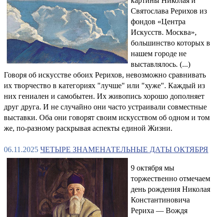
картины Николая и
Святослава Рерихов из
фондов «Центра
Искусств. Москва»,
большинство которых в
нашем городе не
выставлялось. (...)
Говоря об искусстве обоих Рерихов, невозможно сравнивать
их творчество в категориях "лучше" или "хуже". Каждый из
них гениален и самобытен. Их живопись хорошо дополняет
друг друга. И не случайно они часто устраивали совместные
выставки. Оба они говорят своим искусством об одном и том
же, по-разному раскрывая аспекты единой Жизни.
06.11.2025
ЧЕТЫРЕ ЗНАМЕНАТЕЛЬНЫЕ ДАТЫ ОКТЯБРЯ
9 октября мы
торжественно отмечаем
день рождения Николая
Константиновича
Рериха — Вождя