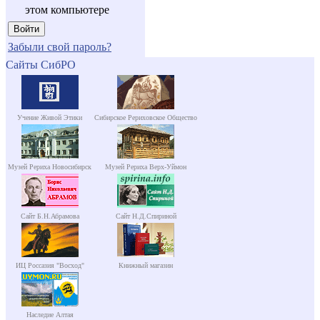
этом компьютере
Забыли свой пароль?
Сайты СибРО
Учение Живой Этики
Сибирское Рериховское Общество
Музей Рериха Новосибирск
Музей Рериха Верх-Уймон
Сайт Б.Н.Абрамова
Сайт Н.Д.Спириной
ИЦ Россазия "Восход"
Книжный магазин
Наследие Алтая