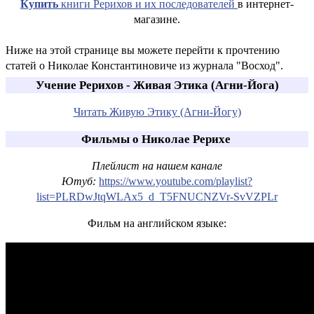
Купить
книги Рерихов и их последователей
в интернет-
магазине.
Ниже на этой странице вы можете перейти к прочтению
статей о Николае Константиновиче из журнала "Восход".
Учение Рерихов - Живая Этика (Агни-Йога)
Читать Живую Этику (Агни-Йогу)
Фильмы о Николае Рерихе
Плейлист на нашем канале
Ютуб:
https://www.youtube.com/playlist?
list=PLRDwJtqWLAx5_d_T5FNUCNZVr-SvVZPLr
Фильм на английском языке: