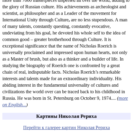
more than 7000 masterpieces dispersed all over the world, adding to
the glory of Russian culture. His achievements as archeologist and
scientist, as philosopher and as a Leader of the movement for
International Unity through Culture
,
are no less stupendous. A man
of many talents, constantly questing, constantly evocative,
undeviating from his goal, he devoted his whole self to the idea of
common good – greater brotherhood through Culture. It is
exceptional significance that the name of Nicholas Roerich is
universally proclaimed and impressed upon human hearts, not only
as a Master of brush, but also as a thinker and a builder of life. In
studying the biography of Roerich one is confronted by a great
chain of real, indisputable facts. Nicholas Roerich’s remarkable
interests and talents made for an extraordinary individuality. His
abiding interest in the fundamental universality of cultures and
civilizations the world over can be traced back to his childhood in
Russia. He was born in St. Petersburg on October 9, 1974....
(
more
on English...
)
Картины Николая Рериха
Перейти к галерее картин Николая Рериха