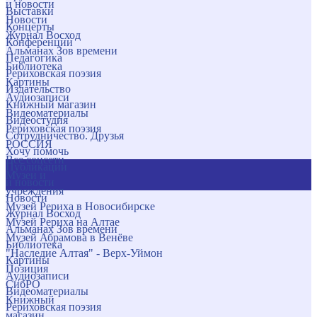
и новости
Выставки
Новости
Концерты
Журнал Восход
Конференции
Альманах Зов времени
Педагогика
Библиотека
Рериховская поэзия
Картины
Издательство
Аудиозаписи
Книжный магазин
Видеоматериалы
Видеостудия
Рериховская поэзия
Сотрудничество. Друзья
РОССИЯ
Хочу помочь
Все соцсети
Публикации
Музеи и
и новости
учреждения
Новости
Музей Рериха в Новосибирске
Журнал Восход
Музей Рериха на Алтае
Альманах Зов времени
Музей Абрамова в Венёве
Библиотека
"Наследие Алтая" - Верх-Уймон
Картины
Позиция
Аудиозаписи
СибРО
Видеоматериалы
Книжный
Рериховская поэзия
магазин