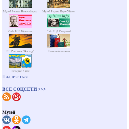
Музей Рериха Новосибирск
Музей Рериха Верх-Уймон
Сайт Б.Н.Абрамова
Сайт Н.Д.Спириной
ИЦ Россазия "Восход"
Книжный магазин
Наследие Алтая
Подписаться
ВСЕ СОЦСЕТИ >>>
Музей