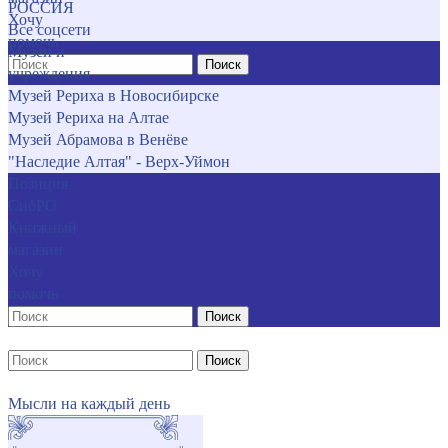
РОССИЯ
Хочу
Все соцсети
помочь
Музеи и
Поиск
учреждения
Музей Рериха в Новосибирске
Музей Рериха на Алтае
Музей Абрамова в Венёве
"Наследие Алтая" - Верх-Уймон
Позиция
СибРО
Книжный
магазин
Хочу
помочь
Поиск
Поиск
Мысли на каждый день