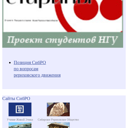
Позиция СибРО
по вопросам
рериховского движения
Сайты СибРО
Учение Живой Этики
Сибирское Рериховское Общество