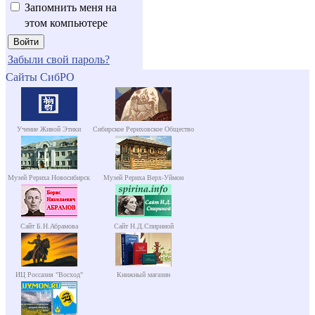
Запомнить меня на
этом компьютере
Забыли свой пароль?
Сайты СибРО
Учение Живой Этики
Сибирское Рериховское Общество
Музей Рериха Новосибирск
Музей Рериха Верх-Уймон
Сайт Б.Н.Абрамова
Сайт Н.Д.Спириной
ИЦ Россазия "Восход"
Книжный магазин