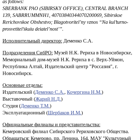
as follows:
SBERBANK PAO (SIBIRSKY OFFICE), CENTRAL BRANCH
139, SABRRUMMNH1, 40703840344070200069, Sibirskoe
Rerichovskoe Obshestvo; Blagotvoritel’ny vznos “Na kul’turno-
prosvetitel’skuiu deiatel’nost’”.
Исполнительный директор:
Деменко С.А.
Подразделения СибРО:
Музей Н.К. Рериха в Новосибирске,
Мемориальный дом-музей Н.К. Рериха в с. Верх-Уймон,
Республика Алтай, Издательский центр "Россазия", г.
Новосибирск.
Основные отделы:
Издательский (
Деменко С.А.
,
Кочергина Н.М.
)
Выставочный (
Жарий Н.Д.
)
Студия (
Деменко Т.М.
)
Эксплуатационный (
Щербаков И.М.
)
Официальные филиалы и представительства:
Кемеровский филиал Сибирского Рериховского Общества.
Обращаться: Кемерово, пр. Ленина, 164. МАУ "Культурный