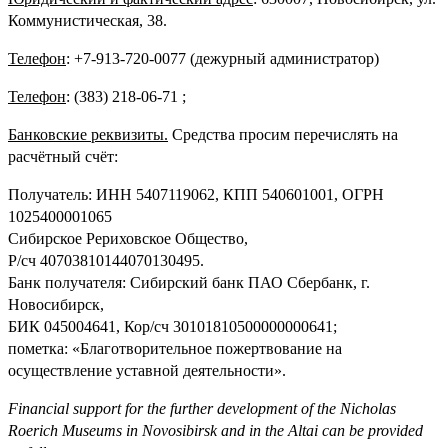
Коммунистическая, 38.
Телефон
: +7-913-720-0077 (дежурный администратор)
Телефон
: (383) 218-06-71 ;
Банковские р
еквизиты.
Средства просим перечислять на
расчётный счёт:
Получатель: ИНН 5407119062, КПП 540601001, ОГРН
1025400001065
Сибирское Рериховское Общество,
Р/сч 40703810144070130495.
Банк получателя: Сибирский банк ПАО Сбербанк, г.
Новосибирск,
БИК 045004641, Кор/сч 30101810500000000641;
пометка: «Благотворительное пожертвование на
осуществление уставной деятельности».
Financial support for the further development of the Nicholas
Roerich Museums in Novosibirsk and in the Altai can be provided