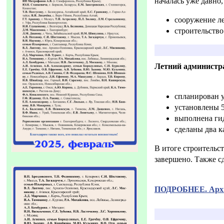
началась уже давно
сооружение л
строительств
Летний администр
спланирован у
установлены 5
выполнена ги
сделаны два к
В итоге строительс
завершено. Также с
ПОДРОБНЕЕ. Архив