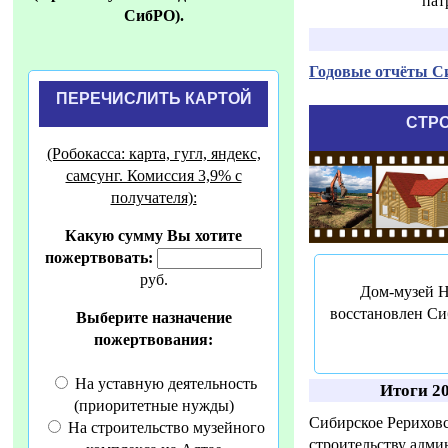
пат
СибРО).
Годовые отчёты 
ПЕРЕЧИСЛИТЬ КАРТОЙ
СТР
(Робокасса: карта, гугл, яндекс,
самсунг. Комиссия 3,9% с
получателя):
Какую сумму Вы хотите
пожертвовать:
руб.
Дом-музей Н
восстановлен Си
Выберите назначение
пожертвования:
На уставную деятельность
Итоги 20
(приоритетные нужды)
Сибирское Рерихов
На строительство музейного
строительству адми