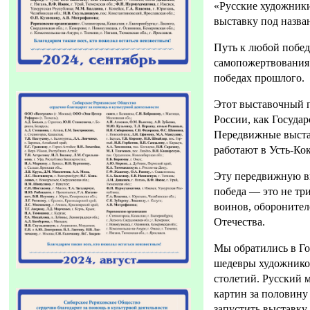
«Русские художники
выставку под назва
Путь к любой побед
самопожертвования 
победах прошлого.
Этот выставочный п
России, как Государ
Передвижные выстав
работают в Усть-Ко
Эту передвижную вы
победа — это не тр
воинов, оборонителе
Отечества.
Мы обратились в Го
шедевры художнико
столетий. Русский 
картин за половину
запустить выставку