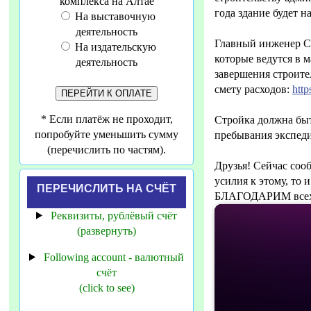
комплекса на Алтае
года здание будет н
На выставочную
деятельность
Главный инженер С
На издательскую
которые ведутся в м
деятельность
завершения строител
смету расходов:
http
* Если платёж не проходит,
Стройка должна быть
попробуйте уменьшить сумму
пребывания экспеди
(перечислить по частям).
Друзья! Сейчас соо
усилия к этому, то 
ПЕРЕЧИСЛИТЬ НА СЧЁТ
БЛАГОДАРИМ всех у
Реквизиты, рублёвый счёт
(развернуть)
Following account - валютный
счёт
(click to see)