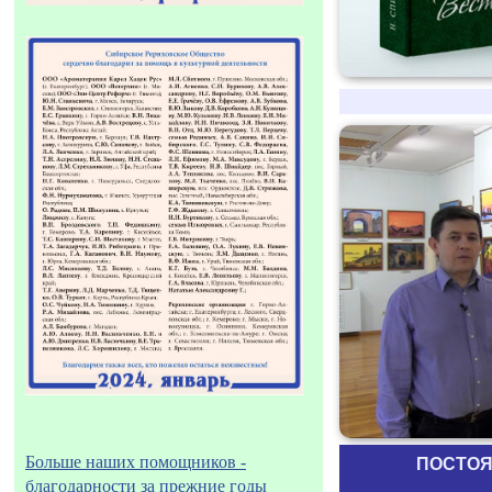
Больше наших помощников -
ПОСТОЯ
благодарности за прежние годы