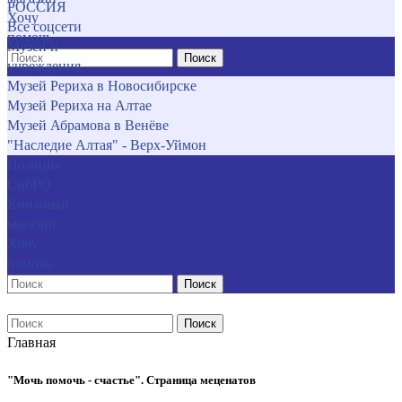
РОССИЯ
Хочу
Все соцсети
помочь
Музеи и
Поиск
учреждения
Музей Рериха в Новосибирске
Музей Рериха на Алтае
Музей Абрамова в Венёве
"Наследие Алтая" - Верх-Уймон
Позиция
СибРО
Книжный
магазин
Хочу
помочь
Поиск
Поиск
Главная
"Мочь помочь - счастье". Страница меценатов