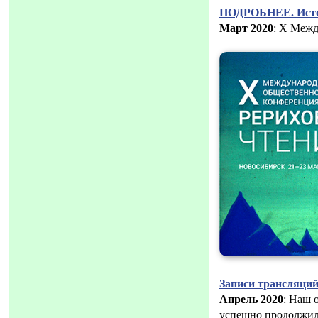
ПОДРОБНЕЕ. Исто
Март 2020
: Х Меж
Записи трансляци
Апрель 2020
: Наш 
успешно продолжил