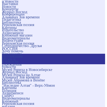
и новости
Выставки
Новости
Концерты
Журнал Восход
Конференции
Альманах Зов времени
Педагогика
Библиотека
Рериховская поэзия
Картины
Издательство
Аудиозаписи
Книжный магазин
Видеоматериалы
Видеостудия
Рериховская поэзия
Сотрудничество. Друзья
РОССИЯ
Хочу помочь
Все соцсети
Публикации
Музеи и
и новости
учреждения
Новости
Музей Рериха в Новосибирске
Журнал Восход
Музей Рериха на Алтае
Альманах Зов времени
Музей Абрамова в Венёве
Библиотека
"Наследие Алтая" - Верх-Уймон
Картины
Позиция
Аудиозаписи
СибРО
Видеоматериалы
Книжный
Рериховская поэзия
магазин