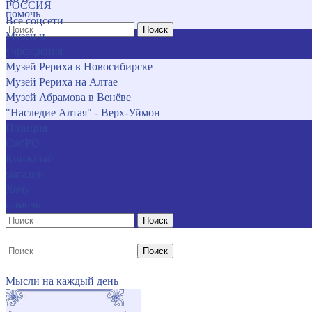
РОССИЯ
помочь
Все соцсети
Поиск
Музеи и
учреждения
Музей Рериха в Новосибирске
Музей Рериха на Алтае
Музей Абрамова в Венёве
"Наследие Алтая" - Верх-Уймон
Позиция
СибРО
Книжный
магазин
Хочу
помочь
Поиск
Поиск
Мысли на каждый день