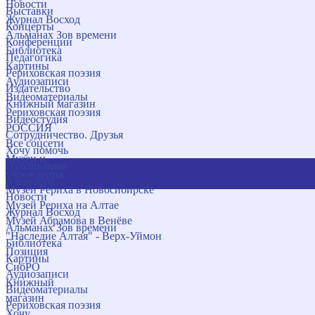
Новости
Выставки
Журнал Восход
Концерты
Альманах Зов времени
Конференции
Библиотека
Педагогика
Картины
Рериховская поэзия
Аудиозаписи
Издательство
Видеоматериалы
Книжный магазин
Рериховская поэзия
Видеостудия
РОССИЯ
Сотрудничество. Друзья
Все соцсети
Хочу помочь
Музеи и
Публикации
учреждения
и новости
Музей Рериха в Новосибирске
Новости
Музей Рериха на Алтае
Журнал Восход
Музей Абрамова в Венёве
Альманах Зов времени
"Наследие Алтая" - Верх-Уймон
Библиотека
Позиция
Картины
СибРО
Аудиозаписи
Книжный
Видеоматериалы
магазин
Рериховская поэзия
Хочу