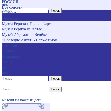
РОССИЯ
помочь
Все соцсети
Поиск
Музеи и
учреждения
Музей Рериха в Новосибирске
Музей Рериха на Алтае
Музей Абрамова в Венёве
"Наследие Алтая" - Верх-Уймон
Позиция
СибРО
Книжный
магазин
Хочу
помочь
Поиск
Поиск
Мысли на каждый день