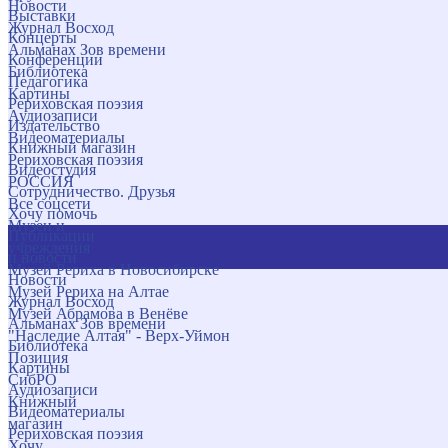
Новости
Выставки
Журнал Восход
Концерты
Альманах Зов времени
Конференции
Библиотека
Педагогика
Картины
Рериховская поэзия
Аудиозаписи
Издательство
Видеоматериалы
Книжный магазин
Рериховская поэзия
Видеостудия
РОССИЯ
Сотрудничество. Друзья
Все соцсети
Хочу помочь
Музеи и
Публикации
учреждения
и новости
Музей Рериха в Новосибирске
Новости
Музей Рериха на Алтае
Журнал Восход
Музей Абрамова в Венёве
Альманах Зов времени
"Наследие Алтая" - Верх-Уймон
Библиотека
Позиция
Картины
СибРО
Аудиозаписи
Книжный
Видеоматериалы
магазин
Рериховская поэзия
Хочу