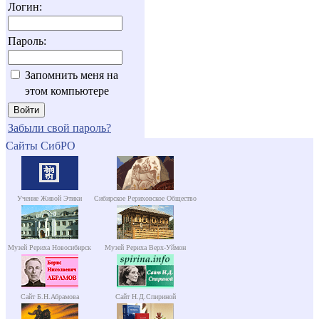
Логин:
Пароль:
Запомнить меня на
этом компьютере
Забыли свой пароль?
Сайты СибРО
Учение Живой Этики
Сибирское Рериховское Общество
Музей Рериха Новосибирск
Музей Рериха Верх-Уймон
Сайт Б.Н.Абрамова
Сайт Н.Д.Спириной