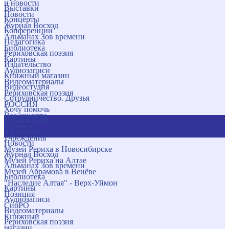
и новости
Выставки
Новости
Концерты
Журнал Восход
Конференции
Альманах Зов времени
Педагогика
Библиотека
Рериховская поэзия
Картины
Издательство
Аудиозаписи
Книжный магазин
Видеоматериалы
Видеостудия
Рериховская поэзия
Сотрудничество. Друзья
РОССИЯ
Хочу помочь
Все соцсети
Публикации
Музеи и
и новости
учреждения
Новости
Музей Рериха в Новосибирске
Журнал Восход
Музей Рериха на Алтае
Альманах Зов времени
Музей Абрамова в Венёве
Библиотека
"Наследие Алтая" - Верх-Уймон
Картины
Позиция
Аудиозаписи
СибРО
Видеоматериалы
Книжный
Рериховская поэзия
магазин