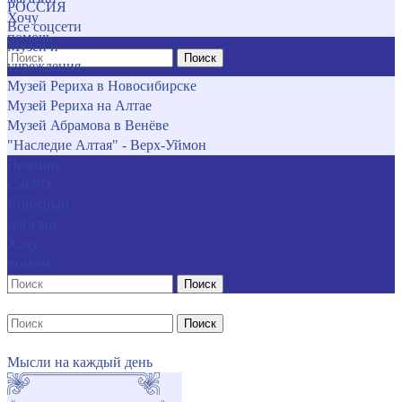
РОССИЯ
Хочу
Все соцсети
помочь
Музеи и
Поиск
учреждения
Музей Рериха в Новосибирске
Музей Рериха на Алтае
Музей Абрамова в Венёве
"Наследие Алтая" - Верх-Уймон
Позиция
СибРО
Книжный
магазин
Хочу
помочь
Поиск
Поиск
Мысли на каждый день