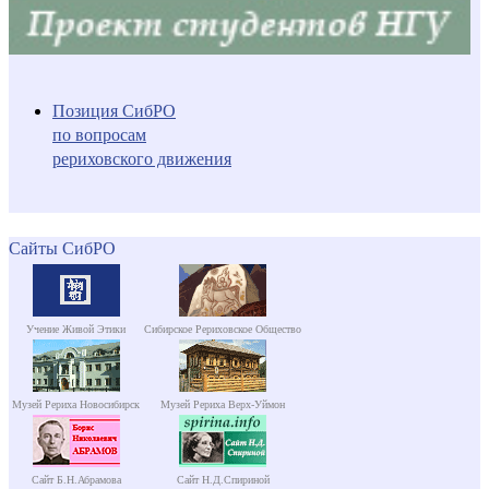
Позиция СибРО
по вопросам
рериховского движения
Сайты СибРО
Учение Живой Этики
Сибирское Рериховское Общество
Музей Рериха Новосибирск
Музей Рериха Верх-Уймон
Сайт Б.Н.Абрамова
Сайт Н.Д.Спириной