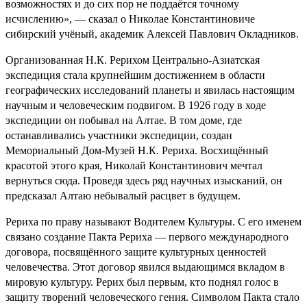
возможностях и до сих пор не поддаётся точному
исчислению», — сказал о Николае Константиновиче
сибирский учёный, академик Алексей Павлович Окладников.
Организованная Н.К. Рерихом Центрально-Азиатская
экспедиция стала крупнейшим достижением в области
географических исследований планеты и явилась настоящим
научным и человеческим подвигом. В 1926 году в ходе
экспедиции он побывал на Алтае. В том доме, где
останавливались участники экспедиции, создан
Мемориальный Дом-Музей Н.К. Рериха. Восхищённый
красотой этого края, Николай Константинович мечтал
вернуться сюда. Проведя здесь ряд научных изысканий, он
предсказал Алтаю небывалый расцвет в будущем.
Рериха по праву называют Водителем Культуры. С его именем
связано создание Пакта Рериха — первого международного
договора, посвящённого защите культурных ценностей
человечества. Этот договор явился выдающимся вкладом в
мировую культуру. Рерих был первым, кто поднял голос в
защиту творений человеческого гения. Символом Пакта стало