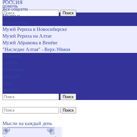
РОССИЯ
помочь
Все соцсети
Поиск
Музеи и
учреждения
Музей Рериха в Новосибирске
Музей Рериха на Алтае
Музей Абрамова в Венёве
"Наследие Алтая" - Верх-Уймон
Позиция
СибРО
Книжный
магазин
Хочу
помочь
Поиск
Поиск
Мысли на каждый день