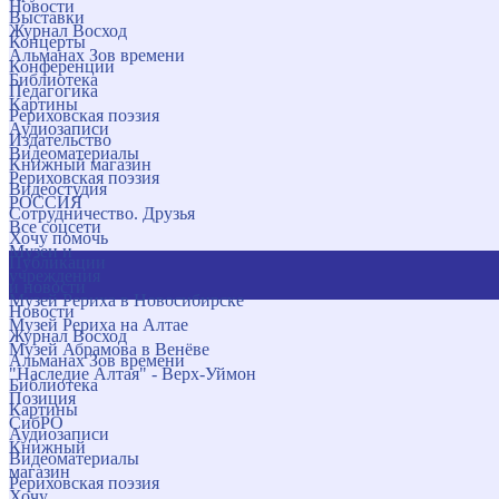
Новости
Выставки
Журнал Восход
Концерты
Альманах Зов времени
Конференции
Библиотека
Педагогика
Картины
Рериховская поэзия
Аудиозаписи
Издательство
Видеоматериалы
Книжный магазин
Рериховская поэзия
Видеостудия
РОССИЯ
Сотрудничество. Друзья
Все соцсети
Хочу помочь
Музеи и
Публикации
учреждения
и новости
Музей Рериха в Новосибирске
Новости
Музей Рериха на Алтае
Журнал Восход
Музей Абрамова в Венёве
Альманах Зов времени
"Наследие Алтая" - Верх-Уймон
Библиотека
Позиция
Картины
СибРО
Аудиозаписи
Книжный
Видеоматериалы
магазин
Рериховская поэзия
Хочу