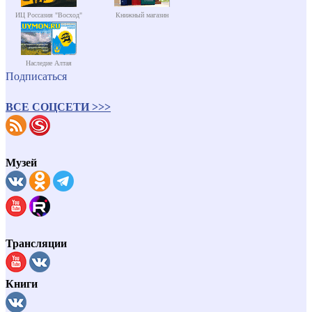
ИЦ Россазия "Восход"
Книжный магазин
Наследие Алтая
Подписаться
ВСЕ СОЦСЕТИ >>>
Музей
Трансляции
Книги