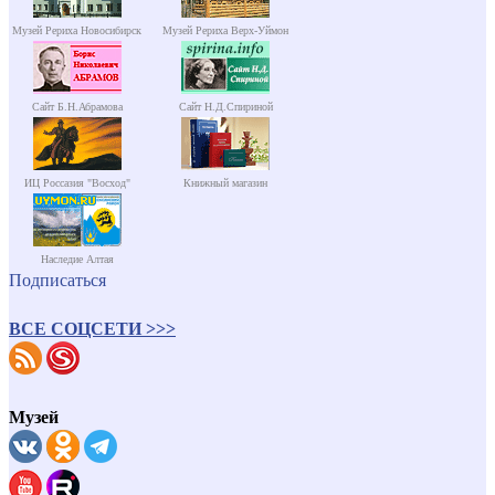
Музей Рериха Новосибирск
Музей Рериха Верх-Уймон
Сайт Б.Н.Абрамова
Сайт Н.Д.Спириной
ИЦ Россазия "Восход"
Книжный магазин
Наследие Алтая
Подписаться
ВСЕ СОЦСЕТИ >>>
Музей