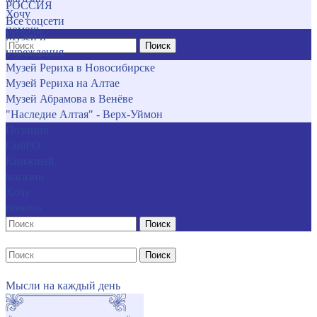
РОССИЯ
Хочу
Все соцсети
помочь
Музеи и
Поиск
учреждения
Музей Рериха в Новосибирске
Музей Рериха на Алтае
Музей Абрамова в Венёве
"Наследие Алтая" - Верх-Уймон
Позиция
СибРО
Книжный
магазин
Хочу
помочь
Поиск
Поиск
Мысли на каждый день