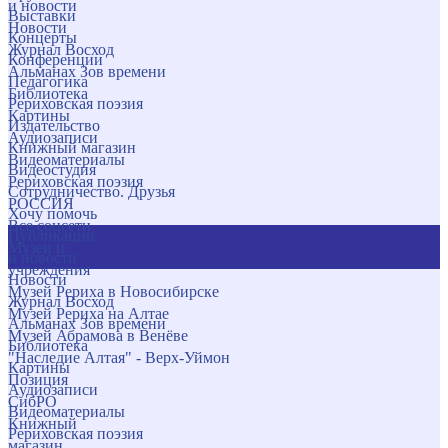
и новости
Выставки
Новости
Концерты
Журнал Восход
Конференции
Альманах Зов времени
Педагогика
Библиотека
Рериховская поэзия
Картины
Издательство
Аудиозаписи
Книжный магазин
Видеоматериалы
Видеостудия
Рериховская поэзия
Сотрудничество. Друзья
РОССИЯ
Хочу помочь
Все соцсети
Публикации
Музеи и
и новости
учреждения
Новости
Музей Рериха в Новосибирске
Журнал Восход
Музей Рериха на Алтае
Альманах Зов времени
Музей Абрамова в Венёве
Библиотека
"Наследие Алтая" - Верх-Уймон
Картины
Позиция
Аудиозаписи
СибРО
Видеоматериалы
Книжный
Рериховская поэзия
магазин