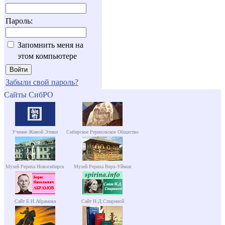
Пароль:
Запомнить меня на
этом компьютере
Забыли свой пароль?
Сайты СибРО
Учение Живой Этики
Сибирское Рериховское Общество
Музей Рериха Новосибирск
Музей Рериха Верх-Уймон
Сайт Б.Н.Абрамова
Сайт Н.Д.Спириной