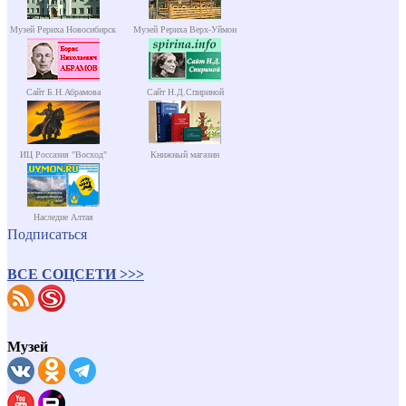
Музей Рериха Новосибирск
Музей Рериха Верх-Уймон
Сайт Б.Н.Абрамова
Сайт Н.Д.Спириной
ИЦ Россазия "Восход"
Книжный магазин
Наследие Алтая
Подписаться
ВСЕ СОЦСЕТИ >>>
Музей