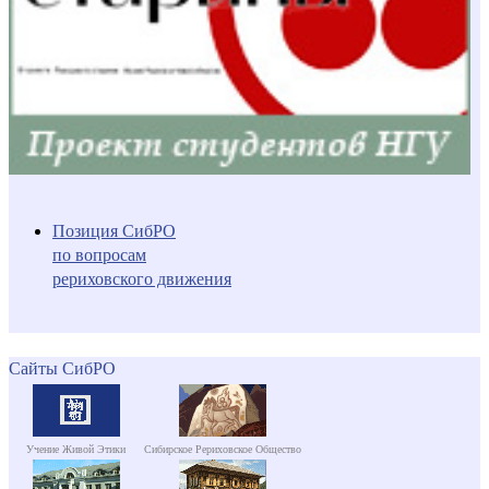
Позиция СибРО
по вопросам
рериховского движения
Сайты СибРО
Учение Живой Этики
Сибирское Рериховское Общество