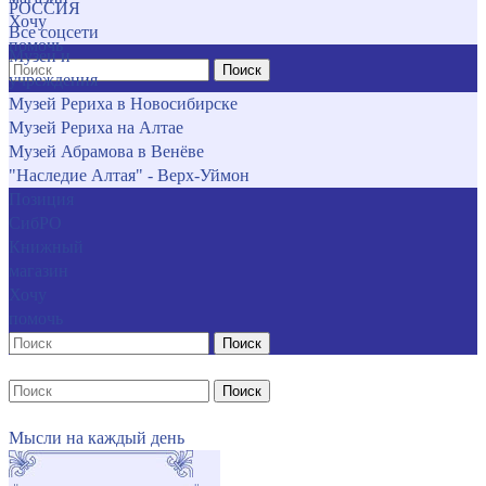
РОССИЯ
Хочу
Все соцсети
помочь
Музеи и
Поиск
учреждения
Музей Рериха в Новосибирске
Музей Рериха на Алтае
Музей Абрамова в Венёве
"Наследие Алтая" - Верх-Уймон
Позиция
СибРО
Книжный
магазин
Хочу
помочь
Поиск
Поиск
Мысли на каждый день