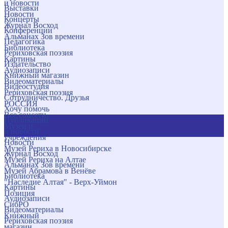
и новости
Выставки
Новости
Концерты
Журнал Восход
Конференции
Альманах Зов времени
Педагогика
Библиотека
Рериховская поэзия
Картины
Издательство
Аудиозаписи
Книжный магазин
Видеоматериалы
Видеостудия
Рериховская поэзия
Сотрудничество. Друзья
РОССИЯ
Хочу помочь
Все соцсети
Публикации
Музеи и
и новости
учреждения
Новости
Музей Рериха в Новосибирске
Журнал Восход
Музей Рериха на Алтае
Альманах Зов времени
Музей Абрамова в Венёве
Библиотека
"Наследие Алтая" - Верх-Уймон
Картины
Позиция
Аудиозаписи
СибРО
Видеоматериалы
Книжный
Рериховская поэзия
магазин