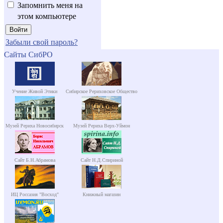
Запомнить меня на
этом компьютере
Забыли свой пароль?
Сайты СибРО
Учение Живой Этики
Сибирское Рериховское Общество
Музей Рериха Новосибирск
Музей Рериха Верх-Уймон
Сайт Б.Н.Абрамова
Сайт Н.Д.Спириной
ИЦ Россазия "Восход"
Книжный магазин