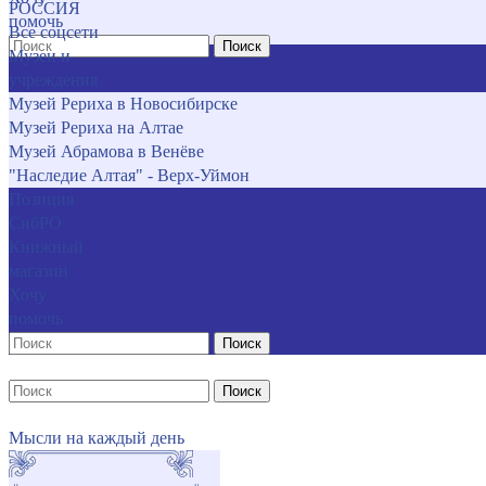
РОССИЯ
помочь
Все соцсети
Поиск
Музеи и
учреждения
Музей Рериха в Новосибирске
Музей Рериха на Алтае
Музей Абрамова в Венёве
"Наследие Алтая" - Верх-Уймон
Позиция
СибРО
Книжный
магазин
Хочу
помочь
Поиск
Поиск
Мысли на каждый день