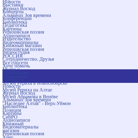
Новости
Выставки
Журнал Восход
Концерты
Альманах Зов времени
Конференции
Библиотека
Педагогика
Картины
Рериховская поэзия
Аудиозаписи
Издательство
Видеоматериалы
Книжный магазин
Рериховская поэзия
Видеостудия
РОССИЯ
Сотрудничество. Друзья
Все соцсети
Хочу помочь
Музеи и
Публикации
учреждения
и новости
Музей Рериха в Новосибирске
Новости
Музей Рериха на Алтае
Журнал Восход
Музей Абрамова в Венёве
Альманах Зов времени
"Наследие Алтая" - Верх-Уймон
Библиотека
Позиция
Картины
СибРО
Аудиозаписи
Книжный
Видеоматериалы
магазин
Рериховская поэзия
Хочу