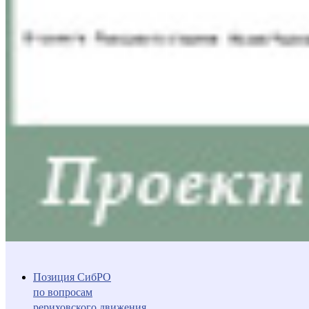
Позиция СибРО
по вопросам
рериховского движения