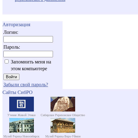
Авторизация
Логин:
Пароль:
Запомнить меня на
этом компьютере
Забыли свой пароль?
Сайты СибРО
Учение Живой Этики
Сибирское Рериховское Общество
Музей Рериха Новосибирск
Музей Рериха Верх-Уймон