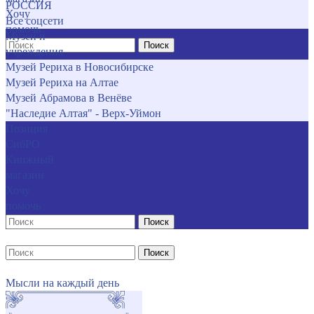
РОССИЯ
Хочу
Все соцсети
помочь
Музеи и
Поиск
учреждения
Музей Рериха в Новосибирске
Музей Рериха на Алтае
Музей Абрамова в Венёве
"Наследие Алтая" - Верх-Уймон
Позиция
СибРО
Книжный
магазин
Хочу
помочь
Поиск
Поиск
Мысли на каждый день