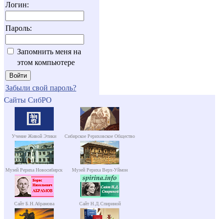
Логин:
Пароль:
Запомнить меня на
этом компьютере
Забыли свой пароль?
Сайты СибРО
Учение Живой Этики
Сибирское Рериховское Общество
Музей Рериха Новосибирск
Музей Рериха Верх-Уймон
Сайт Б.Н.Абрамова
Сайт Н.Д.Спириной