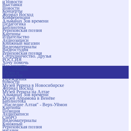
и новости
Выставки
Новости
Концерты
Журнал Восход
Конференции
Альманах Зов времени
Педагогика
Библиотека
Рериховская поэзия
Картины
Издательство
Аудиозаписи
Книжный магазин
Видеоматериалы
Видеостудия
Рериховская поэзия
Сотрудничество. Друзья
РОССИЯ
Хочу помочь
Все соцсети
Публикации
Музеи и
и новости
учреждения
Новости
Музей Рериха в Новосибирске
Журнал Восход
Музей Рериха на Алтае
Альманах Зов времени
Музей Абрамова в Венёве
Библиотека
"Наследие Алтая" - Верх-Уймон
Картины
Позиция
Аудиозаписи
СибРО
Видеоматериалы
Книжный
Рериховская поэзия
магазин