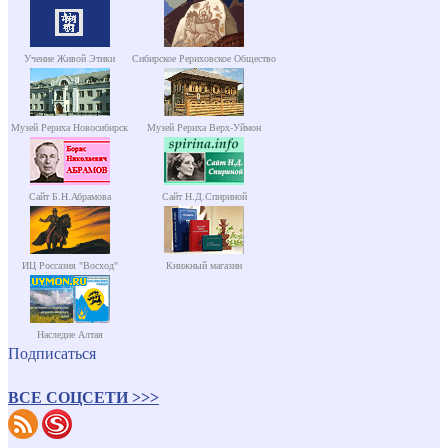
Учение Живой Этики
Сибирское Рериховское Общество
Музей Рериха Новосибирск
Музей Рериха Верх-Уймон
Сайт Б.Н.Абрамова
Сайт Н.Д.Спириной
ИЦ Россазия "Восход"
Книжный магазин
Наследие Алтая
Подписаться
ВСЕ СОЦСЕТИ >>>