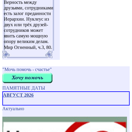
Верность между
друзьями, сотрудниками
есть залог преданности
Иерархии. Нуклеус из
двух или трёх друзей-
сотрудников может
явить самую мощную
опору великим делам.
Мир Огненный, ч.3, 80.
"Мочь помочь - счастье"
ПАМЯТНЫЕ ДАТЫ
АВГУСТ 2026
Актуально