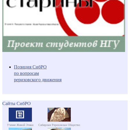
Позиция СибРО
по вопросам
рериховского движения
Сайты СибРО
Учение Живой Этики
Сибирское Рериховское Общество