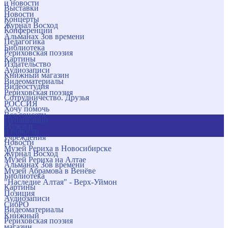
и новости
Выставки
Новости
Концерты
Журнал Восход
Конференции
Альманах Зов времени
Педагогика
Библиотека
Рериховская поэзия
Картины
Издательство
Аудиозаписи
Книжный магазин
Видеоматериалы
Видеостудия
Рериховская поэзия
Сотрудничество. Друзья
РОССИЯ
Хочу помочь
Все соцсети
Публикации
Музеи и
и новости
учреждения
Новости
Музей Рериха в Новосибирске
Журнал Восход
Музей Рериха на Алтае
Альманах Зов времени
Музей Абрамова в Венёве
Библиотека
"Наследие Алтая" - Верх-Уймон
Картины
Позиция
Аудиозаписи
СибРО
Видеоматериалы
Книжный
Рериховская поэзия
магазин