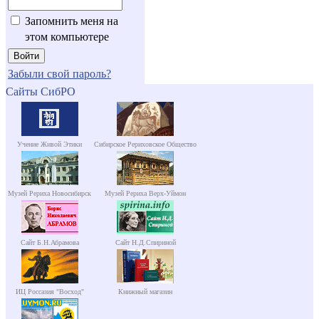
Запомнить меня на
этом компьютере
Забыли свой пароль?
Сайты СибРО
Учение Живой Этики
Сибирское Рериховское Общество
Музей Рериха Новосибирск
Музей Рериха Верх-Уймон
Сайт Б.Н.Абрамова
Сайт Н.Д.Спириной
ИЦ Россазия "Восход"
Книжный магазин