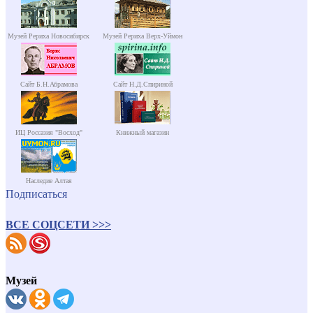
Музей Рериха Новосибирск
Музей Рериха Верх-Уймон
Сайт Б.Н.Абрамова
Сайт Н.Д.Спириной
ИЦ Россазия "Восход"
Книжный магазин
Наследие Алтая
Подписаться
ВСЕ СОЦСЕТИ >>>
Музей