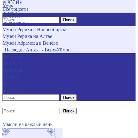
РОССИЯ
Хочу
Все соцсети
помочь
Музеи и
Поиск
учреждения
Музей Рериха в Новосибирске
Музей Рериха на Алтае
Музей Абрамова в Венёве
"Наследие Алтая" - Верх-Уймон
Позиция
СибРО
Книжный
магазин
Хочу
помочь
Поиск
Поиск
Мысли на каждый день